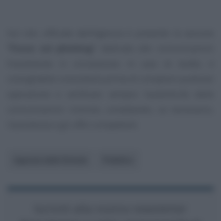
Sul sito ufficiale dell’Agenzia è presente la sezione
“Focus sul phishing”
dedicata alle comunicazioni
fraudolente in circolazione. In caso di dubbi, è
consigliabile consultarla prima di compiere qualsiasi
operazione e verificare sempre l’autenticità delle
comunicazioni ricevute, contattando, se necessario,
l’assistenza o gli uffici competenti.
Agenzia delle Entrate
Pubblico
Iscriviti alla nostra newsletter