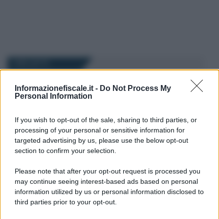
I PIÙ LETTI
Informazionefiscale.it -
Do Not Process My
Rosy D’Elia
-
FISCO
8 GENNAIO 2024
Personal Information
Legge di Bilancio 2024: cosa
prevede per le famiglie con
If you wish to opt-out of the sale, sharing to third parties, or
figli? Bonus, ma non solo
processing of your personal or sensitive information for
targeted advertising by us, please use the below opt-out
section to confirm your selection.
Rosy D’Elia
-
FISCO
12 AGOSTO 2022
Riforma giustizia tributaria,
Please note that after your opt-out request is processed you
nuovi magistrati da
may continue seeing interest-based ads based on personal
selezionare tramite
information utilized by us or personal information disclosed to
concorso: i requisiti
third parties prior to your opt-out.