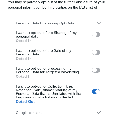
You may separately opt-out of the further disclosure of your
Giovambattista Palumbo
-
FISCO
22 GENNAIO 2023
personal information by third parties on the IAB’s list of
Cram down: cos’è, normativa
downstream participants.
di riferimento e
interpretazione
Personal Data Processing Opt Outs
This information may also be disclosed by us to third parties
on the IAB’s List of Downstream Participants that may further
I want to opt-out of the Sharing of my
disclose it to other third parties.
personal data.
Opted In
Rosy D’Elia
-
FISCO
26 MARZO 2026
Please note that this website/app uses one or more Google
Carbone: nessun atto
services and may gather and store information including but
I want to opt-out of the Sale of my
dell’Agenzia delle Entrate
Personal Data.
not limited to your visit or usage behaviour. You may click to
sarà mai deciso da un
Opted In
grant or deny consent to Google and its third-party tags to
algoritmo
use your data for below specified purposes in below Google
I want to opt-out of processing my
consent section.
Personal Data for Targeted Advertising.
Opted In
Giovambattista Palumbo
-
FISCO
17 GENNAIO 2024
Profili fiscali del mondo del
I want to opt-out of Collection, Use,
Retention, Sale, and/or Sharing of my
calcio
Personal Data that Is Unrelated with the
Purposes for which it was collected.
Opted Out
Google consents