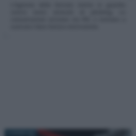
L'Agenzia delle Entrate mette in guardia
contro nuovi attacchi di phishing. Le
comunicazioni arrivano via PEC e invitano a
scaricare false fatture elettroniche
18 GIUGNO 2026