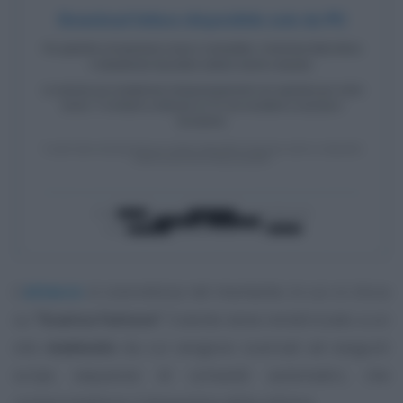
L’
attacco
si concretizza nel momento in cui si clicca
su
“Scarica Fattura”
: l’utente viene reindirizzato a un
sito
malevolo
da cui vengono scaricati ed eseguiti
script, sequenze di comandi automatici, che
compromettono il dispositivo della vittima.