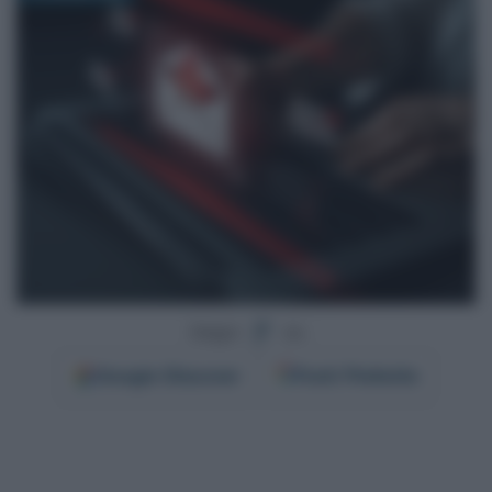
Segui
su
Google
Discover
Fonti Preferite