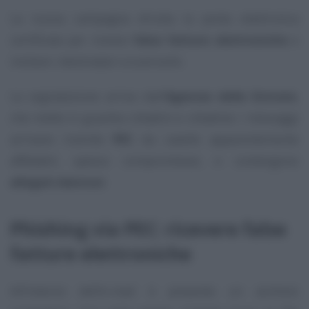
La nuova campagna sfrutta la posta elettronica
certificata per inviare
false fatture elettroniche
e
invitare i destinatari a scaricarle.
La segnalazione arriva dall’
Agenzia delle Entrate
,
che mette in guardia cittadini e cittadine: i messaggi
arrivano tramite
PEC
da caselle apparentemente
affidabili, spesso compromesse, e contengono
allegati dannosi
.
Phishing via PEC: ricevere false
fatture elettroniche
All’interno dell’e-mail è presente un archivio