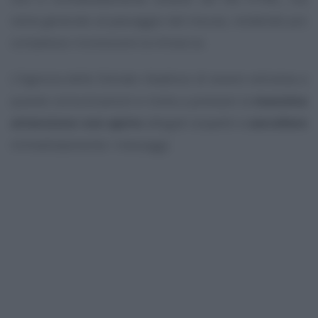
viene generato al passaggio del mouse, rendendo più
complesso riconoscere la minaccia.
L’Agenzia delle Entrate ribadisce di essere estranea a
queste comunicazioni e invita a prestare la
massima
attenzione
:
non aprire
allegati sospetti e
cancellare
immediatamente i messaggi.