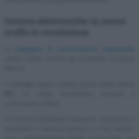
Fatture elettroniche: la nuova
truffa in circolazione
La
campagna di comunicazione ingannevole
utilizza diverse tecniche per aumentare la propria
efficacia.
Il messaggio appare credibile perché inviato tramite
PEC
, un canale normalmente associato a
comunicazioni ufficiali.
La struttura dell’allegato compresso contribuisce a
nascondere il contenuto dannoso e il link malevolo
non è immediatamente visibile nel file HTML, ma