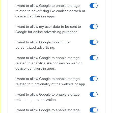
I want to allow Google to enable storage
related to advertising like cookies on web or
device identifiers in apps.
Iscriviti alla nostra
NEWSLETTER
I want to allow my user data to be sent to
Google for online advertising purposes.
Resta informato su notizie, aggiornamenti fiscali
I want to allow Google to send me
e moduli scaricabili!
personalized advertising.
I want to allow Google to enable storage
related to analytics like cookies on web or
device identifiers in apps.
I want to allow Google to enable storage
Acconsento al
trattamento dei dati personali
ai sensi degli
related to functionality of the website or app.
articoli 13-14 del GDPR 2016/679.
I want to allow Google to enable storage
related to personalization.
I want to allow Google to enable storage