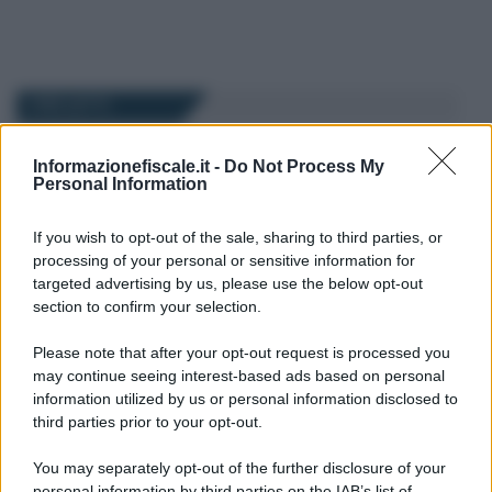
I PIÙ LETTI
Giovambattista Palumbo
-
FISCO
Informazionefiscale.it -
Do Not Process My
27 AGOSTO 2023
Personal Information
La composizione negoziata
della crisi e il concordato
semplificato
If you wish to opt-out of the sale, sharing to third parties, or
processing of your personal or sensitive information for
targeted advertising by us, please use the below opt-out
section to confirm your selection.
Tania Stefanutto
-
FISCO
5 GIUGNO 2020
Fondo perduto o indennità
Please note that after your opt-out request is processed you
per i lavoratori: a maggio
may continue seeing interest-based ads based on personal
percorsi separati per
information utilized by us or personal information disclosed to
imprenditori e professionisti.
third parties prior to your opt-out.
Il rebus del calo del reddito
You may separately opt-out of the further disclosure of your
personal information by third parties on the IAB’s list of