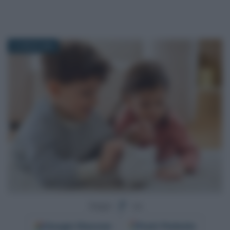
8 LUGLIO 2026
Segui
su
Google
Discover
Fonti Preferite