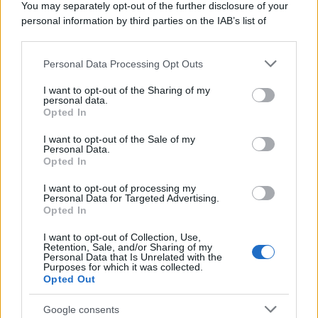
You may separately opt-out of the further disclosure of your
Rosy D’Elia
-
LAVORO
29 DICEMBRE 2025
personal information by third parties on the IAB’s list of
Dall’assegno di inclusione al
downstream participants.
bonus bollette, sostegni
senza limiti per le donne
Personal Data Processing Opt Outs
This information may also be disclosed by us to third parties
vittime di violenza
on the IAB’s List of Downstream Participants that may further
I want to opt-out of the Sharing of my
disclose it to other third parties.
personal data.
Opted In
Please note that this website/app uses one or more Google
Rosy D’Elia
-
LAVORO
18 NOVEMBRE 2020
services and may gather and store information including but
I want to opt-out of the Sale of my
Gender tax, oltre
Personal Data.
not limited to your visit or usage behaviour. You may click to
l’occupazione femminile:
Opted In
grant or deny consent to Google and its third-party tags to
intervista a T. Stefanutto
use your data for below specified purposes in below Google
I want to opt-out of processing my
consent section.
Personal Data for Targeted Advertising.
Opted In
Rosy D’Elia
-
LAVORO
6 MARZO 2026
La parità salariale è anche
I want to opt-out of Collection, Use,
Retention, Sale, and/or Sharing of my
una questione di sviluppo e
Personal Data that Is Unrelated with the
di futuro
Purposes for which it was collected.
Opted Out
Google consents