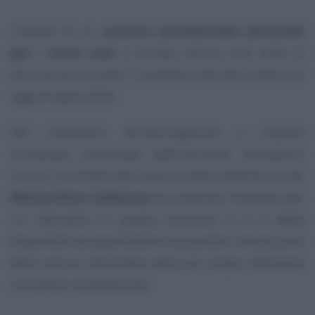
L’ipotesi di un
cassetto previdenziale personale
per i nuovi nati
è tornata ancora una volta in
discussione durante il
questione time
alla Camera di
oggi, 8 luglio 2026.
Nel rispondere all’interrogazione a risposta
immediata presentata dall’onorevole Alessandro
Colucci, la ministra del Lavoro e delle politiche sociali
Marina Elvira Calderone
ha condiviso l’interesse per
un intervento in questa direzione e si è detta
disponibile ad approfondire la possibile introduzione
della misura nell’ambito della più ampia riflessione
sul pilastro previdenziale.