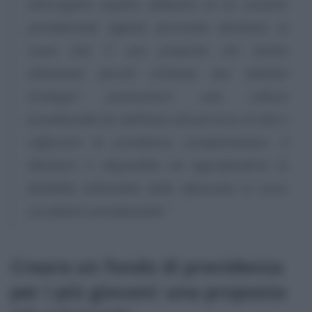
interroganti rispetto all’ipotesi di un cassetto
previdenziale digitale personale destinato ai
nuovi nati. È una proposta che merita
attenzione perché richiama due obiettivi
strategici: promuovere una cultura
previdenziale fin dall’inizio del percorso di vita e
rafforzare la previdenza complementare. Il
Ministero è disponibile ad approfondirne la
fattibilità nell’ambito della riflessione in corso
sul pilastro previdenziale.”
Creare un fondo di previdenza
per i più giovani: una proposta