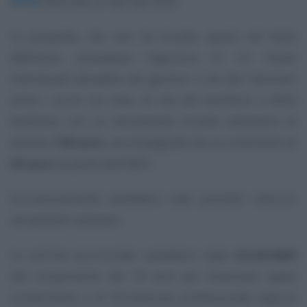
(FPG)
destinato ai nati dal 2026.
La proposta, che non ha trovato spazio nel testo
definitivo, prevedeva l’apertura di un fondo
individuale attivabile dai genitori o da altri familiari
entro i primi tre mesi di vita del bambino o della
bambina, con un versamento iniziale volontario di
almeno
100 euro
, accompagnato da un contributo di
50 euro
da parte dell’INPS.
Successivamente sarebbero stati possibili ulteriori
versamenti volontari.
Le somme accumulate sarebbero state
riscattabili
dal compimento dei 18 anni per finanziare spese
universitarie o di formazione professionale oppure