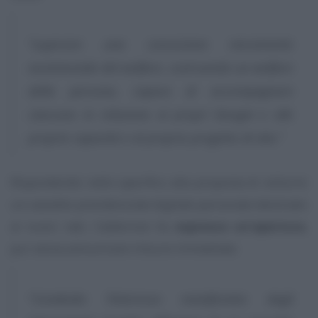
“superare una concezione meramente
assistenziale del welfare, costruendo un welfare
della persona, capace di accompagnare
ciascuno in relazione ai propri bisogni e alle
proprie capacità e al proprio progetto di vita.”
Rispondendo nello specifico alla proposta di istituire
un cassetto previdenziale digitale personale destinato
ai nuovi nati, Calderone ha
espresso un’apertura
,
pur senza annunciare misure immediate:
“Condivido l’interesse manifestato dagli