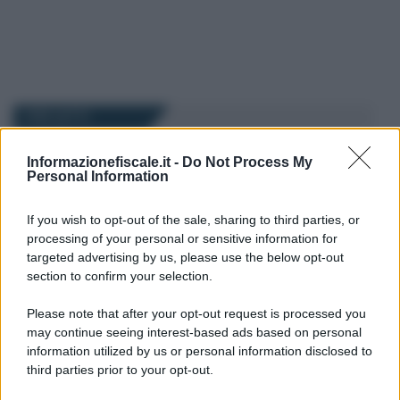
I PIÙ LETTI
Informazionefiscale.it -
Do Not Process My
Lucia Perandini
-
LAVORO
13 MAGGIO 2025
Personal Information
Rischio click day per i bonus
INPS
If you wish to opt-out of the sale, sharing to third parties, or
processing of your personal or sensitive information for
targeted advertising by us, please use the below opt-out
section to confirm your selection.
Rosy D’Elia
-
LAVORO
25 LUGLIO 2023
Taglio del cuneo fiscale per
Please note that after your opt-out request is processed you
gli stipendi in arrivo ad
may continue seeing interest-based ads based on personal
agosto, ma prioritario è il
information utilized by us or personal information disclosed to
rinnovo dei CCNL
third parties prior to your opt-out.