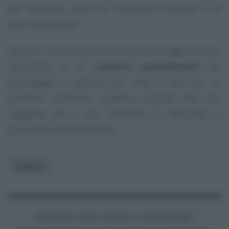
per sostenere l’avvio di un’attività d’impresa o di
lavoro autonomo.
L’ipotesi richiamata nel
question time
di oggi fa invece
riferimento a un
cassetto previdenziale
che
accompagni la persona per tutta la vita, con un
possibile contributo pubblico annuale fino alla
maggiore età e con l’obiettivo di rafforzare la
previdenza complementare.
Pubblico
Iscriviti alla nostra newsletter