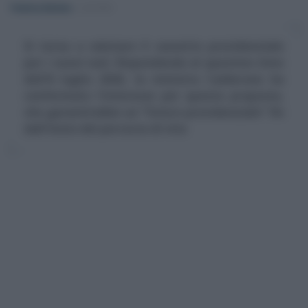
Federica Battiato
-
LAVORO
Si torna a valutare il cassetto previdenziale
per i nuovi nati. Rispondendo al question time
dell'8 luglio 2026, la ministra Calderone ha
confermato l'interesse per questa proposta,
che garantirebbe un “futuro previdenziale” fin
dall'inizio del percorso di vita