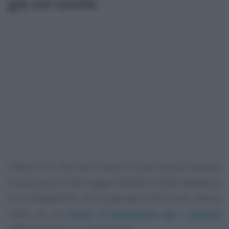
già sul tavolo
L’idea non è del tutto nuova. Era già emersa durante
le discussioni sulla Legge di Bilancio 2026, attraverso
un emendamento che proponeva l’istituzione, presso
l’INPS, di un
Fondo di previdenza per i giovani