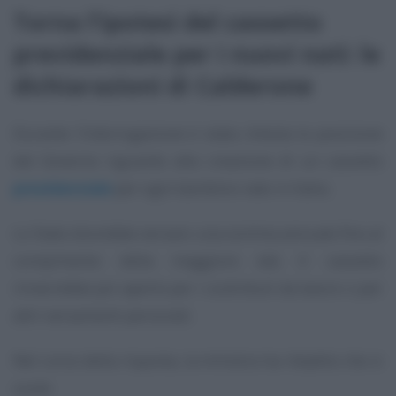
Torna l’ipotesi del cassetto
previdenziale per i nuovi nati: le
dichiarazioni di Calderone
Durante l’interrogazione è stata chiesta la posizione
del Governo riguardo alla creazione di un cassetto
previdenziale
per ogni bambino nato in Italia.
Lo Stato dovrebbe versare una somma annuale fino al
compimento della maggiore età. Il cassetto
rimarrebbe poi aperto per i contributi da lavoro o per
altri versamenti personali.
Nel corso della risposta, la ministra ha ribadito che si
vuole