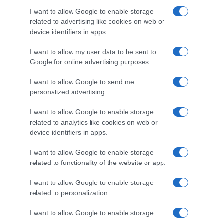
I want to allow Google to enable storage
related to advertising like cookies on web or
device identifiers in apps.
Iscriviti alla nostra
NEWSLETTER
I want to allow my user data to be sent to
Google for online advertising purposes.
Resta informato su notizie, aggiornamenti fiscali
I want to allow Google to send me
e moduli scaricabili!
personalized advertising.
I want to allow Google to enable storage
related to analytics like cookies on web or
device identifiers in apps.
I want to allow Google to enable storage
Acconsento al
trattamento dei dati personali
ai sensi degli
related to functionality of the website or app.
articoli 13-14 del GDPR 2016/679.
I want to allow Google to enable storage
related to personalization.
I want to allow Google to enable storage