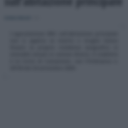
sull’abitazione principale
Emiliano Marvulli
-
IMU
L'agevolazione IMU sull'abitazione principale
non si applica se marito e moglie hanno
fissato la propria residenza anagrafica in
immobili situati in comuni diversi. A stabilirlo
è la Corte di Cassazione, con l'Ordinanza n.
20130 del 24 settembre 2020.