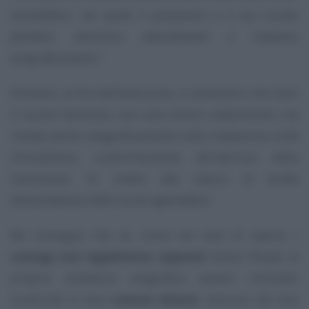
immobiliare, nel quale il possessore e il suo nucleo
familiare dimorano abitualmente e risiedono
anagraficamente.”
Pertanto, ai fini dell’esenzione, è necessario che tutto
il nucleo familiare, non solo dimori stabilmente, ma
risieda anche anagraficamente nella medesima unità
immobiliare, conformemente all’indirizzo della
Cassazione
“in ordine alla natura di stretta
interpretazione delle norme agevolative”
.
Ne consegue che se, come nel caso di specie, i
coniugi non legalmente separati
hanno fissato la
propria residenza anagrafica presso immobili
localizzati in due
comuni diversi
, nessuno dei due