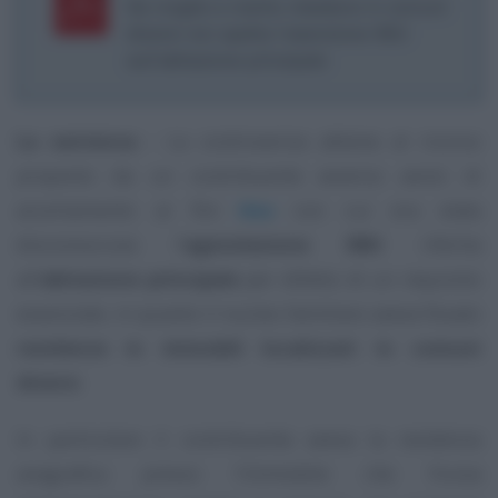
Se moglie e marito risiedono in comuni
diversi non spetta l’esenzione IMU
sull’abitazione principale
La sentenza -
La controversia attiene al ricorso
proposto da un contribuente avverso avvisi di
accertamento ai fini
Imu
con cui era stata
disconosciuta l’
agevolazione IMU
riferita
all’
abitazione principale
per difetto di un requisito
essenziale, in quanto il nucleo familiare aveva fissato
residenze in immobili localizzati in comuni
diversi
.
In particolare il contribuente aveva la residenza
anagrafica presso l’immobile che fruiva