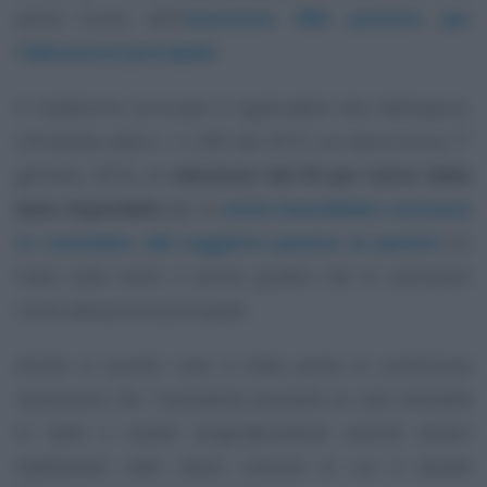
potrà fruire dell’
esenzione IMU prevista per
l’abitazione principale
.
Il medesimo principio è applicabile alla fattispecie,
introdotta dalla L. n. 208 del 2015 con decorrenza 1°
gennaio 2016, di
riduzione del 50 per cento della
base imponibile
per le
unità immobiliari concesse
in comodato dal soggetto passivo ai parenti
(in
linea retta entro il primo grado) che le utilizzano
come abitazione principale.
Anche in questo caso è stata posta la condizione
necessaria che
“comodante possieda un solo immobile
in Italia e risieda anagraficamente nonché dimori
stabilmente nello stesso comune in cui è situato