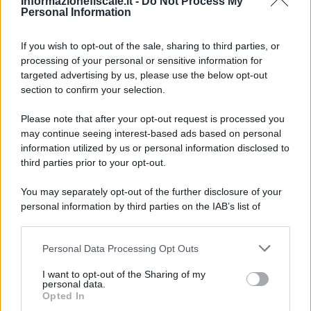
Informazionefiscale.it -
Do Not Process My
Anna Maria D’Andrea
-
IMU
13 DICEMBRE 2021
Personal Information
Saldo IMU 2021, scadenza
del 16 dicembre con regole
If you wish to opt-out of the sale, sharing to third parties, or
invariate per i coniugi con più
processing of your personal or sensitive information for
case
targeted advertising by us, please use the below opt-out
section to confirm your selection.
Tommaso Gavi
-
IMU
14 MAGGIO 2021
Please note that after your opt-out request is processed you
Esenzione IMU: cancellazione
may continue seeing interest-based ads based on personal
dell’acconto 2021 nel decreto
information utilized by us or personal information disclosed to
Sostegni
third parties prior to your opt-out.
You may separately opt-out of the further disclosure of your
Anna Maria D’Andrea
-
IMU
31 MAGGIO 2023
personal information by third parties on the IAB’s list of
Dichiarazione IMU 2023:
downstream participants.
doppia scadenza il 30
giugno. Chi deve presentarla
Personal Data Processing Opt Outs
This information may also be disclosed by us to third parties
on the IAB’s List of Downstream Participants that may further
I want to opt-out of the Sharing of my
disclose it to other third parties.
personal data.
Opted In
Anna Maria D’Andrea
-
IMU
17 OTTOBRE 2022
Please note that this website/app uses one or more Google