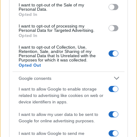
Rimborso IMU per i coniugi,
services and may gather and store information including but
I want to opt-out of the Sale of my
come richiedere la
Personal Data.
not limited to your visit or usage behaviour. You may click to
restituzione delle somme
Opted In
grant or deny consent to Google and its third-party tags to
pagate in eccesso
use your data for below specified purposes in below Google
I want to opt-out of processing my
consent section.
Personal Data for Targeted Advertising.
Opted In
Redazione
-
IMU
15 GIUGNO 2020
Codice tributo 3914 nel
I want to opt-out of Collection, Use,
Retention, Sale, and/or Sharing of my
modello F24, cos’è e a cosa
Personal Data that Is Unrelated with the
si riferisce?
Purposes for which it was collected.
Opted Out
Google consents
I want to allow Google to enable storage
related to advertising like cookies on web or
device identifiers in apps.
Iscriviti alla nostra
NEWSLETTER
I want to allow my user data to be sent to
Google for online advertising purposes.
Resta informato su notizie, aggiornamenti fiscali
I want to allow Google to send me
e moduli scaricabili!