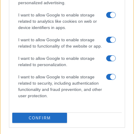
personalized advertising.
I want to allow Google to enable storage
related to analytics like cookies on web or
device identifiers in apps.
I want to allow Google to enable storage
Acconsento al
trattamento dei dati personali
ai sensi degli
related to functionality of the website or app.
articoli 13-14 del GDPR 2016/679.
I want to allow Google to enable storage
related to personalization.
I want to allow Google to enable storage
Informazione Fiscale S.r.l. - P.I. / C.F.: 13886391005
related to security, including authentication
Testata giornalistica iscritta presso il Tribunale di Velletri al n°
functionality and fraud prevention, and other
14/2018
|
Iscrizione ROC n. 31534/2018
user protection.
Redazione e contatti
|
Informativa sulla Privacy
Preferenze privacy
|
Whistleblowing
|
Codice Etico
|
Modello 231
|
ISO
9001:2015
CONFIRM