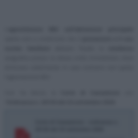
L’
agevolazione IMU sull’abitazione principale
spetta solo a condizione che il
possessore e il suo
nucleo familiare
abbiano fissato la
residenza
anagrafica presso la stessa unità immobiliare, dove
dimorano stabilmente. In caso contrario non spetta
l’agevolazione IMU.
Così ha deciso la
Corte di Cassazione
con
l’
Ordinanza n. 20130 del 24 settembre 2020
.
Corte di Cassazione - ordinanza n.
20130 del 24 settembre 2020