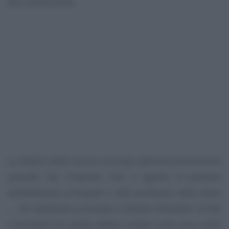
del contribuente.
La lettera della norma invocata dall’amministrazione
prevede che l’imposta
“non si applica al possesso
dell’abitazione principale e delle pertinenze della stessa
…. Per abitazione principale si intende l’immobile, iscritto
o iscrivibile nel catasto edilizio urbano come unica unita’