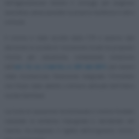
dell’agevolazione mentre il coniuge, per esigenze
lavorative, aveva spostato la propria residenza in altro
comune.
Il ricorso è stato accolto dalla CTR e avverso tale
decisione la società di riscossione locale ha proposto
ricorso per cassazione, contestando violazione
dell’
art. 13, co. 2 del D.L. n. 201 del 2011
, per essere
stata riconosciuta l’esenzione malgrado l’immobile
non fosse stato adibito a dimora abituale dell’intero
nucleo familiare.
La Corte di cassazione ha dichiarato il motivo fondato
cassando la sentenza impugnata e, decidendo nel
merito, ha disposto il rigetto dell’originario ricorso