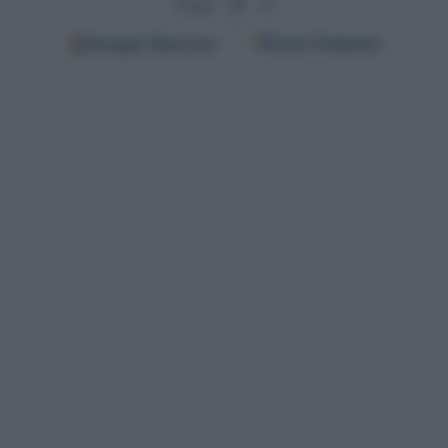
Segui
su
Google
Discover
Fonti Preferite