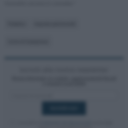
l’immobile concesso in comodato.”
Pubblico
Imposte patrimoniali
Corte di Cassazione
Iscriviti alla nostra newsletter
Resta informato su notizie, aggiornamenti fiscali
e moduli scaricabili!
Acconsento al
trattamento dei dati personali
ai sensi degli
articoli 13-14 del GDPR 2016/679.