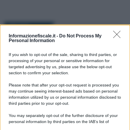
I PIÙ LETTI
Informazionefiscale.it -
Do Not Process My
Personal Information
Tommaso Gavi
-
IMU
14 MAGGIO 2021
Esenzione IMU: cancellazione
dell’acconto 2021 nel decreto
If you wish to opt-out of the sale, sharing to third parties, or
Sostegni
processing of your personal or sensitive information for
targeted advertising by us, please use the below opt-out
section to confirm your selection.
Emanuele Muzzi
-
IMU
3 DICEMBRE 2024
Please note that after your opt-out request is processed you
IMU 2024: chi paga? Soggetti
may continue seeing interest-based ads based on personal
obbligati ed esenzioni
information utilized by us or personal information disclosed to
third parties prior to your opt-out.
You may separately opt-out of the further disclosure of your
Anna Maria D’Andrea
-
IMU
31 MAGGIO 2023
personal information by third parties on the IAB’s list of
Dichiarazione IMU 2023:
downstream participants.