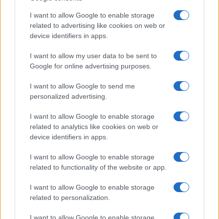
I want to allow Google to enable storage
related to advertising like cookies on web or
device identifiers in apps.
Iscriviti alla nostra
NEWSLETTER
I want to allow my user data to be sent to
Google for online advertising purposes.
Resta informato su notizie, aggiornamenti fiscali
I want to allow Google to send me
e moduli scaricabili!
personalized advertising.
I want to allow Google to enable storage
related to analytics like cookies on web or
device identifiers in apps.
I want to allow Google to enable storage
Acconsento al
trattamento dei dati personali
ai sensi degli
related to functionality of the website or app.
articoli 13-14 del GDPR 2016/679.
I want to allow Google to enable storage
related to personalization.
I want to allow Google to enable storage