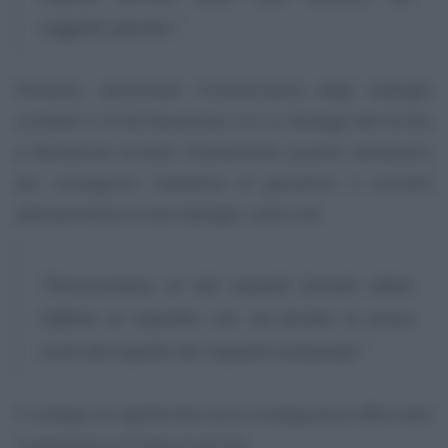
soggetto passivo.”
Pertanto, sanzionare l’inosservanza degli obblighi
contabili e di dichiarazione con un diniego del diritto
a detrazione eccede chiaramente quanto necessario
per conseguire l’obiettivo di garantire il corretto
adempimento di tali obblighi, salvo che
“l’inosservanza di tali requisiti formali abbia
l’effetto di impedire che sia fornita la prova
certa del rispetto dei requisiti sostanziali.”
Il collegio di legittimità ha di conseguenza affermato
il seguente principio di diritto: