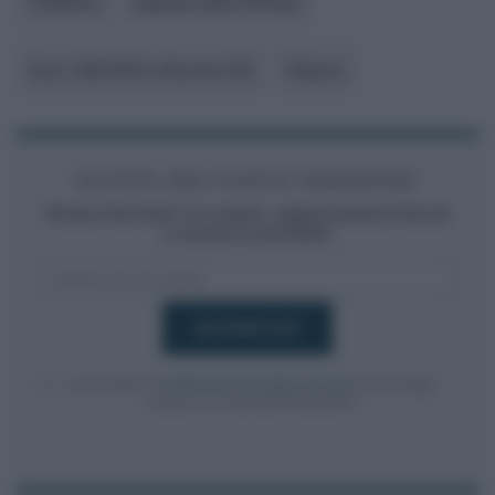
Pubblico
Agenzia delle Entrate
D.p.r. 633/1972 o Decreto IVA
Fattura
Iscriviti alla nostra newsletter
Resta informato su notizie, aggiornamenti fiscali
e moduli scaricabili!
Acconsento al
trattamento dei dati personali
ai sensi degli
articoli 13-14 del GDPR 2016/679.