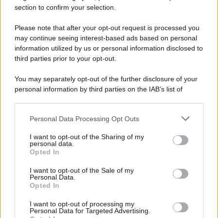
section to confirm your selection.
Please note that after your opt-out request is processed you
Anna Maria D’Andrea
-
IVA
20 APRILE 2026
may continue seeing interest-based ads based on personal
Partite IVA, verso la prima
information utilized by us or personal information disclosed to
scadenza per il bollo sulle
third parties prior to your opt-out.
fatture 2026. Modifiche al via
You may separately opt-out of the further disclosure of your
personal information by third parties on the IAB’s list of
Tommaso Gavi
-
IVA
8 APRILE 2021
downstream participants.
Seconda estrazione lotteria
scontrini: come verificare i
Personal Data Processing Opt Outs
This information may also be disclosed by us to third parties
biglietti vincenti
on the IAB’s List of Downstream Participants that may further
I want to opt-out of the Sharing of my
disclose it to other third parties.
personal data.
Opted In
Please note that this website/app uses one or more Google
Redazione
-
IVA
12 NOVEMBRE 2018
services and may gather and store information including but
I want to opt-out of the Sale of my
Fattura elettronica:
Personal Data.
not limited to your visit or usage behaviour. You may click to
semplificazioni in arrivo per
Opted In
grant or deny consent to Google and its third-party tags to
gli intermediari
use your data for below specified purposes in below Google
I want to opt-out of processing my
consent section.
Personal Data for Targeted Advertising.