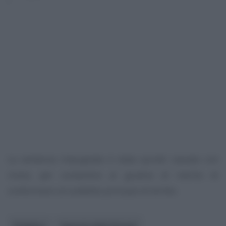
La sentenza impugnata è stata quindi cassata con
rinvio, per consentire al giudice di merito di
conformarsi al suddetto principio di diritto.