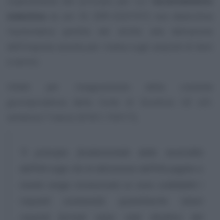
superamento del principio per cui l’
accertamento
induttivo
ex art. 55 DPR 633/1972 non determina
l’automatica perdita del diritto alla detrazione
dell’imposta assolta per rivalsa sugli acquisti di beni
e servizi.
Infatti per insegnamento della costante
giurisprudenza della Corte di Giustizia UE (cfr.
sentenza 7 marzo 2018 C-159/17),
“il principio fondamentale della neutralità
dell’IVA esige che la detrazione dell’IVA pagata a
monte venga riconosciuta se sono soddisfatti i
requisiti sostanziali, quand’anche taluni
requisiti formali siano stati disattesi dal