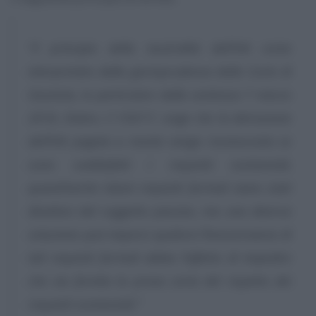
“Il principio della neutralità dell’IVA come
interpretato dalla giurisprudenza della Corte di
Giustizia, in particolare dalla sentenza 7 marzo
2018, Dobre, C-159/17, esige che la detrazione
dell’IVA pagata a monte venga riconosciuta se
sono soddisfatti i requisiti sostanziali,
quand’anche taluni requisiti formali siano stati
disattesi dal soggetto passivo, ma una diversa
soluzione può imporsi qualora l’inosservanza di
tali requisiti formali abbia l’effetto di impedire
che sia fornita la prova certa del rispetto dei
requisiti sostanziali.”