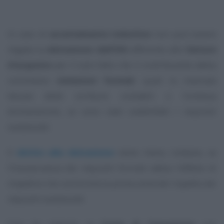
In caso di
accertamento induttivo
non può essere
negata la
detrazione dell’IVA
afferente alle
fatture
d’acquisto
per il solo fatto che il contribuente abbia
commesso
violazioni formali
, quali la mancata
tenuta delle scritture contabili o l’omessa
dichiarazione, se sono stati soddisfatti i requisiti
sostanziali.
Il
diritto alla detrazione
viene meno, tuttavia, se
l’inosservanza dei requisiti formali abbia l’effetto di
impedire che sia fornita la prova certa del rispetto dei
requisiti sostanziali.