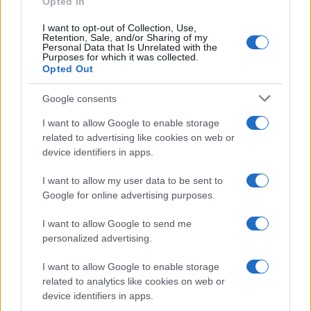
Opted In
Alessio Mauro
-
IVA
24 GENNAIO 2022
Lotteria degli scontrini 2022:
I want to opt-out of Collection, Use,
Retention, Sale, and/or Sharing of my
come funziona? Premi e
Personal Data that Is Unrelated with the
regole per partecipare
Purposes for which it was collected.
Opted Out
Google consents
I want to allow Google to enable storage
related to advertising like cookies on web or
device identifiers in apps.
Iscriviti alla nostra
NEWSLETTER
I want to allow my user data to be sent to
Google for online advertising purposes.
Resta informato su notizie, aggiornamenti fiscali
I want to allow Google to send me
e moduli scaricabili!
personalized advertising.
I want to allow Google to enable storage
related to analytics like cookies on web or
device identifiers in apps.