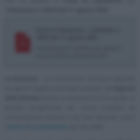
Così ha statuito la
Corte di Cassazione
con
l’
Ordinanza n. 16910 del 11 agosto 2020
.
Corte di Cassazione - ordinanza n.
16910 del 11 agosto 2020
L’accertamento induttivo non sempre
compromette la detrazione IVA
La decisione -
La Commissione tributaria regionale
accoglieva l’appello principale proposto dall’
Agenzia
delle Entrate
avverso la sentenza di primo grado, di
parziale accoglimento del ricorso proposto da
un’associazione sportiva e dai suoi associati contro
l’
avviso di accertamento
per IVA e IRAP.