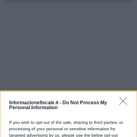
I PIÙ LETTI
Informazionefiscale.it -
Do Not Process My
Personal Information
Tommaso Gavi
-
IVA
24 OTTOBRE 2024
Aliquota IVA sciroppi o
If you wish to opt-out of the sale, sharing to third parties, or
integratori alimentari liquidi
processing of your personal or sensitive information for
targeted advertising by us, please use the below opt-out