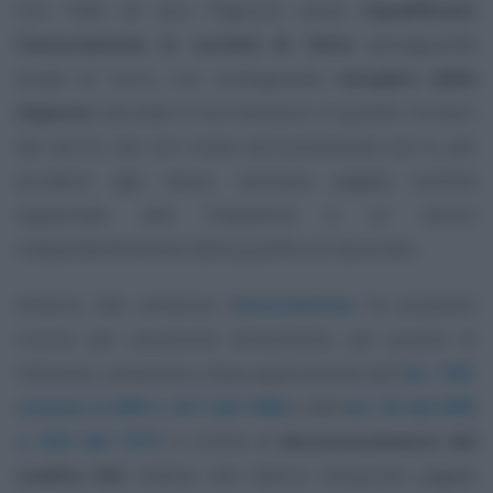
Con l’
atto de qua
l’Agenzia aveva
riqualificato
l’associazione in società̀ di fatto
perseguente
scopo di lucro, con conseguente
recupero delle
imposte
calcolate in via ordinaria, in quanto i fruitori
dei servizi resi non erano esclusivamente soci e, per
accedere agli stessi, venivano pagate somme
rapportate alla frequenza o ai servizi
indipendentemente dalla qualifica di associato.
Avverso tale sentenza l’
associazione
ha proposto
ricorso per cassazione lamentando, per quanto di
interesse, violazione e falsa applicazione dell’
art. 109,
comma 4, DPR n. 917 del 1986
e dell’
art. 55 del DPR
n. 633 del 1972
in ordine al
disconoscimento del
credito IVA
relativo alle fatture d’acquisto pagate