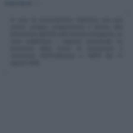
Emiliano Marvulli
-
IVA
In caso di accertamento induttivo non può
essere sempre compromesso il diritto alla
detrazione dell'IVA sulle fatture d'acquisto, se
sono soddisfatti i requisiti sostanziali. La
pronuncia della Corte di Cassazione è
contenuta nell'Ordinanza n. 16910 del 11
agosto 2020.