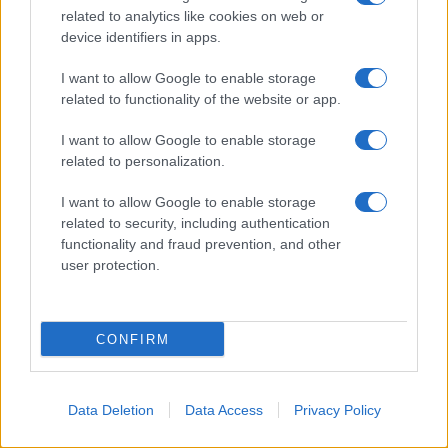
Il Prospetto informativo
related to analytics like cookies on web or
“filtra” la rottamazione
device identifiers in apps.
quinquies
I want to allow Google to enable storage
related to functionality of the website or app.
Anna Maria D’Andrea
-
8 AGOSTO 2025
DICHIARAZIONI E
I want to allow Google to enable storage
ADEMPIMENTI
related to personalization.
Superbonus 2025, nuovo
modello per la cessione del
I want to allow Google to enable storage
credito. Le istruzioni delle
related to security, including authentication
Entrate
functionality and fraud prevention, and other
user protection.
Alessio Mauro
-
16 NOVEMBRE 2021
DICHIARAZIONI E
ADEMPIMENTI
CONFIRM
Fondo perduto perequativo
con calo del 30 per cento: dal
MEF percentuale e calcolo
Data Deletion
Data Access
Privacy Policy
3
degli importi