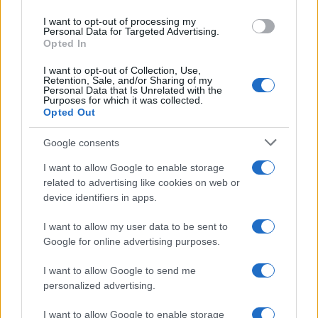
2026: requisiti e domanda
use your data for below specified purposes in below Google
I want to opt-out of processing my
consent section.
Personal Data for Targeted Advertising.
Opted In
Alessio Mauro
-
LEGGI E PRASSI
5 SETTEMBRE 2025
I want to opt-out of Collection, Use,
Decreto flussi: dal 2026
Retention, Sale, and/or Sharing of my
ingresso fuori quota per
Personal Data that Is Unrelated with the
Purposes for which it was collected.
badanti e assistenti
Opted Out
Google consents
Francesco Rodorigo
-
2 FEBBRAIO 2026
LEGGI E PRASSI
I want to allow Google to enable storage
Il nodo della proroga per il
related to advertising like cookies on web or
bonus assunzioni giovani,
device identifiers in apps.
donne e nella ZES
I want to allow my user data to be sent to
Google for online advertising purposes.
Francesco Rodorigo
-
4 GIUGNO 2026
LEGGI E PRASSI
I want to allow Google to send me
personalized advertising.
Bonus centri estivi INPS 2026:
come fare domanda e
I want to allow Google to enable storage
quando scade