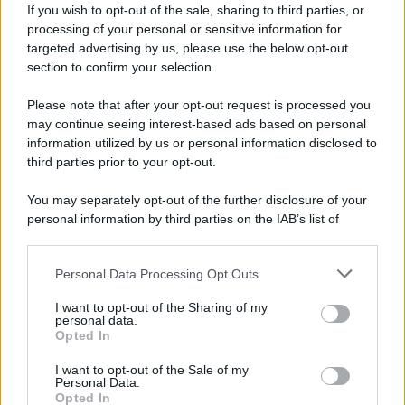
If you wish to opt-out of the sale, sharing to third parties, or
processing of your personal or sensitive information for
targeted advertising by us, please use the below opt-out
section to confirm your selection.
Please note that after your opt-out request is processed you
may continue seeing interest-based ads based on personal
information utilized by us or personal information disclosed to
third parties prior to your opt-out.
You may separately opt-out of the further disclosure of your
personal information by third parties on the IAB’s list of
downstream participants.
Personal Data Processing Opt Outs
This information may also be disclosed by us to third parties
on the IAB’s List of Downstream Participants that may further
I PIÙ LETTI
I want to opt-out of the Sharing of my
disclose it to other third parties.
personal data.
Opted In
Please note that this website/app uses one or more Google
Francesco Rodorigo
-
19 GENNAIO 2026
LEGGI E PRASSI
services and may gather and store information including but
I want to opt-out of the Sale of my
Indennità di discontinuità
Personal Data.
not limited to your visit or usage behaviour. You may click to
Opted In
lavoratori dello spettacolo
grant or deny consent to Google and its third-party tags to