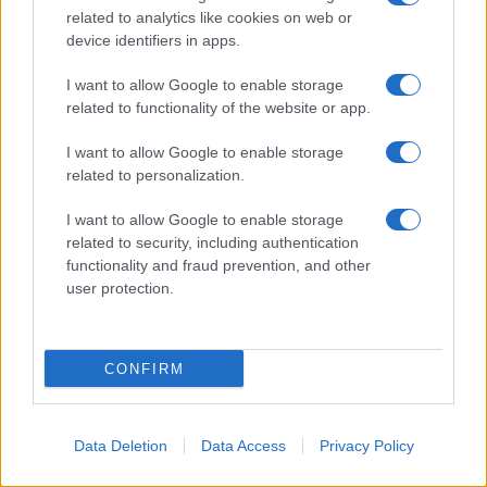
related to analytics like cookies on web or
device identifiers in apps.
Alessio Mauro
-
LEGGI E PRASSI
14 MARZO 2026
I want to allow Google to enable storage
NASpI: dimissioni per giusta
related to functionality of the website or app.
causa se il datore non versa
i contributi
I want to allow Google to enable storage
related to personalization.
I want to allow Google to enable storage
related to security, including authentication
functionality and fraud prevention, and other
user protection.
Iscriviti alla nostra
NEWSLETTER
CONFIRM
Resta informato su notizie, aggiornamenti fiscali
e moduli scaricabili!
Data Deletion
Data Access
Privacy Policy
374