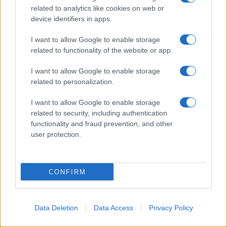
related to analytics like cookies on web or
device identifiers in apps.
I want to allow Google to enable storage
related to functionality of the website or app.
I want to allow Google to enable storage
related to personalization.
I want to allow Google to enable storage
related to security, including authentication
functionality and fraud prevention, and other
user protection.
I PIÙ LETTI
Giovambattista Palumbo
-
FISCO
1 NOVEMBRE 2025
CONFIRM
Privacy e dati fiscali al centro
di un difficile bilanciamento
Data Deletion
Data Access
Privacy Policy