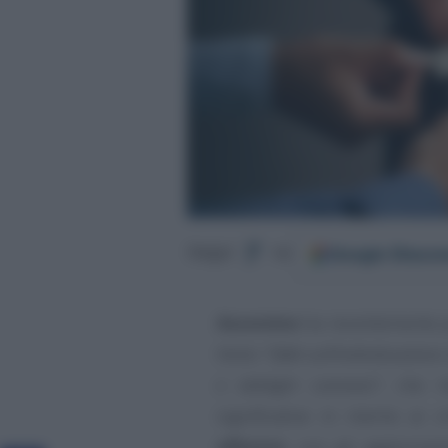
Google
Discov
Segui
su
Assonime
ha recentemente p
titolo
“Q&A sull’individuazione de
e obblighi connessi”
, che r
significative in merito ai c
effettivi
, con gli aggiornam