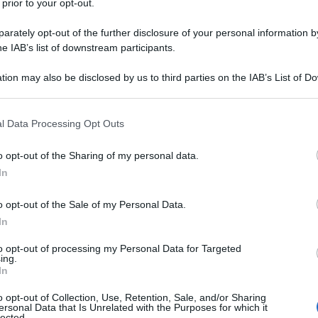
 prior to your opt-out.
nicare il proprio
titolare effettivo
e
rately opt-out of the further disclosure of your personal information by
he IAB’s list of downstream participants.
 società di capitali italiana, controllata
tion may also be disclosed by us to third parties on the IAB’s List of 
anto
impresa dotata di personalità
 that may further disclose it to other third parties.
l Registro delle imprese, è anche tenuta
 that this website/app uses one or more Google services and may gath
l Data Processing Opt Outs
e effettivo
al suddetto Registro delle
including but not limited to your visit or usage behaviour. You may click 
 to Google and its third-party tags to use your data for below specifi
 21 del d. lgs. n 231/2007
.
o opt-out of the Sharing of my personal data.
ogle consent section.
In
titolare effettivo applicando la
disciplina
o opt-out of the Sale of my Personal Data.
ordinari criteri di cui all’
art. 20 commi
In
, anche in presenza di controllanti con
to opt-out of processing my Personal Data for Targeted
ing.
In
o opt-out of Collection, Use, Retention, Sale, and/or Sharing
ersonal Data that Is Unrelated with the Purposes for which it
lected.