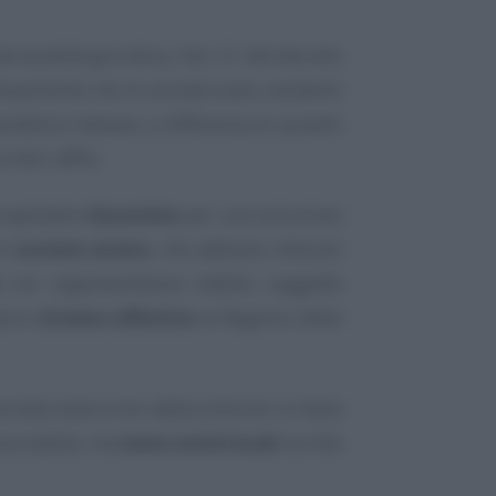
ersonalità giuridica, l’art. 21 del decreto
essamente che le società siano residenti
epubblica Italiana, a differenza di quanto
ridici affini.
propendere
Assonime
per una soluzione
le
società estere
, che abbiano istituito
con rappresentanza stabile, soggette
prio
titolare effettivo
al Registro delle
ocietà estera non abbia istituito in Italia
za stabile, ma
mere unità locali
iscritte