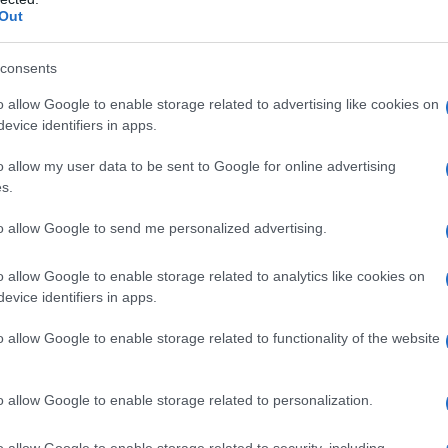
Out
consents
o allow Google to enable storage related to advertising like cookies on
evice identifiers in apps.
o allow my user data to be sent to Google for online advertising
s.
condaria in Italia
di una società estera
to allow Google to send me personalized advertising.
i di comunicazione
al Registro delle
o allow Google to enable storage related to analytics like cookies on
evice identifiers in apps.
bene la sede secondaria di una società
o allow Google to enable storage related to functionality of the website
può essere considerata un’impresa dotata
dica, si deve comunque
verificare
se la
o allow Google to enable storage related to personalization.
ere considerata un’
impresa dotata di
o allow Google to enable storage related to security, including