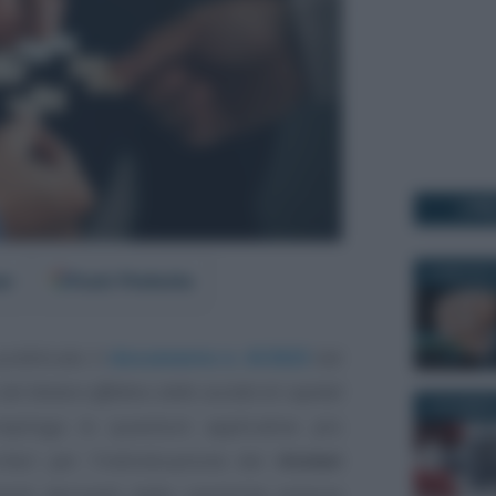
I PI
16 MAGGIO 
er
Fonti Preferite
ubblicato il
documento n. 8/2023
dal
l titolare effettivo delle società di capitali
6 DICEMBRE
iepiloga le questioni applicative più
riteri per l’individuazione dei
titolari
enti derivanti dalle casistiche emerse