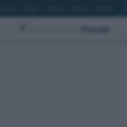
Lavoro
Moduli
Società
Bilancio
Academy