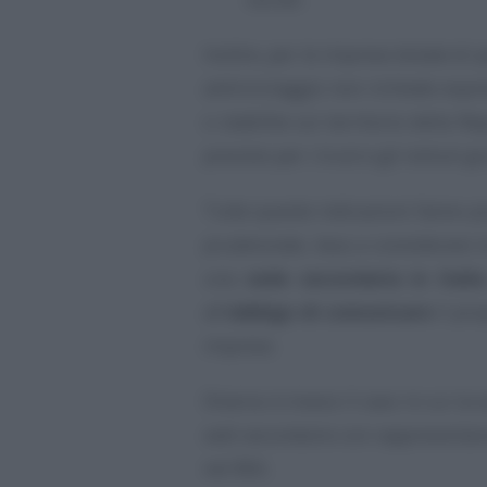
Inoltre, per le imprese dotate di p
antiriciclaggio non richiede espr
o stabilite sul territorio della R
previsto per i trust e gli istituti giu
Tutte queste indicazioni fanno 
prudenziale, tesa a considerare 
una
sede secondaria in Italia
all’
obbligo di comunicare
il pro
imprese.
Diverso è invece il caso in cui la s
sedi secondarie con rappresentan
nel REA.