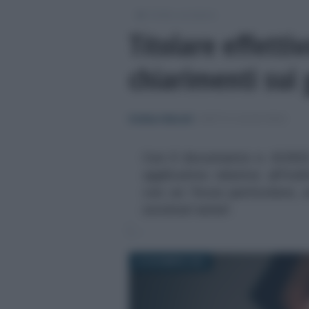
/
Diritto societario
Titolare effetti
chiarimenti sui 
Emiliano Marvulli
-
DIRITTO SOCIETARIO
Con il documento n. 8/2023
applicative relative all'ind
con un focus particolare, 
societari esteri
23 DICEMBRE 2023