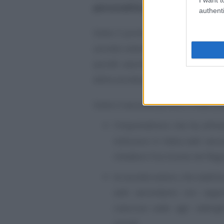
personalità giuridica e soggetta
authenti
Sotto il primo profilo, la norma s
società estere con il carattere de
quindi assimilabili alle figure d
della società per azioni.
Sotto il secondo profilo, è stato p
l’imprenditore che ha all’e
istituisce in Italia sedi se
chiedere l’iscrizione nel Reg
le società estere, che stabili
sedi secondarie con rappr
ciascuna sede agli obbligh
sociali.