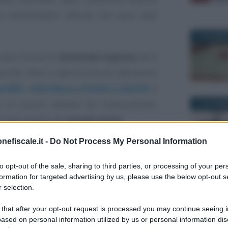
interpretativi ufficiali che sono stati
21 DICEMBR
sotto forma di
domanda-risposta
ed è
ché, oltre a ripercorrere le indicazioni
 MEF, dalla Banca d’Italia e dall’UIF
e
o lo scorso ottobre da Unioncamere,
12 NOVEMB
lorato ambito dei
gruppi esteri
.
nefiscale.it -
Do Not Process My Personal Information
tolare effettivo: i
to opt-out of the sale, sharing to third parties, or processing of your per
nime sulle società
formation for targeted advertising by us, please use the below opt-out s
29 APRILE 
 selection.
 that after your opt-out request is processed you may continue seeing i
se la società italiana controllata da una
ased on personal information utilized by us or personal information dis