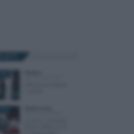
Ù LETTI
Redazione
-
2022
DIRITTO SOCIETARIO
Differenza tra impresa
e azienda
Salvatore Cuomo
-
 2023
DIRITTO SOCIETARIO
La corsa a ostacoli del
Titolare effettivo verso
la scadenza dell’11