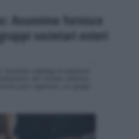
vo: Assonime fornisce
gruppi societari esteri
, Assonime riepiloga le questioni
ividuazione del titolare effettivo
ancora poco esplorato, sui gruppi