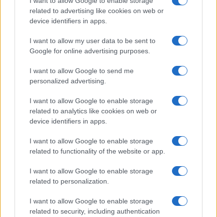
I want to allow Google to enable storage
related to advertising like cookies on web or
device identifiers in apps.
Iscriviti alla nostra
NEWSLETTER
I want to allow my user data to be sent to
Google for online advertising purposes.
Resta informato su notizie, aggiornamenti fiscali
I want to allow Google to send me
e moduli scaricabili!
personalized advertising.
I want to allow Google to enable storage
related to analytics like cookies on web or
device identifiers in apps.
I want to allow Google to enable storage
Acconsento al
trattamento dei dati personali
ai sensi degli
related to functionality of the website or app.
articoli 13-14 del GDPR 2016/679.
I want to allow Google to enable storage
related to personalization.
I want to allow Google to enable storage
Informazione Fiscale S.r.l. - P.I. / C.F.: 13886391005
related to security, including authentication