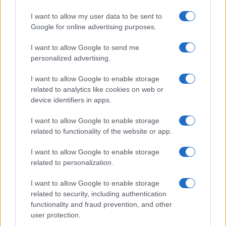
Iscriviti alla nostra
NEWSLETTER
I want to allow my user data to be sent to
Google for online advertising purposes.
Resta informato su notizie, aggiornamenti fiscali
I want to allow Google to send me
e moduli scaricabili!
personalized advertising.
I want to allow Google to enable storage
related to analytics like cookies on web or
device identifiers in apps.
I want to allow Google to enable storage
Acconsento al
trattamento dei dati personali
ai sensi degli
related to functionality of the website or app.
articoli 13-14 del GDPR 2016/679.
I want to allow Google to enable storage
related to personalization.
I want to allow Google to enable storage
Informazione Fiscale S.r.l. - P.I. / C.F.: 13886391005
related to security, including authentication
Testata giornalistica iscritta presso il Tribunale di Velletri al n°
functionality and fraud prevention, and other
14/2018
|
Iscrizione ROC n. 31534/2018
user protection.
Redazione e contatti
|
Informativa sulla Privacy