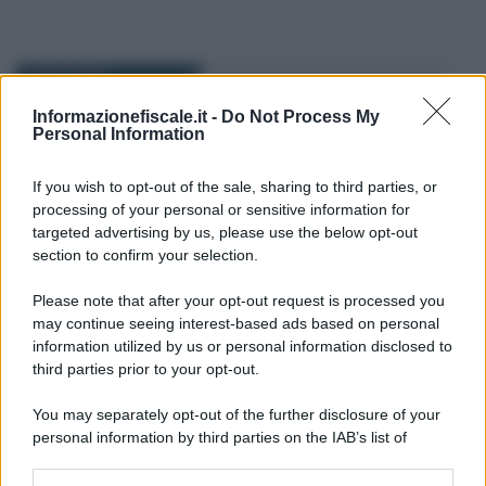
I PIÙ LETTI
Informazionefiscale.it -
Do Not Process My
Personal Information
Lucia Perandini
-
FISCO
26 MARZO 2025
Comunicazioni postali errate
dall’Agenzia delle Entrate
If you wish to opt-out of the sale, sharing to third parties, or
processing of your personal or sensitive information for
targeted advertising by us, please use the below opt-out
section to confirm your selection.
Rosy D’Elia
-
FISCO
4 NOVEMBRE 2025
Please note that after your opt-out request is processed you
Si punta all’aumento degli
may continue seeing interest-based ads based on personal
stipendi 2026, ma solo per
information utilized by us or personal information disclosed to
dipendenti ben selezionati
third parties prior to your opt-out.
You may separately opt-out of the further disclosure of your
Emiliano Marvulli
-
FISCO
9 APRILE 2022
personal information by third parties on the IAB’s list of
In caso di crisi di liquidità le
downstream participants.
sanzioni tributarie sono