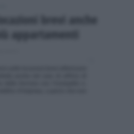
itti
ocazioni brevi anche
 più appartamenti
I AFFITTI
to sulle locazioni brevi effettuate
rbnb) anche nel caso di affitto di
 delle Entrate con l'interpello n.
 reddito d'impresa, a patto che non