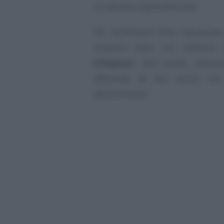
un attività imprenditoriale.
Per beneficiare della tassazion
locazioni brevi non rientrino n
d’impresa
. Sarà quindi necessar
affiancato ad altri servizi non 
dell’immobile.