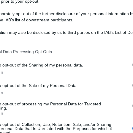
 prior to your opt-out.
onsiderato d’impresa e quindi preclude
12 SETTEM
rately opt-out of the further disclosure of your personal information by
 locazioni brevi.
he IAB’s list of downstream participants.
 dall’Agenzia delle Entrate, non si
tion may also be disclosed by us to third parties on the IAB’s List of 
 that may further disclose it to other third parties.
ale e che non vieta di aderire al regime
 that this website/app uses one or more Google services and may gath
cui vengano affittati più appartamenti e
l Data Processing Opt Outs
including but not limited to your visit or usage behaviour. You may click 
i l’ipotesi di un’attività organizzata in
 to Google and its third-party tags to use your data for below specifi
o opt-out of the Sharing of my personal data.
ogle consent section.
In
o opt-out of the Sale of my Personal Data.
 per chi affitta più
In
 c’è organizzazione
to opt-out of processing my Personal Data for Targeted
ing.
a
In
o opt-out of Collection, Use, Retention, Sale, and/or Sharing
ersonal Data that Is Unrelated with the Purposes for which it
lected.