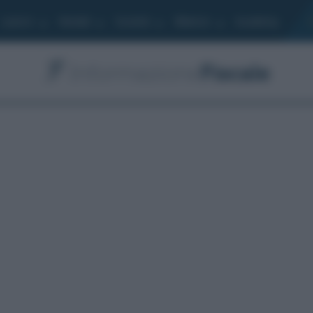
Lavoro
Moduli
Società
Bilancio
Academy