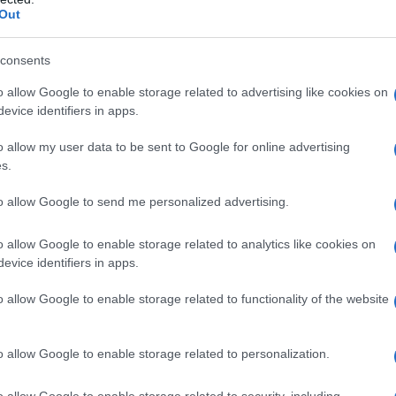
Out
consents
o allow Google to enable storage related to advertising like cookies on
evice identifiers in apps.
o allow my user data to be sent to Google for online advertising
s.
to allow Google to send me personalized advertising.
 a partire dal 2017 anche ai
contratti di
l tramite di agenzie di intermediazione
o allow Google to enable storage related to analytics like cookies on
evice identifiers in apps.
nline come
Airbnb
.
o allow Google to enable storage related to functionality of the website
a tassazione dei contratti di affitto di
imo di 30 giorni, sono state diffuse
o allow Google to enable storage related to personalization.
circolare n. 24/E del 12 ottobre 2017
,
o allow Google to enable storage related to security, including