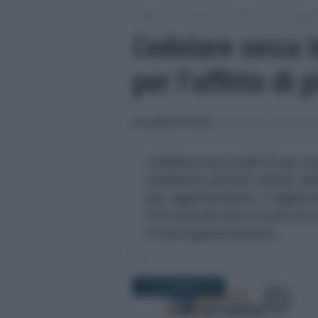
/
/
/
Fisco
Imposte
Cedolare secca sugli aff
Cedolare secca l
per l’affitto di
Anna Maria D’Andrea
-
CEDOLARE SECCA SUGL
Cedolare secca del 21 per cen
mediante portali online (Ai
più appartamenti. L'Agenzia
373 esclude che si tratti di
vi sia organizzazione.
11 SETTEMBRE 2019