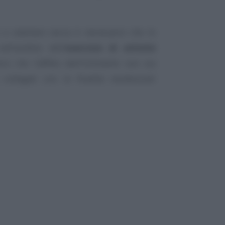
e a cedolare secca è necessario che le
ell’ambito dell’
esercizio di attività
io che l’affitto dell’immobile non sia
collegati con le finalità residenziali