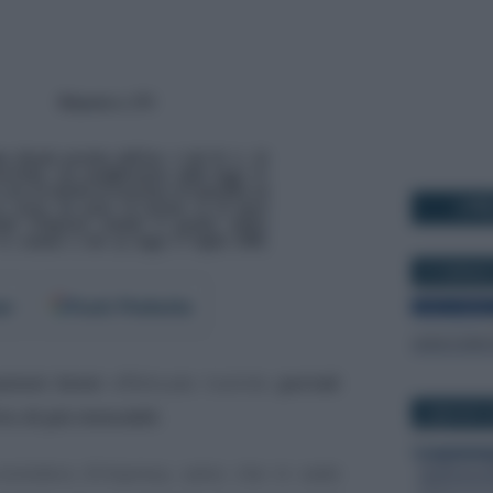
I PI
27 GENNAIO
er
Fonti Preferite
zioni brevi
effettuate tramite
portali
tto di più immobili
.
2 MAGGIO 2
considera d’impresa, salvo che in sede