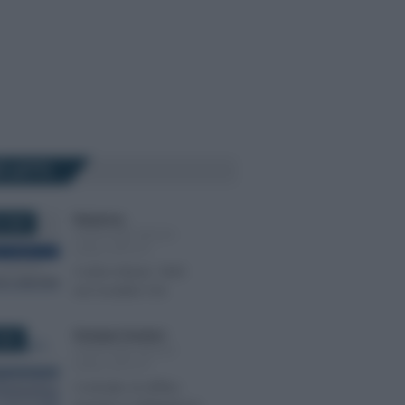
Ù LETTI
Redazione
-
 2025
CEDOLARE SECCA
SUGLI AFFITTI
Codice tributo 1840
nel modello F24
Giuseppe Guarasci
-
024
CEDOLARE SECCA
SUGLI AFFITTI
Contratto di affitto: