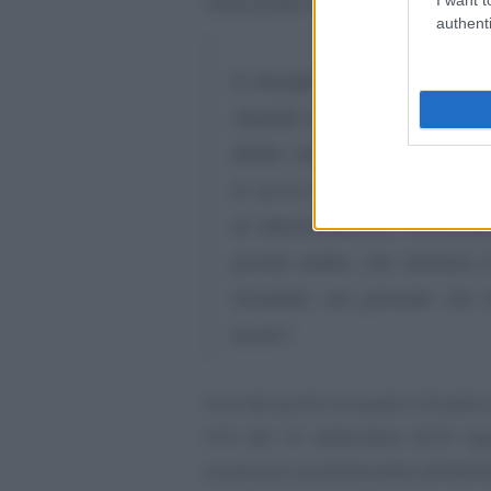
nella quale è stato specificato che
authenti
la disciplina delle locazioni br
stipulati direttamente tra loca
diritto reale, sublocatore, co
in cui in tali contratti interv
di intermediazione immobilia
portali online, che mettono 
immobile con persone che d
locare”.
Uno dei punti sui quali si focalizz
373 del 10 settembre 2019 rigu
locazione sia attribuibile all’attivi