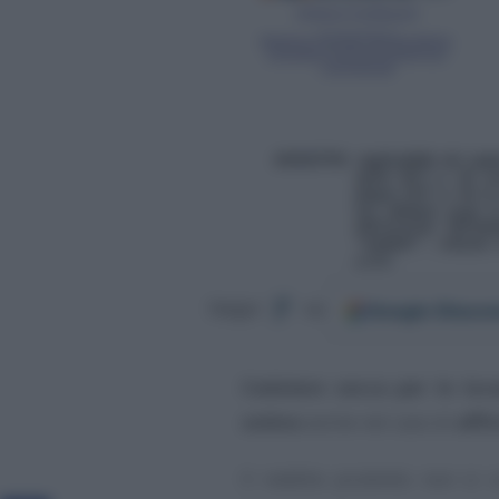
Google
Discov
Segui
su
Cedolare secca per le loca
online
anche nel caso di
affi
Il reddito prodotto non si 