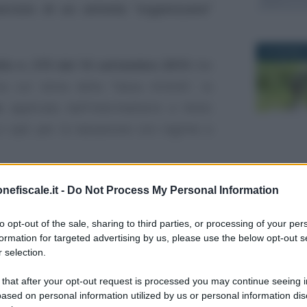
ercizio di un attività “organizzata”
22 GIUGNO 
ello n. 373 del 10 settembre 2019
che
rna sul tema della “tassa Airbnb”, la
o
applicata dall’intermediario a titolo
i opti per la tassazione con regime a
per brevi periodi più appartament
i, è
nefiscale.it -
Do Not Process My Personal Information
11 DICEMBR
rda la
compatibilità tra norme locali e
to opt-out of the sale, sharing to third parties, or processing of your per
a
attività svolta come privato o come
formation for targeted advertising by us, please use the below opt-out s
 selection.
 that after your opt-out request is processed you may continue seeing i
isto un
limite al numero massimo di
ased on personal information utilized by us or personal information dis
 nella veste di
affittacamere privato
,