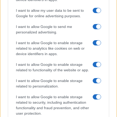
Iscriviti alla nostra
NEWSLETTER
I want to allow my user data to be sent to
Google for online advertising purposes.
Resta informato su notizie, aggiornamenti fiscali
I want to allow Google to send me
e moduli scaricabili!
personalized advertising.
I want to allow Google to enable storage
related to analytics like cookies on web or
device identifiers in apps.
I want to allow Google to enable storage
Acconsento al
trattamento dei dati personali
ai sensi degli
related to functionality of the website or app.
articoli 13-14 del GDPR 2016/679.
I want to allow Google to enable storage
related to personalization.
I want to allow Google to enable storage
Informazione Fiscale S.r.l. - P.I. / C.F.: 13886391005
related to security, including authentication
Testata giornalistica iscritta presso il Tribunale di Velletri al n°
functionality and fraud prevention, and other
14/2018
|
Iscrizione ROC n. 31534/2018
user protection.