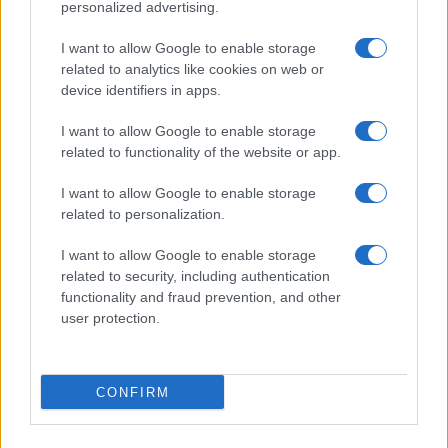
personalized advertising.
I want to allow Google to enable storage
related to analytics like cookies on web or
device identifiers in apps.
I want to allow Google to enable storage
Acconsento al
trattamento dei dati personali
ai sensi degli
related to functionality of the website or app.
articoli 13-14 del GDPR 2016/679.
I want to allow Google to enable storage
related to personalization.
I want to allow Google to enable storage
Informazione Fiscale S.r.l. - P.I. / C.F.: 13886391005
related to security, including authentication
Testata giornalistica iscritta presso il Tribunale di Velletri al n°
functionality and fraud prevention, and other
14/2018
|
Iscrizione ROC n. 31534/2018
user protection.
Redazione e contatti
|
Informativa sulla Privacy
Preferenze privacy
|
Whistleblowing
|
Codice Etico
|
Modello 231
|
ISO
9001:2015
CONFIRM