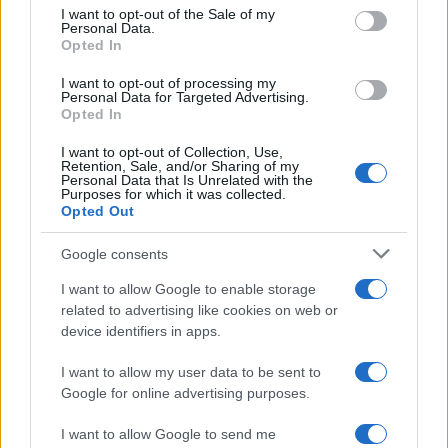
services and may gather and store information including but
I want to opt-out of the Sale of my
Mezzogiorno: focus su
Personal Data.
not limited to your visit or usage behaviour. You may click to
rilevanza fiscale e
Opted In
grant or deny consent to Google and its third-party tags to
ripartizione tra soci
use your data for below specified purposes in below Google
I want to opt-out of processing my
consent section.
Personal Data for Targeted Advertising.
Opted In
Emiliano Marvulli
-
IMPOSTE
2 SETTEMBRE 2018
I “rapportini” possono
I want to opt-out of Collection, Use,
Retention, Sale, and/or Sharing of my
incastrare il contribuente
Personal Data that Is Unrelated with the
Purposes for which it was collected.
Opted Out
Google consents
I want to allow Google to enable storage
related to advertising like cookies on web or
device identifiers in apps.
Iscriviti alla nostra
NEWSLETTER
I want to allow my user data to be sent to
Google for online advertising purposes.
Resta informato su notizie, aggiornamenti fiscali
I want to allow Google to send me
e moduli scaricabili!