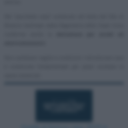
edilizie.
Nel “pacchetto casa” contenuto nel testo del DdL di
Bilancio bollinato dalla Ragioneria dello Stato trova
conferma anche la
detrazione per arredi ed
elettrodomestici
.
Non cambiano regole e condizioni: ristrutturare casa
è condizione fondamentale per poter scontare le
spese sostenute.
Guida ai bonus casa 2025 e