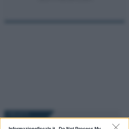
I PIÙ LETTI
Informazionefiscale.it -
Do Not Process My