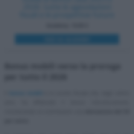
2026: tutte le agevolazioni
fiscali e le prospettive future
Academy: 19,90 €
VEDI SU ACADEMY
Bonus mobili verso la proroga
per tutto il 2026
Il
bonus mobili
è lo sconto fiscale che, negli ultimi
anni, ha affiancato il bonus ristrutturazione,
riconoscendo ai contribuenti una
detrazione del 50
per cento
.