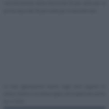
ristrutturazione nella misura del 50 per cento per la
prima casa e del 36 per cento per le seconde case.
Le due agevolazioni hanno negli anni seguito lo
stesso binario e la stessa logica verrà applicata anche
per il 2026.