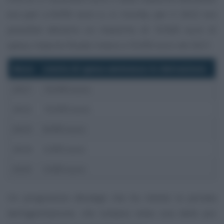
era pari a 8.000 euro e, si ricorda, per il 2022 era
possibile detrarre un massimo di 10.000 euro di
spesa, importo fissato invece a 16.000 euro nel 2021.
Anno
Limite di spesa ammesso in detrazione
2021
16.000 euro
2022
10.000 euro
2023
8.000 euro
2024
5.000 euro
2025
5.000 euro
Un progressivo
décalage
che ha ridotto la portata
dell’agevolazione, che tuttavia resta una delle più