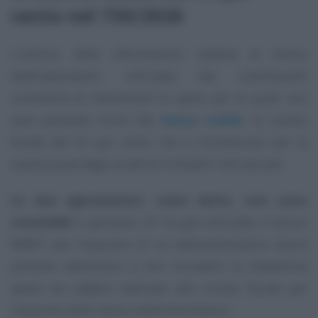
cento nel 730/2026
L’utilizzo delle informazioni relative al bonus
elettrodomestici utilizzato dai contribuenti
consentirà di individuare le spese per le quali non
sarà possibile fruire del
bonus mobili
, lo sconto
fiscale del 50 per cento che è riconosciuto per la
sostituzione degli arredi di immobili ristrutturati.
Le due agevolazioni, come detto, non sono
cumulabili
e pertanto chi ha già utilizzato il bonus
MIMIT per l’acquisto di un elettrodomestico dovrà
prestare attenzione a non includere la medesima
spesa nel
plafond
dedicato allo sconto fiscale per
l’acquisto dello stesso elettrodomestico.