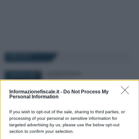
I PIÙ LETTI
Anna Maria D’Andrea
-
18 MAGGIO 2020
MODELLO 730
Detrazione abbonamento
Informazionefiscale.it -
Do Not Process My
mezzi pubblici modello
Personal Information
730/2020: tutte le istruzioni
If you wish to opt-out of the sale, sharing to third parties, or
processing of your personal or sensitive information for
Rosy D’Elia
-
MODELLO 730
2 MARZO 2020
targeted advertising by us, please use the below opt-out
Modello 730/2020:
section to confirm your selection.
scadenza, istruzioni e novità