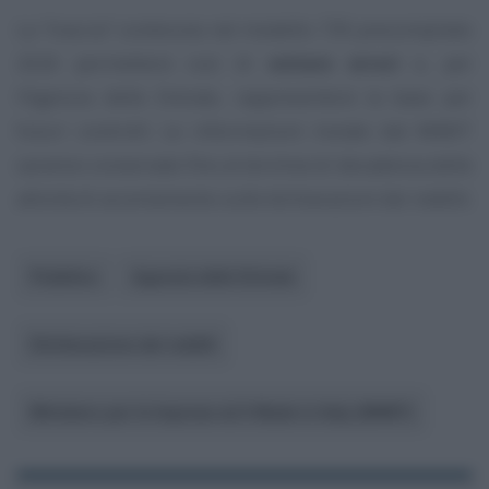
La “traccia” contenuta nel modello 730 precompilato
2026 permetterà così di
evitare errori
e, per
l’Agenzia delle Entrate, rappresenterà la base per
futuri controlli. Le informazioni inviate dal MIMIT
saranno conservate fino al termine di decadenza delle
attività di accertamento sulle dichiarazioni dei redditi.
Pubblico
Agenzia delle Entrate
Dichiarazione dei redditi
Ministero per le Imprese ed il Made in Italy (MIMIT)