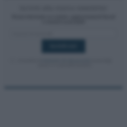
Iscriviti alla nostra newsletter
Resta informato su notizie, aggiornamenti fiscali
e moduli scaricabili!
Acconsento al
trattamento dei dati personali
ai sensi degli
articoli 13-14 del GDPR 2016/679.