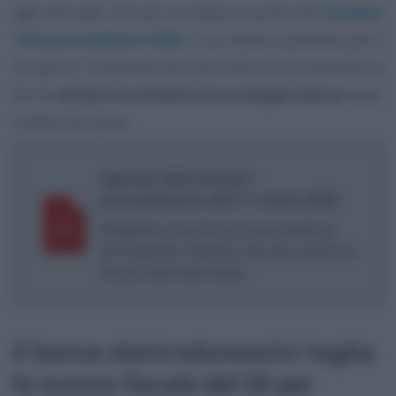
agli altri dati utili per la messa a punto del
modello
730 precompilato 2026
, il cui lancio è previsto per il
30 aprile. Un’attività che sarà utile esclusivamente ai
fini di
evitare la richiesta di un doppio bonus
sulle
medesime spese.
Agenzia delle Entrare -
provvedimento dell’11 marzo 2026
Modalità e termini di comunicazione
all’Anagrafe tributaria dei dati relativi al
bonus elettrodomestici
Il bonus elettrodomestici taglia
lo sconto fiscale del 50 per