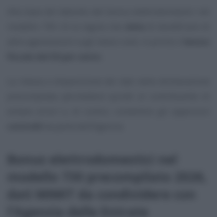
Alla base del debutto del bonus elettrodomestici nel
modello 730 c’è la regola che
vieta
di beneficiare di
altre agevolazioni sugli stessi costi, in primis il
bonus
fiscale del 50 per cento
.
La messa a disposizione dei dati nella dichiarazione
precompilata permetterà quindi al contribuente di
evitare errori e, di contro, consentire gli opportuni
controlli
da parte dell’Agenzia.
Bonus elettrodomestici nel
modello 730 precompilato 2026,
dati MIMIT da condividere con
l’Agenzia delle Entrate