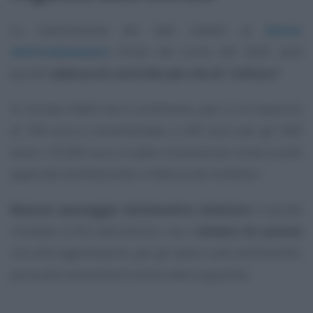
La trasmissione dei dati relativi al
bonus
elettrodomestici
fruito nel corso del 2025 avrà
quindi
valenza di controllo più che di “utilizzo”
.
Si ricorda infatti che il contributo, pari a un massimo
di 100 euro e incrementato a 200 euro per gli ISEE
entro i 25.000 euro, è stato riconosciuto come sconto
applicato direttamente in fattura dai venditori.
Nessun passaggio dichiarativo ulteriore
è quindi
richiesto ai fini dell’utilizzo, ma il
divieto di cumulo
con altre agevolazioni, per gli stessi costi ammissibili,
porta alla necessità di tenere alta la guardia.