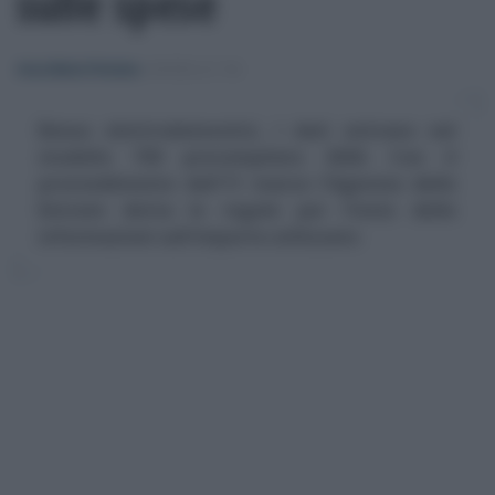
sulle spese
Anna Maria D’Andrea
-
MODELLO 730
Bonus elettrodomestici, i dati entrano nel
modello 730 precompilato 2026. Con il
provvedimento dell'11 marzo l'Agenzia delle
Entrate detta le regole per l'invio delle
informazioni sull'importo utilizzato