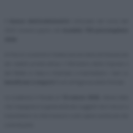
Il
bonus elettrodomestici
utilizzato nel corso del
2025 troverà spazio nel
modello 730 precompilato
2026
.
Al fine di consentire l’elaborazione della dichiarazione
dei redditi
pronta all’uso
, il Ministero delle Imprese e
del Made in Italy è chiamato a trasmettere i dati su
beneficiari e importi
fruiti all’Agenzia delle Entrate.
La scadenza è fissata al
16 marzo 2026
, stessa data
che impegnerà la generalità dei soggetti terzi tenuti a
trasmettere le informazioni sulle spese sostenute dai
contribuenti.