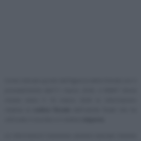
Come indicato quindi dall’Agenzia delle Entrate con il
provvedimento dell’11 marzo 2026, il MIMIT dovrà
inviare entro il 16 marzo 2026 le informazioni
relative al
codice fiscale
dell’utente finale che ha
utilizzato il voucher e il relativo
importo
.
Le informazioni trasmesse saranno lavorate insieme