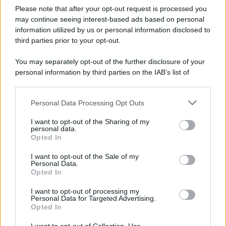
Please note that after your opt-out request is processed you
may continue seeing interest-based ads based on personal
information utilized by us or personal information disclosed to
Anna Maria D’Andrea
-
9 MAGGIO 2023
third parties prior to your opt-out.
MODELLO 730
Detrazione spese sportive
You may separately opt-out of the further disclosure of your
figli nel modello 730/2023:
personal information by third parties on the IAB’s list of
documenti e regole per lo
downstream participants.
sconto IRPEF
Personal Data Processing Opt Outs
This information may also be disclosed by us to third parties
on the IAB’s List of Downstream Participants that may further
Rosy D’Elia
-
MODELLO 730
I want to opt-out of the Sharing of my
11 MAGGIO 2023
disclose it to other third parties.
personal data.
Modello 730/2023
Opted In
Please note that this website/app uses one or more Google
precompilato e compilazione
services and may gather and store information including but
assistita del quadro E: le
I want to opt-out of the Sale of my
Personal Data.
not limited to your visit or usage behaviour. You may click to
istruzioni da seguire
Opted In
grant or deny consent to Google and its third-party tags to
use your data for below specified purposes in below Google
I want to opt-out of processing my
consent section.
Anna Maria D’Andrea
-
Personal Data for Targeted Advertising.
22 APRILE 2024
MODELLO 730
Opted In
Modello 730/2024 senza