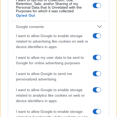
I want to opt-out of Collection, Use,
sostituto, come funziona il
Retention, Sale, and/or Sharing of my
rimborso IRPEF? Tempi e
Personal Data that Is Unrelated with the
Purposes for which it was collected.
novità
Opted Out
Google consents
I want to allow Google to enable storage
related to advertising like cookies on web or
device identifiers in apps.
Iscriviti alla nostra
NEWSLETTER
I want to allow my user data to be sent to
Google for online advertising purposes.
Resta informato su notizie, aggiornamenti fiscali
I want to allow Google to send me
e moduli scaricabili!
personalized advertising.
I want to allow Google to enable storage
related to analytics like cookies on web or
device identifiers in apps.
I want to allow Google to enable storage
Acconsento al
trattamento dei dati personali
ai sensi degli