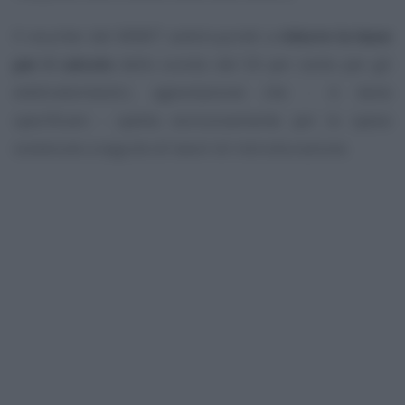
Il voucher del MIMIT andrà quindi a
ridurre la base
per il calcolo
dello sconto del 50 per cento per gli
elettrodomestici, agevolazione che - è bene
specificare - spetta esclusivamente per le spese
sostenute a seguito di lavori di ristrutturazione.