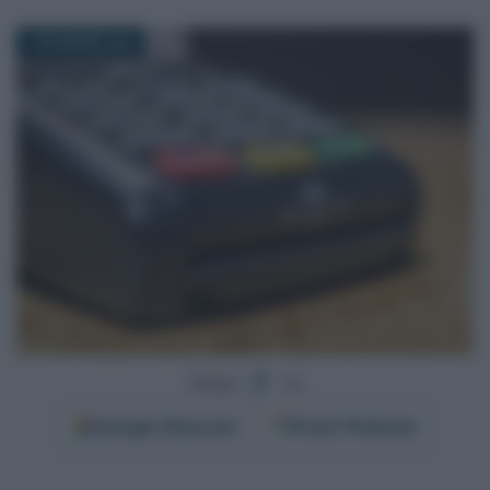
5 DICEMBRE 2020
Segui
su
Google
Discover
Fonti Preferite