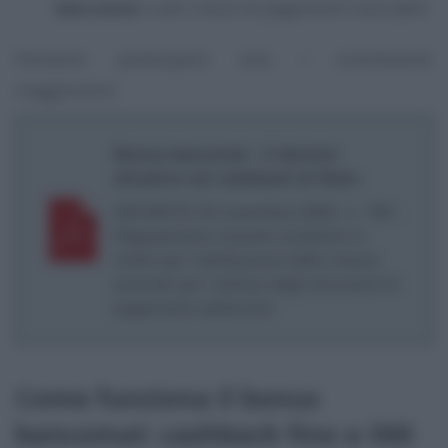
bancomat
o altri mezzi di pagamenti tracciabili.
Potranno parteciparvi solo i contribuenti
maggiorenni.
Bonus bancomat - il decreto
attuativo sul cashback di Stato
DECRETO 24 novembre 2020, n. 156 -
Regolamento recante condizioni e
criteri per l’attribuzione delle misure
premiali per l’utilizzo degli strumenti di
pagamento elettronici
Come funziona il bonus
bancomat: cashback fino a 300