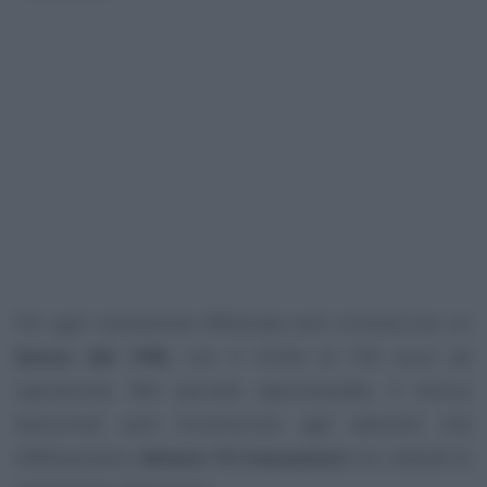
Per ogni transazione effettuata sarà riconosciuto un
bonus del 10%
, con il limite di 150 euro ad
operazione. Nel periodo sperimentale, il bonus
bancomat sarà riconosciuto agli aderenti che
effettueranno
almeno 10 transazioni
con metodi di