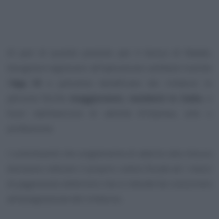
Al pari di quanto previsto per il bonus di Natale,
bisognerà registrarsi all’operazione cashback tramite
l’
App IO
e potranno beneficiare dei rimborsi le
persone fisiche
maggiorenni, residenti in Italia
, e
fuori dall’esercizio di attività d’impresa, arte o
professione.
I contribuenti che sceglieranno di aderire alla misura
dovranno indicare il proprio codice fiscale ed i mezzi
di pagamento elettronici che si intende far concorrere
all’assegnazione del rimborso.