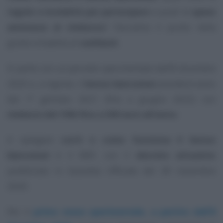
regole e modalità per partecipare
e quali le
spese
ammesse al rimborso
? Facciamo il punto nella
guida completa al
cashback
.
Si parte con un periodo sperimentale dall’8 dicembre
2020 e, a regime, il
bonus bancomat
prenderà avvio
dal 1° gennaio 2021 (fino a giugno 2022) con
rimborsi del 10% fino a 300 euro all’anno
.
A spiegare
cos’è e come funziona il bonus
bancomat
è il MEF, con il
decreto attuativo
pubblicato in Gazzetta Ufficiale del 28 novembre
2020.
Per il
primo mese sperimentale, a partire dall’8