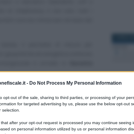
atori e lavoratrici dipendenti, colf e
to di cittadinanza, e non solo, tutti i
ibili sono da rintracciare nel testo del
8 APRILE 2
riprese, il pacchetto di misure per
crisi geopolitiche ed energetica contenuto
 emergenziale è arrivato in
Gazzetta
nefiscale.it -
Do Not Process My Personal Information
ssegno, indirizzato in principio a una
27 SETTEM
cittadine, si è esteso via via a
una platea
to opt-out of the sale, sharing to third parties, or processing of your per
formation for targeted advertising by us, please use the below opt-out s
 selection.
enenza, sono state poi definite diverse
 that after your opt-out request is processed you may continue seeing i
ased on personal information utilized by us or personal information dis
quisiti da rispettare.