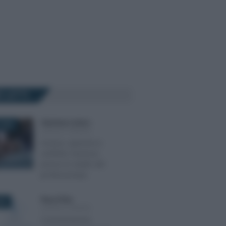
Ù LETTI
Gianfranco Antico
-
2025
LEGGI E PRASSI
Accessi, ispezioni e
verifiche: l’accesso
presso lo studio del
professionista
Rosy D’Elia
-
022
LEGGI E PRASSI
Comunicazione