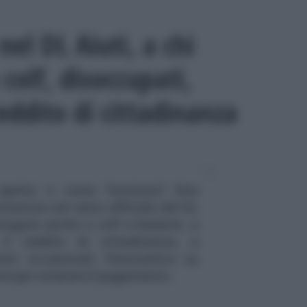
el DL Aiuti, a chi
colf, disoccupati,
reddito di cittadinanza
spetta e come funziona? Una
tenute nel testo ufficiale del DL
erogato anche a colf e badanti, a
il reddito di cittadinanza, a
tori occasionali. Panoramica su
ire per ottenere il pagamento.