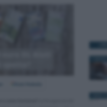
I PI
11 MAGGIO 
er
Fonti Preferite
2 MARZO 2
ta e come funziona?
Sull’erogazione del