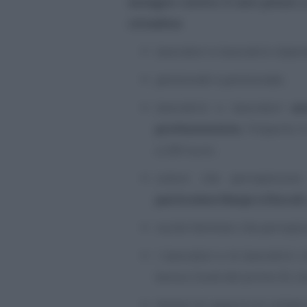
assegno contro il caro prezzi
p
cittadine
:
lavoratori e lavoratrici dipen
pensionati e pensionate;
lavoratrici e lavoratori
au
professioniste
, l’importo i
a 200 euro;
coloro che percepiscon
particolare Naspi e Discol
nuclei familiari che percepi
i lavoratori e le lavoratrici
bonus Covid del primo DL So
titolari di rapporti di colla