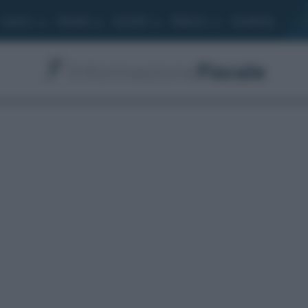
Lavoro
Moduli
Società
Bilancio
Academy