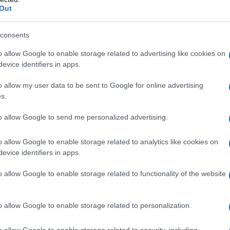
o con la pensione di luglio
Out
iona per disoccupati e percettori del
consents
o allow Google to enable storage related to advertising like cookies on
evice identifiers in apps.
 presentare domanda?
o allow my user data to be sent to Google for online advertising
 autonomi e professionisti? Importi
s.
to allow Google to send me personalized advertising.
L Aiuti, a chi
o allow Google to enable storage related to analytics like cookies on
evice identifiers in apps.
 e badanti,
ito di cittadinanza e
o allow Google to enable storage related to functionality of the website
o allow Google to enable storage related to personalization.
s 200 euro
previsto nel
DL Aiuti
, il
o allow Google to enable storage related to security, including