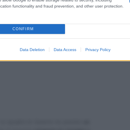
fendere il potere d’acquisto delle famiglie,
cation functionality and fraud prevention, and other user protection.
la capacità produttiva delle imprese”
, è
to pubblicato in Gazzetta Ufficiale il 17
CONFIRM
Data Deletion
Data Access
Privacy Policy
, la squadra di Governo ha previsto
un