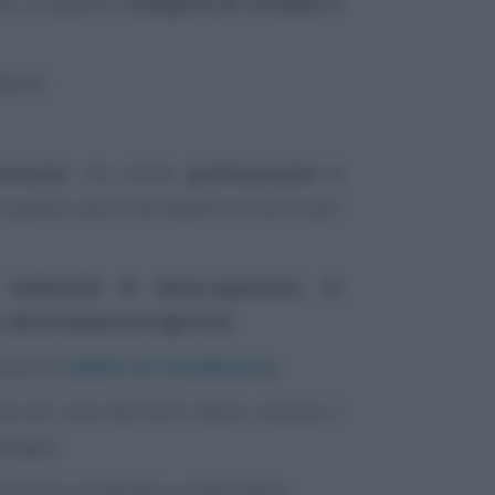
er le seguenti
categorie di cittadini e
denti;
tonomi
, ma anche
professionisti e
n questo caso è da stabilire e non è pari
o
indennità di disoccupazione, in
l, disoccupazione agricola
;
scono il
reddito di cittadinanza
;
 che nel corso del 2021 hanno ricevuto il
stegni;
borazione coordinata e continuativa;