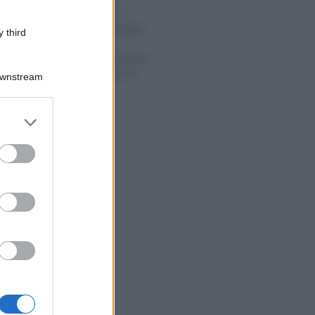
Alessio Mauro
-
E 2025
LEGGI E PRASSI
Riduzione contributi
 third
per l’edilizia:
confermato il valore
dell’esonero per il
Downstream
2025
er and store
to grant or
ed purposes