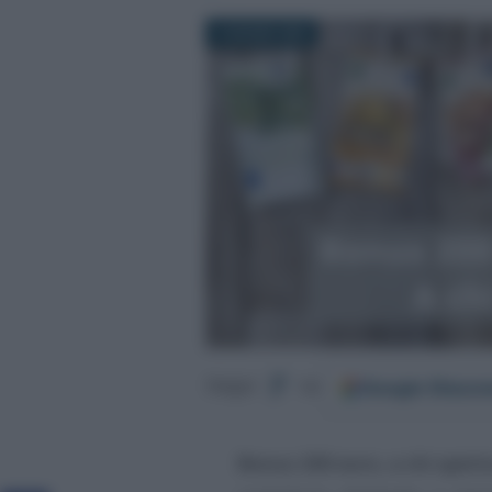
4 GIUGNO 2022
Google
Discov
Segui
su
Bonus 200 euro, a chi spet