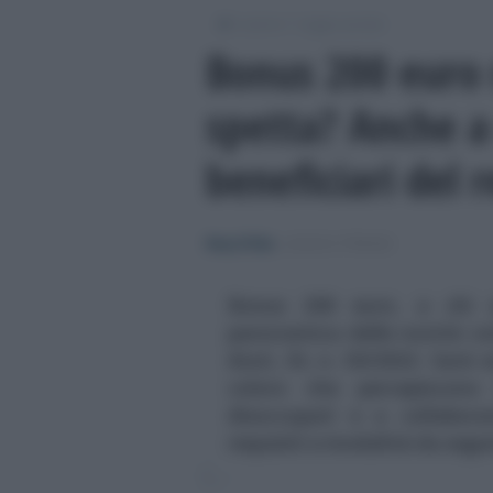
/
/
Lavoro
Leggi e prassi
Bonus 200 euro n
spetta? Anche a 
beneficiari del 
Rosy D’Elia
-
LEGGI E PRASSI
Bonus 200 euro, a chi 
panoramica delle novità con
Aiuti, DL n. 50/2022. Sarà 
coloro che percepiscono 
disoccupati e a collabora
requisiti e modalità da segu