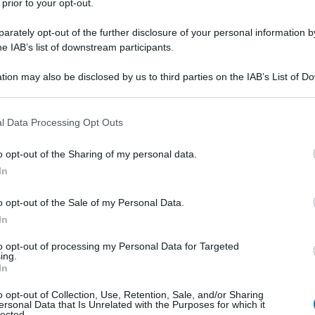
 prior to your opt-out.
25 OTTOBR
euro annui
è fondamentale per l’accesso
rately opt-out of the further disclosure of your personal information by
he IAB’s list of downstream participants.
 prevista per far fronte al caro prezzi ha i
con un perimetro di estensione che va
tion may also be disclosed by us to third parties on the IAB’s List of 
trodotti all’inizio della pandemia.
 that may further disclose it to other third parties.
 that this website/app uses one or more Google services and may gath
l Data Processing Opt Outs
including but not limited to your visit or usage behaviour. You may click 
L Aiuti, a chi
 to Google and its third-party tags to use your data for below specifi
o opt-out of the Sharing of my personal data.
, disoccupati,
ogle consent section.
In
ito di cittadinanza
o opt-out of the Sale of my Personal Data.
In
iuti, a chi spetta? Anche a colf,
l reddito di cittadinanza
to opt-out of processing my Personal Data for Targeted
ing.
In
ta paga di luglio per i lavoratori
o opt-out of Collection, Use, Retention, Sale, and/or Sharing
ersonal Data that Is Unrelated with the Purposes for which it
lected.