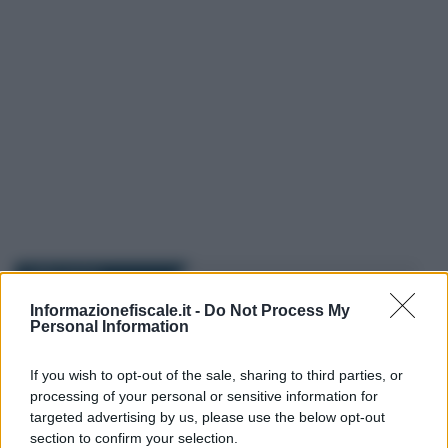
I PIÙ LETTI
Informazionefiscale.it -
Do Not Process My
Personal Information
Marcello Maiorino
-
IMPOSTE
10 APRILE 2023
Cessione immobili abitativi:
l’imponibilità delle
If you wish to opt-out of the sale, sharing to third parties, or
plusvalenze
processing of your personal or sensitive information for
targeted advertising by us, please use the below opt-out
section to confirm your selection.