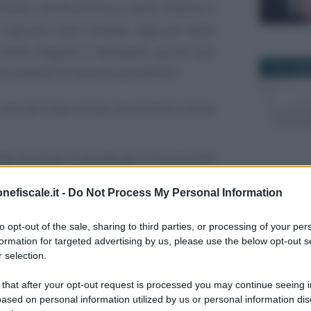
nistero dell’Economia e delle Finanze e
i Agenzia delle Entrate, Agenzia delle
a delle Dogane e Monopoli, giusto per
19 NOVEMB
 contratti di servizio pluriennali.
non del tutto risolta, ha coinvolto anche
ndo bloccato il portale per il tramite del
ocumentali dei contenziosi telematici;
nefiscale.it -
Do Not Process My Personal Information
16 NOVEMB
operative occorse a diversi medici circa il
to opt-out of the sale, sharing to third parties, or processing of your per
ivi alle ricette ed i Green Pass, questa ha
formation for targeted advertising by us, please use the below opt-out s
timenti Finanze e Tesoro del MEF e la
 selection.
tato, creando così potenziali criticità
 that after your opt-out request is processed you may continue seeing i
2 MARZO 2
 il Documento di Economia e Finanza in
ased on personal information utilized by us or personal information dis