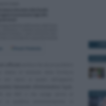
I PI
er
Fonti Preferite
28 AGOSTO
i ufficiali
sembra che alcuni problemi
no sbalzo di tensione della fornitura
o seri danni ai quadri dell’apparto
ocietà Generale d’Informatica S.p.A.
,
0% dal MEF e che svolge servizi di
14 LUGLIO 
er la pubblica amministrazione, in