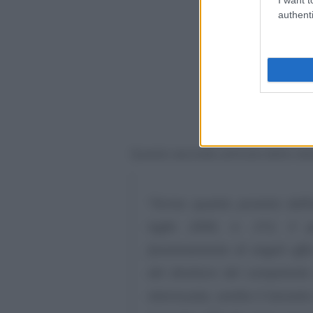
authenti
Questo secondo articolo dello stess
“
Fermo quanto previsto dall’
luglio 2000, n. 212, il 
funzionamento di singoli uffi
del direttore del competente u
interessata, sentito il Garante