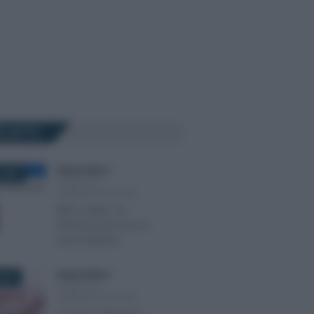
Ù LETTI
Alessio Mauro
-
 2025
PUBBLICA
AMMINISTRAZIONE
INPS e INAIL: ok
all’assunzione di 514
nuovi ispettori
Alessio Mauro
-
2025
PUBBLICA
AMMINISTRAZIONE