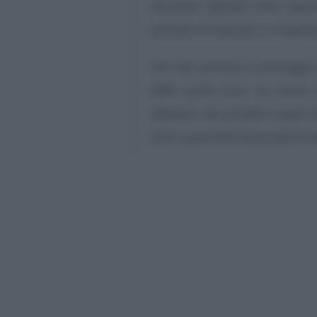
Gazzetta Ufficiale entro quar
periodo di mancato o irregol
Ove tale periodo si protragga o
dalla quale esso ha avuto i
adottato dai predetti organi d
entro quarantacinque giorni 