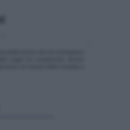
ei
ONE
ercoledì scorso che ha interessato
ella Sogei ha comportato diversi
ibutaria. Un esame della vicenda a