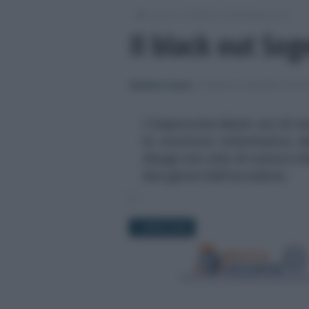
/
/
Lavoro
Pubblica Amministrazione
Il black out Sog
Salvatore Cuomo
-
PUBBLICA AMMINISTRAZI
L’improvviso black out di m
la struttura informatica d
disagi non solo di natura tr
due giorni dall’accaduto.
1 APRILE 2022