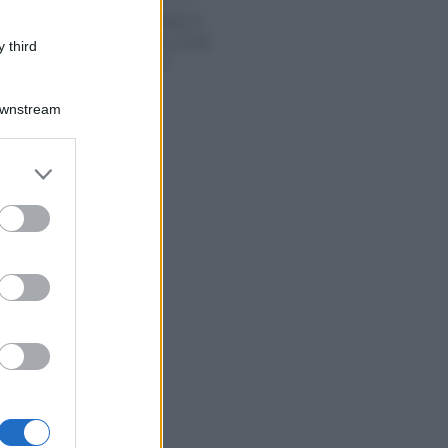
Concorsi pubblici in
arrivo: in palio 4.536
 third
posti nel 2021
Downstream
er and store
to grant or
ed purposes