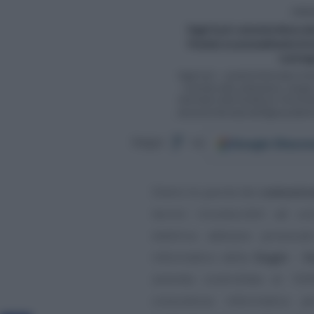
Google
Discov
Segui
su
Dietro le parole dei
comunicat
tecnici riconducibili ad u
elettrica abbiano provocat
informatico della
Sogei - S
azienda controllata al 10
consulenza informatica p