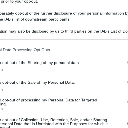
.
 prior to your opt-out.
rately opt-out of the further disclosure of your personal information by
arie dei contribuenti interessati dal
he IAB’s list of downstream participants.
ampa
pubblicato giovedì dalla Agenzia
tion may also be disclosed by us to third parties on the IAB’s List of 
il disservizio riportava anche:
 that may further disclose it to other third parties.
 that this website/app uses one or more Google services and may gath
l Data Processing Opt Outs
including but not limited to your visit or usage behaviour. You may click 
, l’Agenzia comunica che provvederà a
 to Google and its third-party tags to use your data for below specifi
o opt-out of the Sharing of my personal data.
rregolare funzionamento degli uffici
ogle consent section.
In
eto legge 21 giugno 1961, n. 498 non
alla riattivazione dei servizi e dei
o opt-out of the Sale of my Personal Data.
In
to opt-out of processing my Personal Data for Targeted
ing.
In
a che al momento non tutto è stato in
ura del richiamato DL 498/1961 che al suo
o opt-out of Collection, Use, Retention, Sale, and/or Sharing
ersonal Data that Is Unrelated with the Purposes for which it
lected.