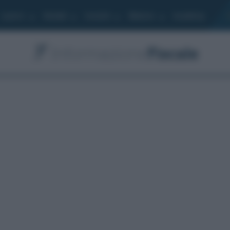
Lavoro
Moduli
Società
Bilancio
Academy