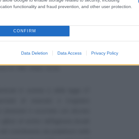
cation functionality and fraud prevention, and other user protection.
CONFIRM
Data Deletion
Data Access
Privacy Policy
o DL 498, infatti, recita:
articolo 9, comma 2, della legge 27
periodo di mancato o irregolare
ci finanziari è accertato con decreto
fficio di vertice dell’agenzia fiscale
 del contribuente, da pubblicare nella