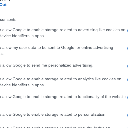
Out
i finanziari non siano in grado di
consents
a di eventi di carattere eccezionale,
o allow Google to enable storage related to advertising like cookies on
evice identifiers in apps.
ni organizzative dell’amministrazione
o allow my user data to be sent to Google for online advertising
rizione e di decadenza nonché quelli di
s.
e di formalità previsti dalle norme
to allow Google to send me personalized advertising.
tasse a favore dell’erario, scadenti
to o irregolare funzionamento, sono
o allow Google to enable storage related to analytics like cookies on
evice identifiers in apps.
no successivo alla data in cui viene
ale il decreto di cui all’articolo 3
”
o allow Google to enable storage related to functionality of the website
o allow Google to enable storage related to personalization.
o allow Google to enable storage related to security, including