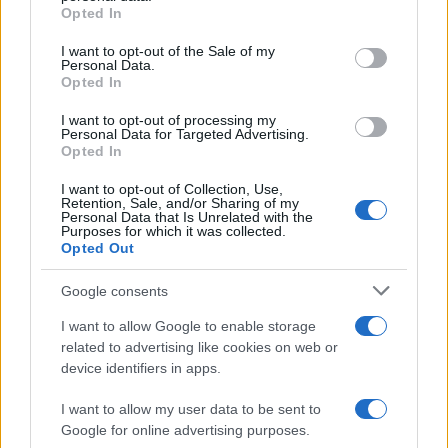
Opted In
ADEMPIMENTI
Please note that this website/app uses one or more Google
Cos’è un condono fiscale?
services and may gather and store information including but
I want to opt-out of the Sale of my
Personal Data.
not limited to your visit or usage behaviour. You may click to
Opted In
grant or deny consent to Google and its third-party tags to
use your data for below specified purposes in below Google
Anna Maria D’Andrea
-
8 AGOSTO 2025
I want to opt-out of processing my
consent section.
DICHIARAZIONI E
Personal Data for Targeted Advertising.
ADEMPIMENTI
Opted In
Superbonus 2025, nuovo
I want to opt-out of Collection, Use,
modello per la cessione del
Retention, Sale, and/or Sharing of my
credito. Le istruzioni delle
Personal Data that Is Unrelated with the
Purposes for which it was collected.
Entrate
Opted Out
Google consents
I want to allow Google to enable storage
related to advertising like cookies on web or
device identifiers in apps.
Iscriviti alla nostra
NEWSLETTER
I want to allow my user data to be sent to
Google for online advertising purposes.