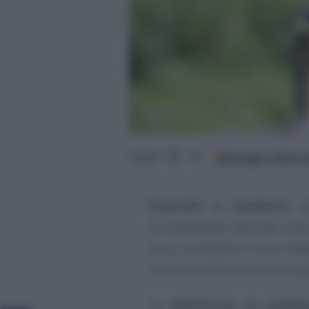
Google
Discov
Segui
su
Domicilio e residenza
sp
erroneamente utilizzati com
Anzi, al contrario, c’è un im
in alcune situazioni assume gr
La
definizione di reside