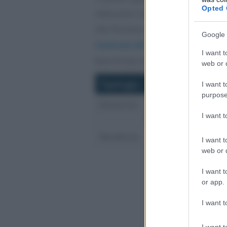
Opted 
intercorre tra domicilio e resid
che fornisce una definizione gen
Google 
l’articolo 43
del testo quello nel 
I want t
discrimine tra i due.
web or d
Tipologia
Definizione ex art.
I want t
purpose
Domicilio
luogo in cui essa [la
principale dei suoi a
I want 
Residenza
luogo in cui la pers
I want t
web or d
I want t
or app.
I want t
I want t