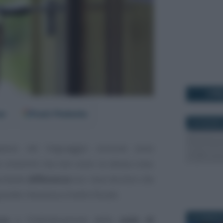
I PI
er
Fonti Preferite
22 GIUGNO 
esso nel linguaggio comune sono
e sinonimi ma non sono la stessa cosa.
portante
differenza
tra i due termini che
ande rilevanza a livello fiscale.
nza
e l’individuazione della
sede di
22 GENNAIO