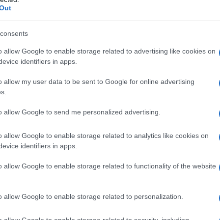
Out
enza è fare riferimento al
Codice Civile
erale dei due termini. Nello specifico è
consents
quale è possibile rintracciare un preciso
o allow Google to enable storage related to advertising like cookies on
evice identifiers in apps.
 43 del Codice Civile
o allow my user data to be sent to Google for online advertising
s.
 persona] ha stabilito la sede
ffari e interessi
to allow Google to send me personalized advertising.
ona ha la dimora abituale
o allow Google to enable storage related to analytics like cookies on
evice identifiers in apps.
o allow Google to enable storage related to functionality of the website
o allow Google to enable storage related to personalization.
o allow Google to enable storage related to security, including