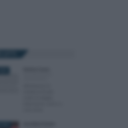
Ù LETTI
Salvatore Cuomo
-
2024
DICHIARAZIONI E
ADEMPIMENTI
Attestazione di
residenza fiscale
contro le doppie
imposizioni: cos’è e a
cosa serve
Anna Maria D’Andrea
-
 2026