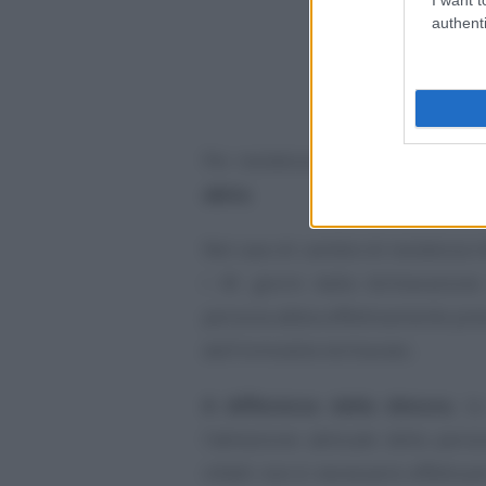
authenti
Per residenza si intende quindi 
abita
.
Nel caso di cambio di residenza in
i 45 giorni dalla dichiarazione
persona abbia effettivamente pres
dell’immobile dichiarato.
A differenza della dimora
, la
l’abitazione abituale della pers
infatti non è necessario effettua