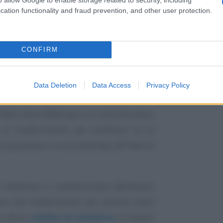
cation functionality and fraud prevention, and other user protection.
CONFIRM
il luogo
dove ci si stabilisce e dove si
Data Deletion
Data Access
Privacy Policy
fatti viene effettuato un controllo entro
 di trasferimento per verificare se la
o possesso e si sia sistemato all’interno
 residenza è caratterizzata dall’essere
ona. Per trasferimenti per periodi brevi
re alcun
cambio di residenza
. In questi