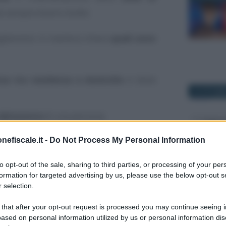
a sempre diversi dubbi.
egheremo in maniera chiara
quali sono
nza tra residenza e domicilio
è bene
27 OTTOBR
abitazione
di una persona;
 luogo dove si svolge la propria
attività
nefiscale.it -
Do Not Process My Personal Information
to opt-out of the sale, sharing to third parties, or processing of your per
formation for targeted advertising by us, please use the below opt-out s
ario è un concetto inerente al
diritto
14 GENNAIO
 selection.
he coincide con il comune di residenza
 that after your opt-out request is processed you may continue seeing i
ased on personal information utilized by us or personal information dis