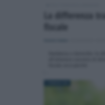
/
/
Fisco
Dichiarazioni e adempimenti
La differenza tr
fiscale
Domenico Catalano
-
DICHIARAZIONI E ADEM
Residenza e domicilio: la dif
all'ulteriore concetto di di
fiscale, ecco perché
1 FEBBRAIO 2025