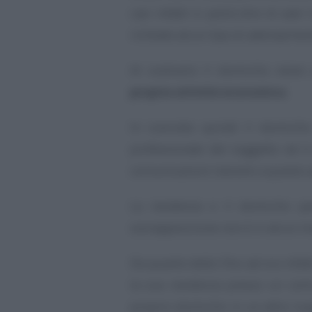
casi infatti si potrà dire di aver
richiede alcun tipo di adempimen
Al contrario il domicilio vien
propria attività economica
.
In concreto quindi il domicilio 
professionale del soggetto ed è
comunicazioni inerenti a questo a
La residenza e il domicilio 
sovrapposizione non è in alcun m
Da quanto detto fino ad ora infat
la sua residenza presso un certo
proprio domicilio in un altro lu