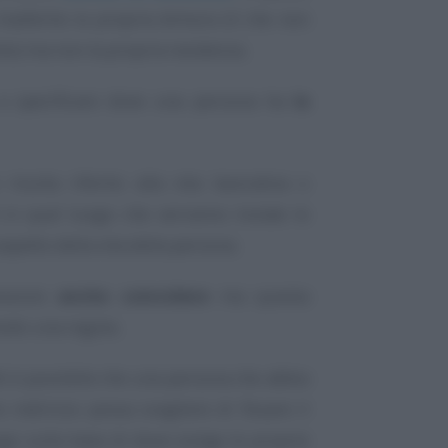
 trasferito la propria dimora (il che non
to) ma non la propria residenza.
e a specificare dove una persona ha
la
risulta riferito alla vita lavorativa o
 in quel luogo che verranno inviate le
spetto della vita della persona.
possono
anche coincidere
ma questa
odo una regola.
ti è possibile che una persona che abbia
 indirizzo possa scegliere di fissare il
ogo sulla base di dove svolge le proprie