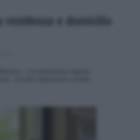
a residenza e domicilio
PIMENTI
ferenza - e la distinzione rispetto
mora - è molto importante a livello