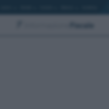
Lavoro
Moduli
Società
Bilancio
Academy