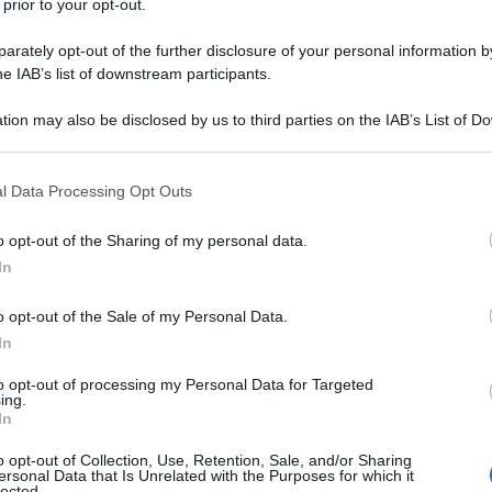
 prior to your opt-out.
ta in dottrina ed in giurisprudenza
rasferimento all’estero, basti pensare ad
rately opt-out of the further disclosure of your personal information by
he IAB’s list of downstream participants.
 di Cassazione nella quale viene emanato
11 OTTOBR
la sola iscrizione all’anagrafe degli
tion may also be disclosed by us to third parties on the IAB’s List of 
 that may further disclose it to other third parties.
on è sufficiente per dimostrare la non
 that this website/app uses one or more Google services and may gath
l Data Processing Opt Outs
including but not limited to your visit or usage behaviour. You may click 
 to Google and its third-party tags to use your data for below specifi
o opt-out of the Sharing of my personal data.
e brevemente quali sono
le principali
ogle consent section.
In
idenza e domicilio fiscale e come
si
o opt-out of the Sale of my Personal Data.
In
 tra residenza e
to opt-out of processing my Personal Data for Targeted
ing.
In
o opt-out of Collection, Use, Retention, Sale, and/or Sharing
ersonal Data that Is Unrelated with the Purposes for which it
omprendere quale sia la differenza che
lected.