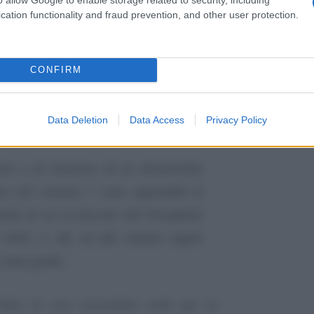
11 febbraio 2005, n. 68, o mediante
cation functionality and fraud prevention, and other user protection.
 individuate con le regole tecniche
71.
CONFIRM
to informatico per via telematica,
ma 1, equivale, salvo che la legge
Data Deletion
Data Access
Privacy Policy
tificazione per mezzo della posta.
ione e di ricezione di un documento
nsi del comma 1 sono opponibili ai
zioni di cui al decreto del Presidente
2005, n. 68, ed alle relative regole
 Linee guida.
atta di uno strumento utile per le