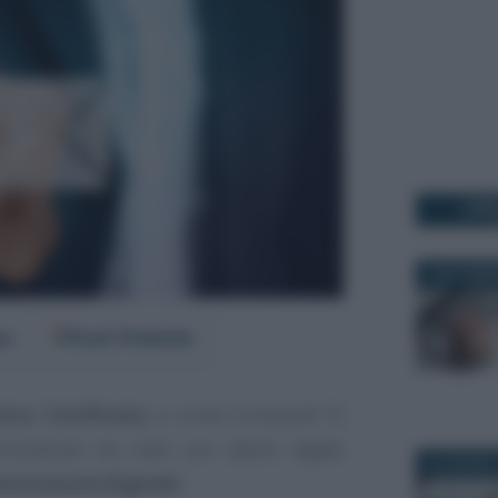
I PI
3 SETTEMB
er
Fonti Preferite
ica Certificata,
e come funziona? Si
nicazione via mail con valore legale
22 GIUGNO 
istrazione Digitale
.