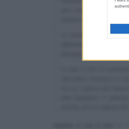
Presidente della Repubblica 
authenti
altre soluzioni tecnologiche
adottate ai sensi dell’articolo 
La trasmissione del documen
effettuata ai sensi del com
disponga diversamente, alla no
La data e l’ora di trasmiss
informatico trasmesso ai se
terzi se conformi alle disposi
della Repubblica 11 febbraio 
tecniche, ovvero conformi alle
Quando si usa la pec?
Si tr