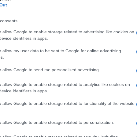
Out
consents
o allow Google to enable storage related to advertising like cookies on
evice identifiers in apps.
o allow my user data to be sent to Google for online advertising
s.
to allow Google to send me personalized advertising.
igitale
e, in particolare, l’
articolo 48
o allow Google to enable storage related to analytics like cookies on
e:
evice identifiers in apps.
o allow Google to enable storage related to functionality of the website
di comunicazioni che necessitano di
 una ricevuta di consegna avviene
o allow Google to enable storage related to personalization.
 certificata ai sensi del decreto del
o allow Google to enable storage related to security, including