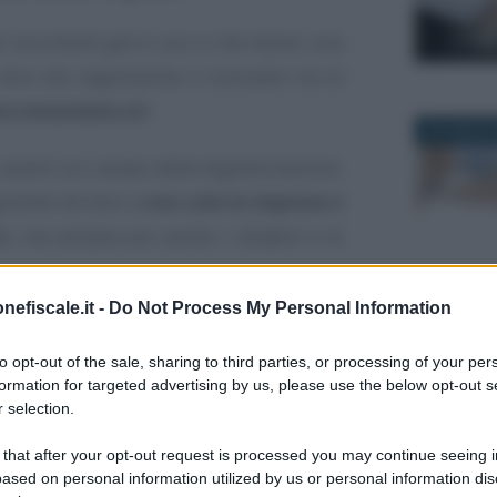
ri strumenti già in uso e che hanno una
ire che rappresenta il connubio tra la
accomandata a/r
.
24 LUGLIO 
 avanti sul campo della digitalizzazione,
agnando terreno e
non solo le imprese e
te, ma sempre più anche i cittadini e le
nefiscale.it -
Do Not Process My Personal Information
30 MARZO 2
EC attive in Italia
, secondo i dati
e
, AgID, aggiornati all’ultimo bimestre
to opt-out of the sale, sharing to third parties, or processing of your per
formation for targeted advertising by us, please use the below opt-out s
 selection.
 di posta certificata: di seguito le
 that after your opt-out request is processed you may continue seeing i
ased on personal information utilized by us or personal information dis
 PEC
.