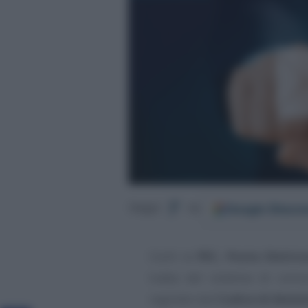
Google
Discov
Segui
su
Cos’è la
PEC, Posta Elettron
tratta del sistema di comu
regolato dal
Codice di Ammin