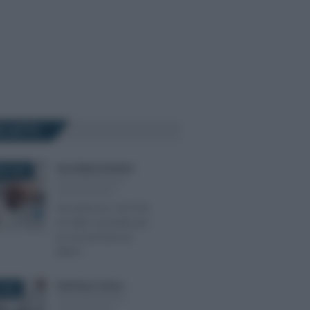
Ù LETTI
Anna Maria D’Andrea
-
RE 2022
DICHIARAZIONI E
ADEMPIMENTI
Sismabonus: che fine
ha fatto il portale per
la comunicazione
ENEA?
Gianfranco Antico
-
2023
DICHIARAZIONI E
ADEMPIMENTI