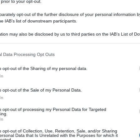
 prior to your opt-out.
11 OTTOBR
rately opt-out of the further disclosure of your personal information by
ca Certificata: che
he IAB’s list of downstream participants.
a
tion may also be disclosed by us to third parties on the IAB’s List of 
 that may further disclose it to other third parties.
comandata con ricevuta di ritorno, che
 that this website/app uses one or more Google services and may gath
l Data Processing Opt Outs
ne digitale
. Si tratta di una mail a tutti
including but not limited to your visit or usage behaviour. You may click 
 to Google and its third-party tags to use your data for below specifi
’invio e la ricezione
di un messaggio di
o opt-out of the Sharing of my personal data.
ogle consent section.
In
o opt-out of the Sale of my Personal Data.
tente una ricevuta che costituisce
prova
In
ne del messaggio e dell’eventuale
to opt-out of processing my Personal Data for Targeted
na precisa indicazione temporale, invia
ing.
In
a, consegna del messaggio.
o opt-out of Collection, Use, Retention, Sale, and/or Sharing
ersonal Data that Is Unrelated with the Purposes for which it
lected.