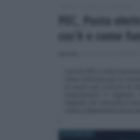
/
/
Fisco
Dichiarazioni e adempimenti
PEC, Posta elett
cos’è e come fu
Rosy D’Elia
-
DICHIARAZIONI E ADEMPIMENT
Cos'è la PEC e come funziona
viene utilizzata per le com
di avere una ricevuta di i
informazioni è regolato 
Digitale. Per attivarla è nec
avere a disposizione alcuni
26 OTTOBRE 2023