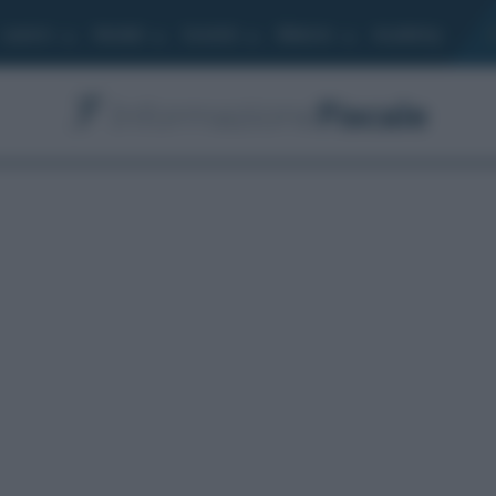
Lavoro
Moduli
Società
Bilancio
Academy