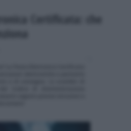
ronica Certificata: che
nziona
I
? La Posta Elettronica Certificata
unicazioni elettroniche e permette
nvio e di consegna. Lo scambio di
dal Codice di Amministrazione
essario seguire precise istruzioni e
 documenti