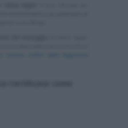
re
valore legale
. Si può utilizzare per
iche Amministrazioni, per partecipare ad
riali in via ufficiale.
esto del messaggio
ha valore legale,
ire lo stesso valore solo se c’è la firma
are numero 3/2014 della Ragioneria
ca Certificata: come