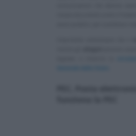
comunicazioni che devono ave
inviare documenti a enti e Pubbl
avvisi pubblici, per scambiarsi mate
Importante sottolineare che il
t
mentre gli
allegati
possono acquis
digitale, a chiarirlo la
circol
Generale dello Stato
.
PEC, Posta elettroni
funziona la PEC