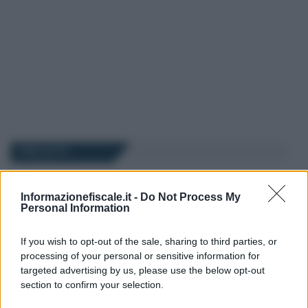
I PIÙ LETTI
Anna Maria D’Andrea
-
IMPOSTE
22 MAGGIO 2023
Informazionefiscale.it -
Do Not Process My
Controlli sui conti correnti,
Personal Information
come funziona
l’anonimometro: dall’AdE i
If you wish to opt-out of the sale, sharing to third parties, or
criteri per l’analisi del rischio
processing of your personal or sensitive information for
targeted advertising by us, please use the below opt-out
section to confirm your selection.
Anna Maria D’Andrea
-
IMPOSTE
9 MAGGIO 2025