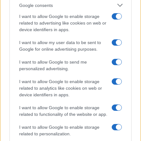
Google consents
I want to allow Google to enable storage
related to advertising like cookies on web or
device identifiers in apps.
Iscriviti alla nostra
NEWSLETTER
I want to allow my user data to be sent to
Google for online advertising purposes.
Resta informato su notizie, aggiornamenti fiscali
I want to allow Google to send me
e moduli scaricabili!
personalized advertising.
I want to allow Google to enable storage
related to analytics like cookies on web or
device identifiers in apps.
I want to allow Google to enable storage
Acconsento al
trattamento dei dati personali
ai sensi degli
related to functionality of the website or app.
articoli 13-14 del GDPR 2016/679.
I want to allow Google to enable storage
related to personalization.