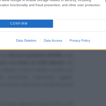
cation functionality and fraud prevention, and other user protection.
CONFIRM
era ha approvato una
proposta di legge
Data Deletion
Data Access
Privacy Policy
conto IMU a inizio dicembre 2025.
 una
riduzione graduale dell’IMU
sugli
uni con meno di 5.000 abitanti
alle
o almeno 5 anni in Italia), e quindi non
e pensionate. L’abitazione oggetto
el territorio dell’ultima residenza prima
e rendite catastali più basse, fino a 200