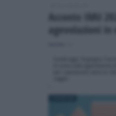
/
/
/
Fisco
Imposte
IMU
Acconto IMU 202
agevolazioni in
Rosy D’Elia
-
IMU
Scade oggi, 16 giugno, l'acc
in corso sulle agevolazioni da
per i pensionati resta la r
raggio
16 GIUGNO 2026