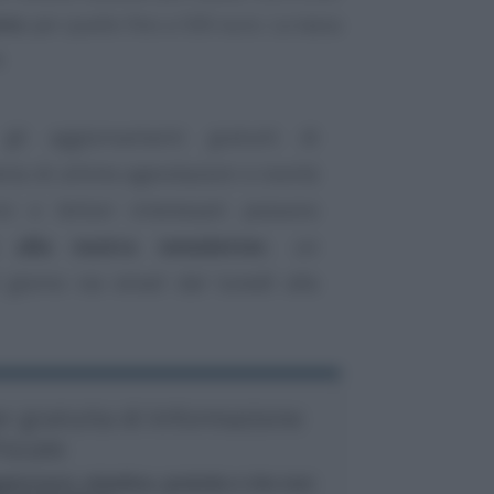
nto
per quelle fino a 500 euro. La tassa
.
gli aggiornamenti gratuiti di
ria di ultime agevolazioni e novità
rici e lettori interessati possono
e alla nostra newsletter
, un
giorno via email dal lunedì alla
ter gratuita di Informazione
iscale
iornarsi, obiettiva, gratuita e che non