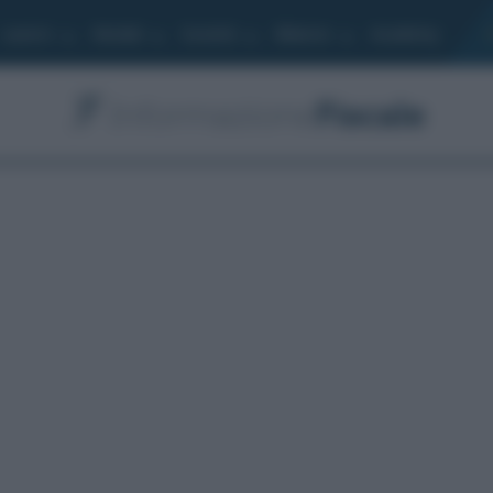
Lavoro
Moduli
Società
Bilancio
Academy