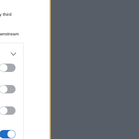
 third
Downstream
er and store
to grant or
ed purposes