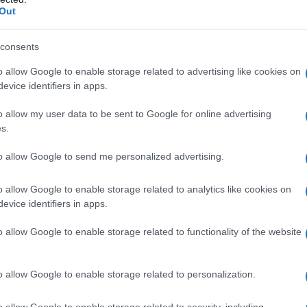
Out
consents
ticolo 1, comma 48, della Legge di
o allow Google to enable storage related to advertising like cookies on
 sostituire la
totale esenzione
prevista
evice identifiers in apps.
ste di modifica arrivate dall’UE.
o allow my user data to be sent to Google for online advertising
s.
 dal 2021, però, sembra convincere
a chiesto un
nuovo intervento
perché
to allow Google to send me personalized advertising.
na
platea troppo selezionata
e non
o allow Google to enable storage related to analytics like cookies on
olazione.
evice identifiers in apps.
o allow Google to enable storage related to functionality of the website
o allow Google to enable storage related to personalization.
o allow Google to enable storage related to security, including