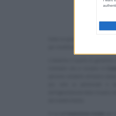
authenti
Sotto la spinta europea, la Cam
per modificare i contorni dello s
L’obiettivo è quello di garantire
immobili che si trovano in
Com
persone residenti all’estero (dop
più solo ai pensionati e all
dell’agevolazione deve trovarsi n
del trasferimento.
Si va dall’
esenzione totale
per l