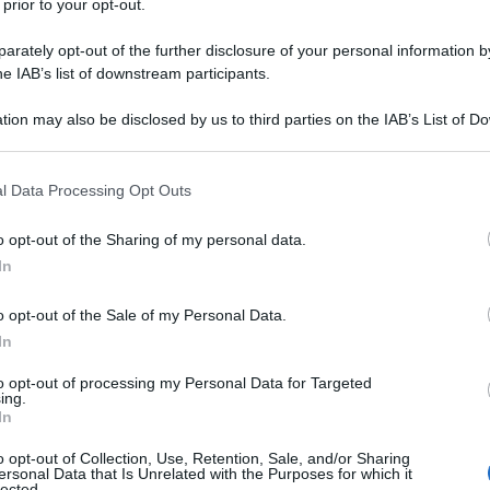
Scaricala GRATIS
 prior to your opt-out.
iscrivendoti alla
rately opt-out of the further disclosure of your personal information by
newsletter
he IAB’s list of downstream participants.
Academy: 25,00 €
tion may also be disclosed by us to third parties on the IAB’s List of 
 that may further disclose it to other third parties.
VEDI SU ACADEMY
 that this website/app uses one or more Google services and may gath
l Data Processing Opt Outs
including but not limited to your visit or usage behaviour. You may click 
 to Google and its third-party tags to use your data for below specifi
o opt-out of the Sharing of my personal data.
denza: nuove
ogle consent section.
In
iere per chi risiede
o opt-out of the Sale of my Personal Data.
In
to opt-out of processing my Personal Data for Targeted
necessità, di intervenire sulla normativa
ing.
In
razione della Commissione Europea
-
one del 50 per cento
riconosciuta ai
o opt-out of Collection, Use, Retention, Sale, and/or Sharing
ersonal Data that Is Unrelated with the Purposes for which it
he risiedono all’
estero
e rispettano
lected.