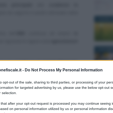
ione principale
alle
scadenze in
gole da seguire è quello delineato dalla
3 GIUGNO 2
va dell’
IMU
continua ad essere
in
he riguarda le regole sulle
agevolazioni
13 NOVEMB
rso per modificare gli
sconti d’imposta
ggi, però, nessuna novità ha tagliato il
nefiscale.it -
Do Not Process My Personal Information
le
.
to opt-out of the sale, sharing to third parties, or processing of your per
17 NOVEMB
formation for targeted advertising by us, please use the below opt-out s
Guida all'IMU 2026:
 selection.
regole, esenzioni e
 that after your opt-out request is processed you may continue seeing i
strategie di risparmio.
ased on personal information utilized by us or personal information dis