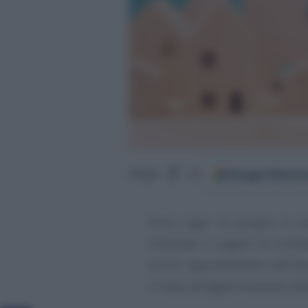
Google
Discov
Segui
su
Entro oggi, 16 giugno, è nec
chiamato a pagare la cosid
primo appuntamento dell’anno
in base all’aggiornamento del