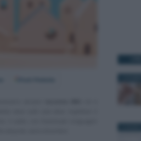
I PI
13 DICEMBR
er
Fonti Preferite
essario versare l’
acconto IMU
: chi è
detta
tassa sulla casa
deve rispettare il
. Il saldo, con l’eventuale conguaglio
15 GIUGNO 
le aliquote, sarà a dicembre.