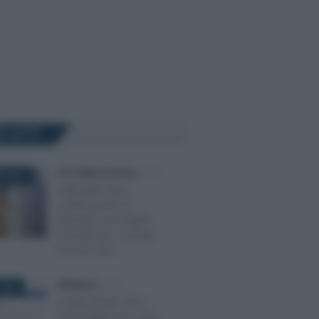
Ù LETTI
Anna Maria D’Andrea
-
IMU
E 2021
Saldo IMU 2021,
scadenza del 16
dicembre con regole
invariate per i coniugi
con più case
Redazione
-
IMU
2020
Codice tributo 3914
nel modello F24, cos’è