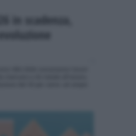
6 in scadenza,
 evoluzione
onto IMU 2026: nonostante i lavori
 riservare a chi risiede all'estero,
iduzione del 50 per cento ad ampio