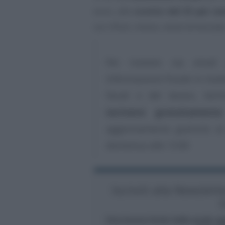
euro, allo
sconto del 33 per ce
sui rifiuti, invece, viene dimezzata
Per ricevere via email 
Informazione Fiscale in mate
fiscali e del lavoro, lett
iscriversi gratuitament
aggiornamento gratuito al 
domenica alle 13.00
Iscriviti alla Newslet
F
Una buona fonte dalla quale agg