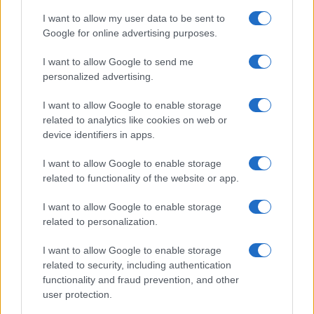
Iscriviti alla nostra
NEWSLETTER
I want to allow my user data to be sent to
Google for online advertising purposes.
Resta informato su notizie, aggiornamenti fiscali
I want to allow Google to send me
e moduli scaricabili!
personalized advertising.
I want to allow Google to enable storage
related to analytics like cookies on web or
device identifiers in apps.
I want to allow Google to enable storage
Acconsento al
trattamento dei dati personali
ai sensi degli
related to functionality of the website or app.
articoli 13-14 del GDPR 2016/679.
I want to allow Google to enable storage
related to personalization.
I want to allow Google to enable storage
Informazione Fiscale S.r.l. - P.I. / C.F.: 13886391005
related to security, including authentication
Testata giornalistica iscritta presso il Tribunale di Velletri al n°
functionality and fraud prevention, and other
14/2018
|
Iscrizione ROC n. 31534/2018
user protection.
Redazione e contatti
|
Informativa sulla Privacy