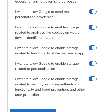
Google for online advertising purposes.
Resta informato su notizie, aggiornamenti fiscali
I want to allow Google to send me
e moduli scaricabili!
personalized advertising.
I want to allow Google to enable storage
related to analytics like cookies on web or
device identifiers in apps.
I want to allow Google to enable storage
Acconsento al
trattamento dei dati personali
ai sensi degli
related to functionality of the website or app.
articoli 13-14 del GDPR 2016/679.
I want to allow Google to enable storage
related to personalization.
I want to allow Google to enable storage
Informazione Fiscale S.r.l. - P.I. / C.F.: 13886391005
related to security, including authentication
Testata giornalistica iscritta presso il Tribunale di Velletri al n°
functionality and fraud prevention, and other
14/2018
|
Iscrizione ROC n. 31534/2018
user protection.
Redazione e contatti
|
Informativa sulla Privacy
Preferenze privacy
|
Whistleblowing
|
Codice Etico
|
Modello 231
|
ISO
9001:2015