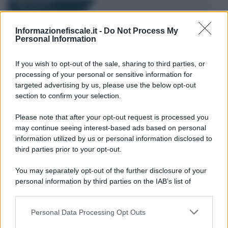
I PIÙ LETTI
Informazionefiscale.it -
Do Not Process My
Francesco Rodorigo
-
PENSIONI
15 NOVEMBRE 2023
Personal Information
Tredicesima pensionati 2023:
quando arriva? La data di
If you wish to opt-out of the sale, sharing to third parties, or
pagamento e le regole per il
processing of your personal or sensitive information for
calcolo
targeted advertising by us, please use the below opt-out
section to confirm your selection.
Alessio Mauro
-
PENSIONI
31 GENNAIO 2024
Please note that after your opt-out request is processed you
Pagamento pensioni
may continue seeing interest-based ads based on personal
febbraio 2024: data unica
information utilized by us or personal information disclosed to
per l’accredito INPS tramite
third parties prior to your opt-out.
Poste e banche
You may separately opt-out of the further disclosure of your
personal information by third parties on the IAB’s list of
Tommaso Gavi
-
PENSIONI
19 GENNAIO 2021
downstream participants.
Morte pensionato, INPS: il
recupero dei crediti
Personal Data Processing Opt Outs
This information may also be disclosed by us to third parties
pignoratizi è automatico
on the IAB’s List of Downstream Participants that may further