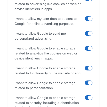
related to advertising like cookies on web or
device identifiers in apps.
Iscriviti alla nostra
NEWSLETTER
I want to allow my user data to be sent to
Google for online advertising purposes.
Resta informato su notizie, aggiornamenti fiscali
I want to allow Google to send me
e moduli scaricabili!
personalized advertising.
I want to allow Google to enable storage
related to analytics like cookies on web or
device identifiers in apps.
I want to allow Google to enable storage
Acconsento al
trattamento dei dati personali
ai sensi degli
related to functionality of the website or app.
articoli 13-14 del GDPR 2016/679.
I want to allow Google to enable storage
related to personalization.
I want to allow Google to enable storage
Informazione Fiscale S.r.l. - P.I. / C.F.: 13886391005
related to security, including authentication
Testata giornalistica iscritta presso il Tribunale di Velletri al n°