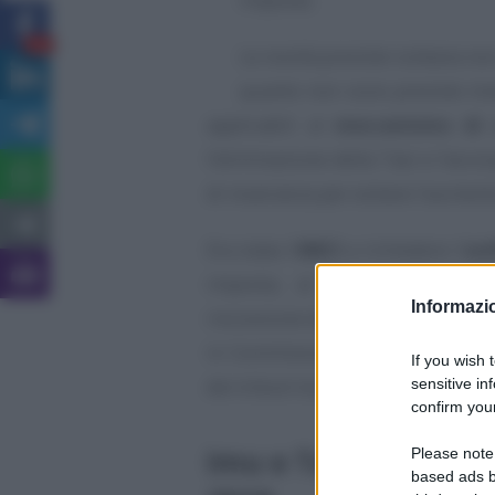
38
Le novità previste tuttavia no
quanto non sono previste mod
applicabili al
meccanismo di 
l’eliminazione della Tasi e l’ac
di invarianza per evitare l’aumen
Era stata l’
ANCI
a richiedere l’
uni
imposta, al fine di ottimizz
Informazio
riscossione da parte dei Comuni. 
in Commissione e poi in Aula, si
If you wish 
dei tributi locali.
sensitive in
confirm your
Imu e Tasi, novità i
Please note
based ads b