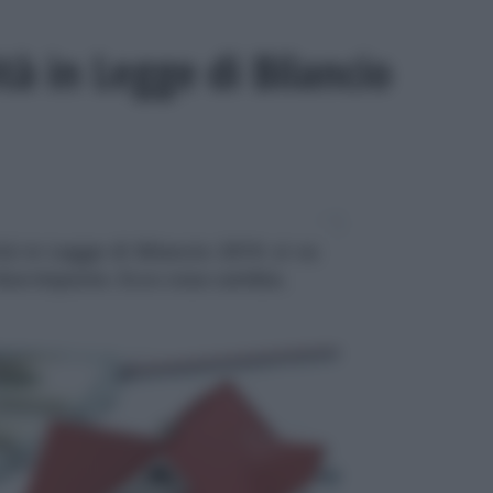
tà in Legge di Bilancio
à in Legge di Bilancio 2019: si va
due imposte. Ecco cosa cambia.