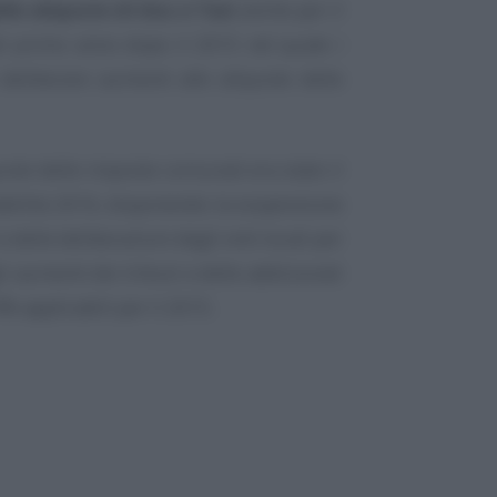
lle aliquote di Imu e Tasi
anche per il
el primo anno dopo il 2015 nel quale i
deliberare aumenti alle aliquote delle
quote delle imposte comunali era stato il
tabilità 2016, disponendo la sospensione
 e delle deliberazioni degli enti locali per
li aumenti dei tributi e delle addizionali
iffe applicabili per il 2015.