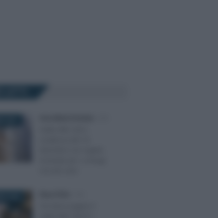
Ù LETTI
Anna Maria D’Andrea
-
IMU
E 2021
Saldo IMU 2021,
scadenza del 16
dicembre con regole
invariate per i coniugi
con più case
Rosy D’Elia
-
IMU
RE 2023
Chi deve pagare il
saldo IMU 2023? I