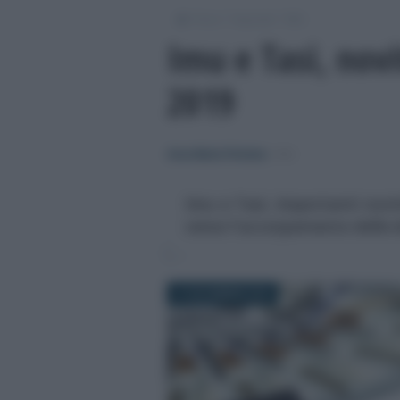
/
/
/
Fisco
Imposte
IMU
Imu e Tasi, novi
2019
Anna Maria D’Andrea
-
IMU
Imu e Tasi, importanti novit
verso l'accorpamento delle 
21 NOVEMBRE 2018