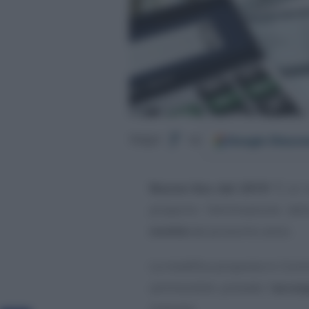
Google
Discov
Segui
su
Nuova Imu dal 2019
? È un
proporre l’eliminazione de
novità
dal prossimo anno.
La modifica proposta in Comm
ammissibile prevede l’
accor
imposta.