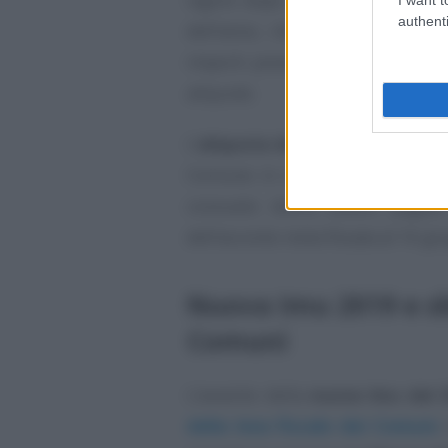
authenti
dell’anno, infatti, l’emendamen
importi previsti per il 2018, un
aliquote.
L’
aliquota della nuova Imu 201
Comune in vista del versamen
consueto dovrà essere pagato
dell’acconto resta fissata al 16 gi
Nuova Imu 2019 e sb
Comuni
L’avvento della
nuova Imu dal 
della leva fiscale dei Comuni
.