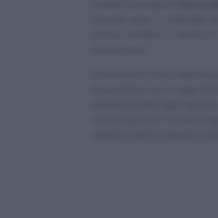
prevede la proroga del
blocco de
prossimo anno; si tratterebbe d
Comuni avrebbero la facoltà di 
imposte locali.
Ad introdurre il blocco delle ali
Governo Renzi, con la Legge di S
dell’efficacia delle leggi regionali
il 2016 e per il 2017 in merito ag
rispetto ai livelli di aliquote o tar