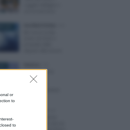
soggetti obbligati e i
casi di esenzione
Anna Maria D’Andrea
-
IMU
RE 2023
IMU senza novità
anche nel 2024: il
prospetto delle
aliquote slitta ancora
Redazione
-
IMU
018
IMU e TASI 2018:
esenzione e
agevolazioni
pensionati residenti
sonal or
all’estero
ection to
Tommaso Gavi
-
IMU
 2020
IMU: cancellazione
nterest-
della seconda rata nel
closed to
testo dei decreti Ristori