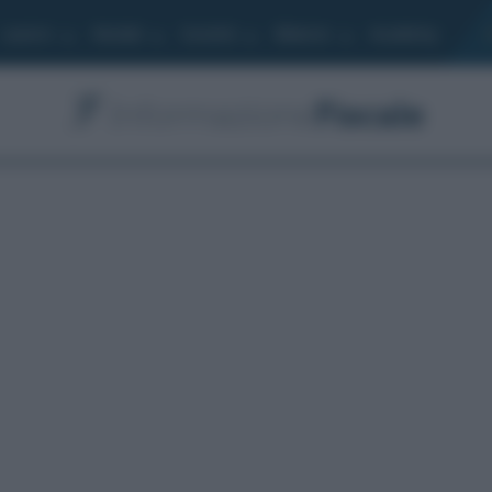
Lavoro
Moduli
Società
Bilancio
Academy