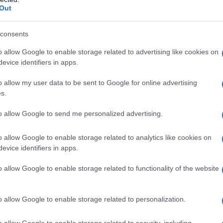
Out
consents
o allow Google to enable storage related to advertising like cookies on
evice identifiers in apps.
o allow my user data to be sent to Google for online advertising
s.
to allow Google to send me personalized advertising.
o allow Google to enable storage related to analytics like cookies on
evice identifiers in apps.
i invarianza
nella quale è disposto che
gnerà assicurare che gli importi saranno
o allow Google to enable storage related to functionality of the website
 attualmente
o allow Google to enable storage related to personalization.
one della Tasi dal 2019 entrerebbero in
di transizione
: per il primo semestre
o allow Google to enable storage related to security, including