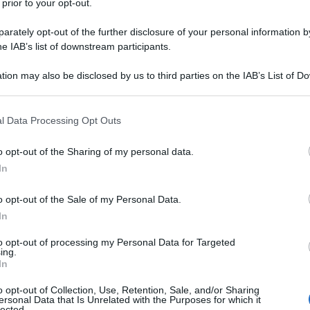
 prior to your opt-out.
rately opt-out of the further disclosure of your personal information by
ione della Legge di Bilancio 2019 per
he IAB’s list of downstream participants.
mu
e
Tasi
la richiesta dell’ANCI potrebbe
tion may also be disclosed by us to third parties on the IAB’s List of 
 that may further disclose it to other third parties.
 that this website/app uses one or more Google services and may gath
l’On. Gusmeroli della Lega prevede
l Data Processing Opt Outs
including but not limited to your visit or usage behaviour. You may click 
imposte
gestite dai Comuni, con
 to Google and its third-party tags to use your data for below specifi
o opt-out of the Sharing of my personal data.
ogle consent section.
nclusione del tributo all’interno della
In
o opt-out of the Sale of my Personal Data.
In
are la procedura di riscossione, evitando
rico dei cittadini. L’
aliquota massima
to opt-out of processing my Personal Data for Targeted
ing.
bbe fissata all’
11,4%
, pari allo 0,4%
In
lo 0,6%) sulla prima casa, lasciando
o opt-out of Collection, Use, Retention, Sale, and/or Sharing
ersonal Data that Is Unrelated with the Purposes for which it
ne principale.
lected.