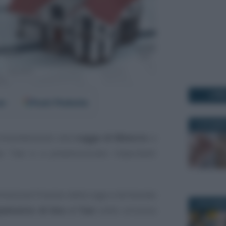
I PI
er
Fonti Preferite
13 DICEMBR
 emendamento alla
Legge di Bilancio
a
lla Tasi e a preannunciare importanti
issione Finanze dalla Lega e dichiarata
13 NOVEMB
pamento di Imu e Tasi
sotto un’unica