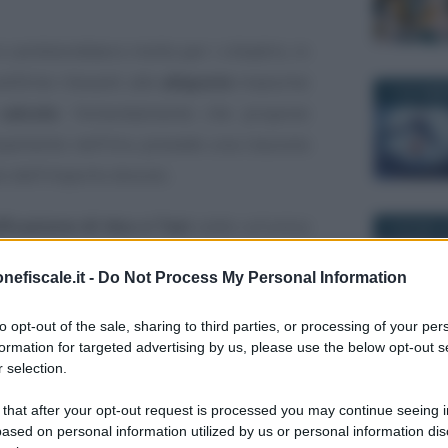
n cambierebbero molto per i cittadini, in
ifiche rilevanti alle
aliquote
massime
17 NOVEMB
calcolo
: l’emendamento che propone
corpamento nell’Imu prevede una clausola
to dell’importo dovuto.
ficazione di Imu e Tasi
sotto un’unica
9 GIUGNO 2
are e semplificare il meccanismo di
nefiscale.it -
Do Not Process My Personal Information
La novità, che dovrà essere votata prima
 aggiunge allo “sblocco” delle aliquote
to opt-out of the sale, sharing to third parties, or processing of your per
formation for targeted advertising by us, please use the below opt-out s
 selection.
1 DICEMBRE
n Legge di Bilancio
 that after your opt-out request is processed you may continue seeing i
ased on personal information utilized by us or personal information dis