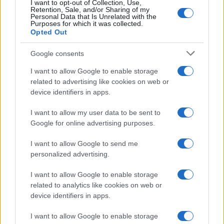
IMU 2025: tutte le novità
I want to opt-out of Collection, Use,
Retention, Sale, and/or Sharing of my
Personal Data that Is Unrelated with the
Purposes for which it was collected.
Opted Out
Google consents
I want to allow Google to enable storage
related to advertising like cookies on web or
device identifiers in apps.
Iscriviti alla nostra
NEWSLETTER
I want to allow my user data to be sent to
Google for online advertising purposes.
Resta informato su notizie, aggiornamenti fiscali
I want to allow Google to send me
e moduli scaricabili!
personalized advertising.
I want to allow Google to enable storage
related to analytics like cookies on web or
device identifiers in apps.
I want to allow Google to enable storage
Acconsento al
trattamento dei dati personali
ai sensi degli