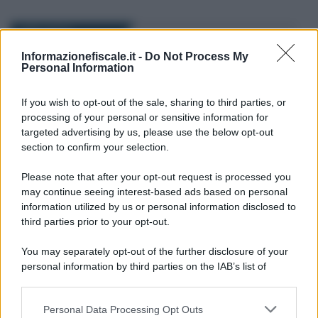
I PIÙ LETTI
Informazionefiscale.it -
Do Not Process My
Personal Information
Anna Maria D’Andrea
-
IMU
28 MAGGIO 2026
IMU 2026, vecchie aliquote
per l’acconto di giugno. A
If you wish to opt-out of the sale, sharing to third parties, or
fine anno i calcoli aggiornati
processing of your personal or sensitive information for
targeted advertising by us, please use the below opt-out
section to confirm your selection.
Anna Maria D’Andrea
-
IMU
31 MAGGIO 2023
Please note that after your opt-out request is processed you
Dichiarazione IMU 2023:
may continue seeing interest-based ads based on personal
doppia scadenza il 30
information utilized by us or personal information disclosed to
giugno. Chi deve presentarla
third parties prior to your opt-out.
You may separately opt-out of the further disclosure of your
Anna Maria D’Andrea
-
IMU
17 OTTOBRE 2022
personal information by third parties on the IAB’s list of
Rimborso IMU per i coniugi,
downstream participants.
come richiedere la
restituzione delle somme
Personal Data Processing Opt Outs
This information may also be disclosed by us to third parties