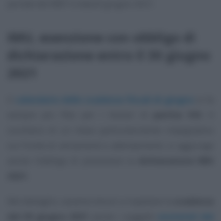
portale del MEF in data 8 giugno 2021.
IMU, esenzione con obbligo di
dichiarazione entro il 30 giugno
2021
Il
calendario delle scadenze fiscali di giugno
si fa
sempre più fitto per i titolari di
partita IVA
. A
corollario di un mese particolarmente impegnativo
sul fronte di versamenti e adempimenti, si aggiunge
anche l’obbligo di presentare la
dichiarazione IMU
2021
.
Nel dettaglio, saranno tenuti a rispettare la
scadenza
del 30 giugno 2021
anche i soggetti
esonerati dal