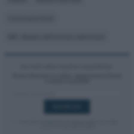
Comunicazioni fiscali
MEF - Ministero dell’Economia e delle Finanze
Iscriviti alla nostra newsletter
Resta informato su notizie, aggiornamenti fiscali
e moduli scaricabili!
Acconsento al
trattamento dei dati personali
ai sensi degli
articoli 13-14 del GDPR 2016/679.