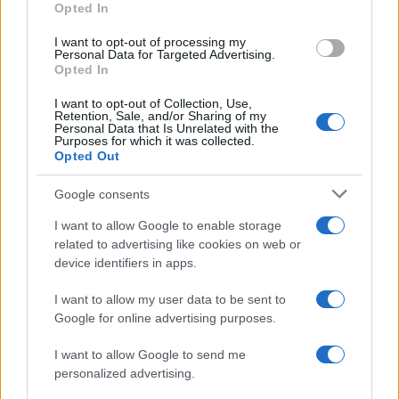
obbligati ed esenzioni
Opted In
grant or deny consent to Google and its third-party tags to
use your data for below specified purposes in below Google
I want to opt-out of processing my
consent section.
Personal Data for Targeted Advertising.
Opted In
Anna Maria D’Andrea
-
IMU
31 MAGGIO 2023
Dichiarazione IMU 2023:
I want to opt-out of Collection, Use,
Retention, Sale, and/or Sharing of my
doppia scadenza il 30
Personal Data that Is Unrelated with the
giugno. Chi deve presentarla
Purposes for which it was collected.
Opted Out
Google consents
I want to allow Google to enable storage
related to advertising like cookies on web or
device identifiers in apps.
Iscriviti alla nostra
NEWSLETTER
I want to allow my user data to be sent to
Google for online advertising purposes.
Resta informato su notizie, aggiornamenti fiscali
I want to allow Google to send me
e moduli scaricabili!
personalized advertising.