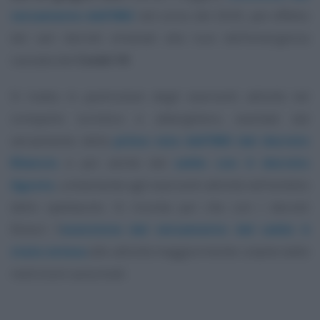
versamento dell’IMU
nel corso del 2020, per effetto
dei vari decreti emanati alla luce dell’emergenza
causata dal
Covid-19
.
Si tratta in particolare degli esercenti attività nel
comparto turistico e alberghiero, esentati dal
versamento della
prima rata dell’IMU dal decreto
Rilancio
e poi anche dal
saldo con il decreto
Agosto
, unitamente agli esercenti attività nell’ambito
dello spettacolo. Si ricorda poi che con i decreti
Ristori l’
esenzione dal versamento del saldo è
stata estesa
alle attività maggiormente colpite dalle
restrizioni autunnali.