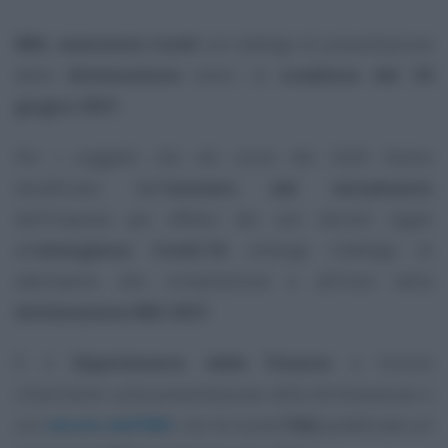
IMU, esenzione Covid
con obbligo di presentazione
della
dichiarazione
entro la
scadenza del 30
giugno 2021
.
Per i soggetti che nel corso del 2020 hanno
beneficiato dell’
esonero dal versamento
dell’imposta per effetto dei vari decreti legati
all’
emergenza Covid-19
, emerge l’obbligo di
adempiere alla compilazione e all’invio della
dichiarazione IMU 2021
.
È il
Dipartimento delle Finanze
a fornire
chiarimenti sulla presentazione della dichiarazione e
sul
calcolo dell’IMU
, con le nuove
FAQ
pubblicate sul