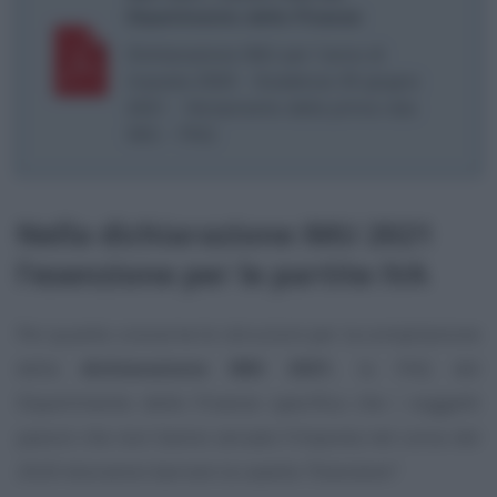
Dipartimento delle Finanze
Dichiarazione IMU per l’anno di
imposta 2020 - Scadenza 30 giugno
2021 - Versamento della prima rata
IMU - FAQ
Nella dichiarazione IMU 2021
l’esenzione per le partite IVA
Per quanto concerne le istruzioni per la compilazione
della
dichiarazione IMU 2021
, la FAQ del
Dipartimento delle Finanze specifica che i soggetti
passivi che non hanno versato l’imposta nel corso del
2020 dovranno barrare la casella
“Esenzione”
.