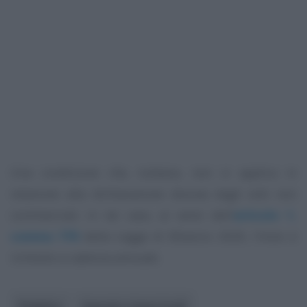
Una condizione che, tuttavia, non si applica in
relazione alla dichiarazione dovuta dagli enti non
commerciali; in tal caso, ai sensi dell’
articolo 1,
comma 770
della Legge di Bilancio 2020, l’invio è
richiesto a cadenza annuale.
Pubblico
Imposte e tasse locali