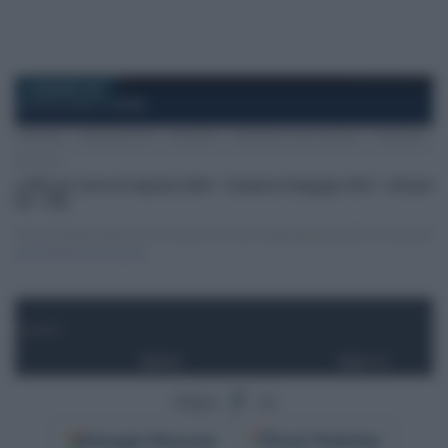
8 GIUGNO 2021
Segui
su
Google
Discover
Fonti Preferite