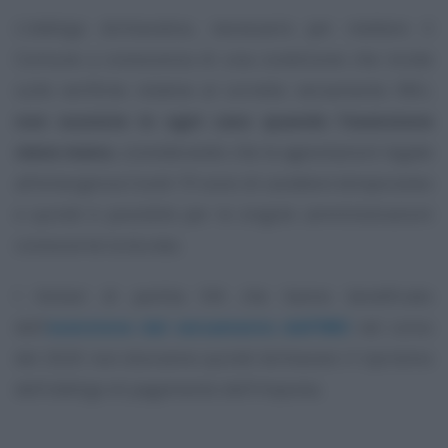
L’obbligo dichiarativo, necessario per mettere il
Comune a conoscenza di una condizione che incide
sulle verifiche relative al corretto versamento IMU,
non sussiste in ogni caso quando l’esenzione
viene meno
, considerando che le agevolazioni legate
all’emergenza Covid-19 sono di carattere temporaneo
e quindi è possibile per le singole amministrazioni
conoscerne la durata.
I titolari di partita IVA che hanno beneficiato
dell’
esenzione dal versamento dell’IMU
nel corso
del 2020 non dovranno quindi dichiarare il ripristino
dell’obbligo di pagamento dell’imposta.