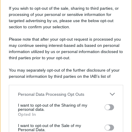
IMU 2018: chi paga? Tutte le
esenzioni e riduzioni
If you wish to opt-out of the sale, sharing to third parties, or
processing of your personal or sensitive information for
targeted advertising by us, please use the below opt-out
section to confirm your selection.
Alessio Mauro
-
IMU
3 GIUGNO 2019
Please note that after your opt-out request is processed you
IMU e TASI, scadenza
may continue seeing interest-based ads based on personal
acconto il 17 giugno. Chi
information utilized by us or personal information disclosed to
paga, esenzioni ed
third parties prior to your opt-out.
agevolazioni
You may separately opt-out of the further disclosure of your
personal information by third parties on the IAB’s list of
Tommaso Gavi
-
IMU
14 MAGGIO 2021
downstream participants.
Esenzione IMU: cancellazione
dell’acconto 2021 nel decreto
Personal Data Processing Opt Outs
This information may also be disclosed by us to third parties
Sostegni
on the IAB’s List of Downstream Participants that may further
I want to opt-out of the Sharing of my
disclose it to other third parties.
personal data.
Opted In
Please note that this website/app uses one or more Google
Emanuele Muzzi
-
IMU
3 DICEMBRE 2024
services and may gather and store information including but
I want to opt-out of the Sale of my
IMU 2024: chi paga? Soggetti
Personal Data.
not limited to your visit or usage behaviour. You may click to