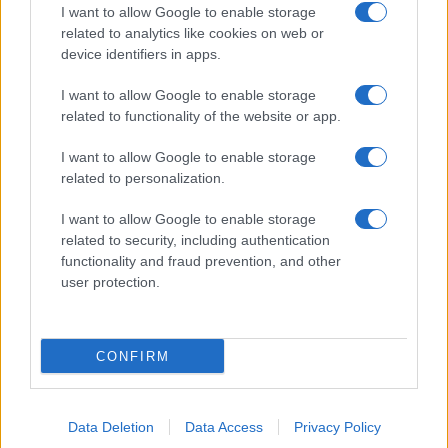
I want to allow Google to enable storage
related to analytics like cookies on web or
device identifiers in apps.
I want to allow Google to enable storage
Acconsento al
trattamento dei dati personali
ai sensi degli
related to functionality of the website or app.
articoli 13-14 del GDPR 2016/679.
I want to allow Google to enable storage
related to personalization.
I want to allow Google to enable storage
Informazione Fiscale S.r.l. - P.I. / C.F.: 13886391005
related to security, including authentication
Testata giornalistica iscritta presso il Tribunale di Velletri al n°
functionality and fraud prevention, and other
14/2018
|
Iscrizione ROC n. 31534/2018
user protection.
Redazione e contatti
|
Informativa sulla Privacy
Preferenze privacy
|
Whistleblowing
|
Codice Etico
|
Modello 231
|
ISO
9001:2015
CONFIRM
Data Deletion
Data Access
Privacy Policy
27