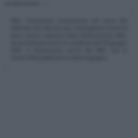
Anna Maria D’Andrea
-
IMU
IMU, l'esenzione riconosciuta nel corso del
2020 dai vari decreti per l'emergenza Covid-19
deve essere indicata nella dichiarazione IMU,
da presentare entro la scadenza del 30 giugno
2021. Il chiarimento arriva dal MEF, con le
nuove FAQ pubblicate in data 8 giugno.