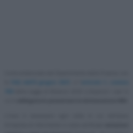
Come evidenziato dal Dipartimento delle Finanze, con
le
FAQ dell’8 giugno 2021
, è l’
articolo 1, comma
769
della Legge di Bilancio 2020 a disporre i casi in
cui è
obbligatorio presentare la dichiarazione IMU
.
L’invio è necessario ogni volta in cui nell’anno
d’imposta di riferimento si siano verificate
variazioni