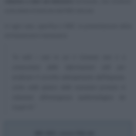
relative a dati ed elementi
dichiarati, che incidono
sulla determinazione dell’IMU dovuta.
In ogni caso, specifica il MEF, la presentazione della
dichiarazione è necessaria:
“in tutti i casi in cui il Comune non è a
conoscenza delle informazioni utili per
verificare il corretto adempimento dell’imposta,
come nelle ipotesi delle esenzioni previste in
relazione all’emergenza epidemiologica da
Covid-19.”
IMU 2021, nuove FAQ del