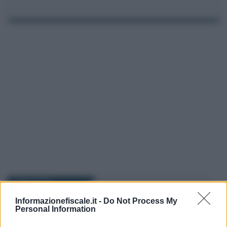
I PIÙ LETTI
Informazionefiscale.it -
Do Not Process My
Personal Information
Redazione
-
IMU
14 DICEMBRE 2018
IMU 2018: chi paga? Tutte le