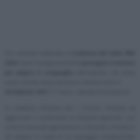
Pur restando inalterata la
scadenza del saldo IMU
2020
, viene conseguentemente
prorogato il termine
per pagare il conguaglio
dell’imposta, che potrà
essere versato senza sanzioni e interessi entro il
28 febbraio 2021
(1° marzo, cadendo di domenica).
La scadenza ordinaria per i comuni, chiamati ad
aggiornare o confermare le aliquote applicate, così
come le eventuali agevolazioni e riduzioni, è fissata al
28 ottobre. Si tratta di un passaggio fondamentale