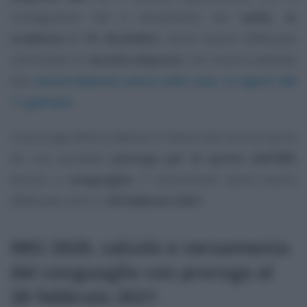
conseguenza che il versamento del
saldo, in
scadenza il 16 dicembre
, dovrà essere effettuato
utilizzando le
vecchie aliquote
, non ancora adattate
alla
nuova imposta unica sulla casa, in vigore dal
1° gennaio
.
La proroga della scadenza in favore dei comuni porta
ad una parallela
proroga per la quota dell’IMU
dovuta a
conguaglio.
Il versamento potrà essere
effettuato entro il
28 febbraio 2021
.
IMU 2020, calcolo e versamento
del conguaglio con proroga al
28 febbraio 2021