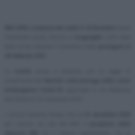
IMU 2020, scadenza del saldo il 16 dicembre
senza
l’eventuale quota dovuta a
conguaglio
sulla base
delle nuove aliquote. Il termine è stato
prorogato al
28 febbraio 2021
.
La
novità
arriva a sorpresa con la legge di
conversione del
decreto sulla proroga dello stato
d’emergenza Covid-19
, approvata in via definitiva
alla Camera il 25 novembre 2020.
I comuni avranno tempo fino al
31 dicembre 2020
per inserire sul sito del MEF il
prospetto delle
aliquote IMU
ed il relativo regolamento, con la