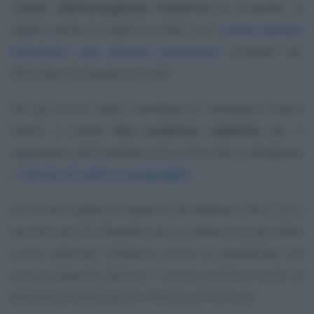
L’
anno dell’emergenza Covid-19
ha stravolto le
regole, anche in materia di IMU, con i
nuovi esoneri
introdotti dai decreti economici
emanati per
affrontare l’emergenza in atto.
Per gli esclusi dalle cancellazioni, bisognerà invece
tenere a mente
due scadenze separate
per il
pagamento dell’imposta unica sulla casa, e sdoppiare
il
calcolo di saldo e conguaglio
.
La nuova scadenza, fissata al 28 febbraio 2021, ed il
termine del 30 dicembre per la messa a punto delle
nuove aliquote, influenza anche la possibilità, nel
caso di aliquote inferiori o nuove esenzioni locali, di
presentare domanda di rimborso al Comune.