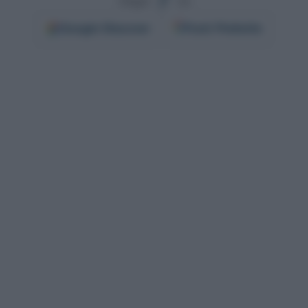
Segui
su
Google
Discover
Fonti Preferite