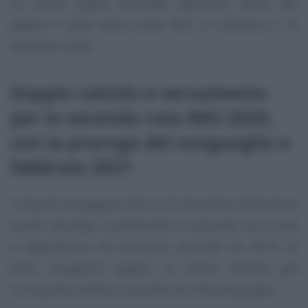
La stessa regola dovrebbe applicarsi anche per
pagare il saldo della nuova IMU, in scadenza il 16
dicembre 2020.
Doppio calcolo e versamento
per la seconda rata IMU 2020,
con la proroga del conguaglio a
febbraio 2021
L’importo da pagare entro il 16 dicembre 2020 dovrà
essere calcolato considerando le aliquote, così come
le agevolazioni ed esenzioni, previste nel 2019. Di
fatto, bisognerà pagare la stessa somma già
corrisposta a titolo di acconto nel mese di giugno.