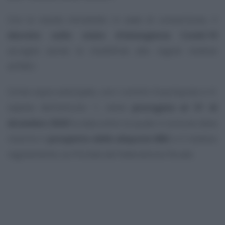
Con le novità introdotte in sede di conversione, il
decreto sullo stato d’emergenza Covid-19
accoglie anche le modifiche alle regole relative
all’IMU.
Come sopra anticipato, con i commi 4-quinquies e 4-
septies dell’articolo 1, viene
prorogata al 31 di
dicembre 2020
la data entro la quale il comune deve
inserire il
prospetto delle aliquote IMU
e il relativo
regolamento sul Portale del federalismo fiscale.