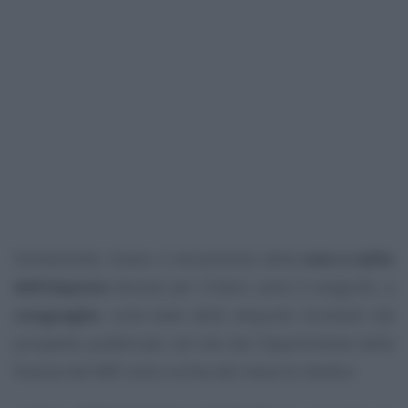
Solitamente, invece, il versamento della
rata a saldo
dell’imposta
dovuta per l’intero anno è eseguito, a
conguaglio
, sulla base delle aliquote risultanti dal
prospetto pubblicato nel sito del Dipartimento delle
finanze del MEF entro la fine del mese di ottobre.