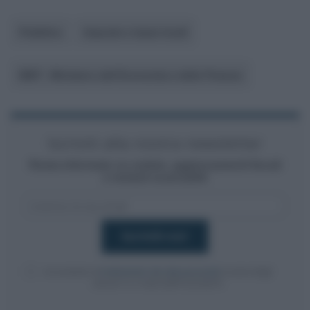
Pubblico
Imposte e tasse locali
MEF - Ministero dell’Economia e delle Finanze
Iscriviti alla nostra newsletter
Resta informato su notizie, aggiornamenti fiscali
e moduli scaricabili!
Acconsento al
trattamento dei dati personali
ai sensi degli
articoli 13-14 del GDPR 2016/679.