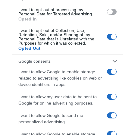
use your data for below specified purposes in below Google
I want to opt-out of processing my
consent section.
Personal Data for Targeted Advertising.
Opted In
Anna Maria D’Andrea
-
IMU
31 MAGGIO 2023
Dichiarazione IMU 2023:
I want to opt-out of Collection, Use,
Retention, Sale, and/or Sharing of my
doppia scadenza il 30
Personal Data that Is Unrelated with the
giugno. Chi deve presentarla
Purposes for which it was collected.
Opted Out
Google consents
I want to allow Google to enable storage
related to advertising like cookies on web or
device identifiers in apps.
Iscriviti alla nostra
NEWSLETTER
I want to allow my user data to be sent to
Google for online advertising purposes.
Resta informato su notizie, aggiornamenti fiscali
I want to allow Google to send me
e moduli scaricabili!
personalized advertising.
I want to allow Google to enable storage