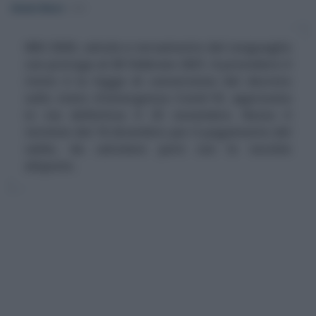
Alessio Mauro
-
IMU
IMU 2020, calcolo e versamento del conguaglio
con proroga al 28 febbraio 2021. A prevedere il
rinvio è la legge di conversione del decreto
sullo stato d'emergenza Covid-19, approvata
in via definitiva il 25 novembre. Resta il
termine del 16 dicembre per il pagamento del
saldo, da calcolare però con le vecchie
aliquote.