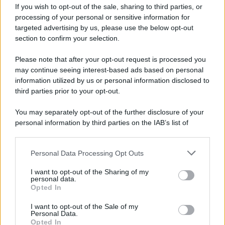
esenzioni e riduzioni
If you wish to opt-out of the sale, sharing to third parties, or
processing of your personal or sensitive information for
targeted advertising by us, please use the below opt-out
section to confirm your selection.
Alessio Mauro
-
IMU
3 GIUGNO 2019
Please note that after your opt-out request is processed you
IMU e TASI, scadenza
may continue seeing interest-based ads based on personal
acconto il 17 giugno. Chi
information utilized by us or personal information disclosed to
paga, esenzioni ed
third parties prior to your opt-out.
agevolazioni
You may separately opt-out of the further disclosure of your
personal information by third parties on the IAB’s list of
Tommaso Gavi
-
IMU
14 MAGGIO 2021
downstream participants.
Esenzione IMU: cancellazione
dell’acconto 2021 nel decreto
Personal Data Processing Opt Outs
This information may also be disclosed by us to third parties
Sostegni
on the IAB’s List of Downstream Participants that may further
I want to opt-out of the Sharing of my
disclose it to other third parties.
personal data.
Opted In
Please note that this website/app uses one or more Google
Emanuele Muzzi
-
IMU
3 DICEMBRE 2024
services and may gather and store information including but
I want to opt-out of the Sale of my
IMU 2024: chi paga? Soggetti
Personal Data.
not limited to your visit or usage behaviour. You may click to
obbligati ed esenzioni
Opted In
grant or deny consent to Google and its third-party tags to