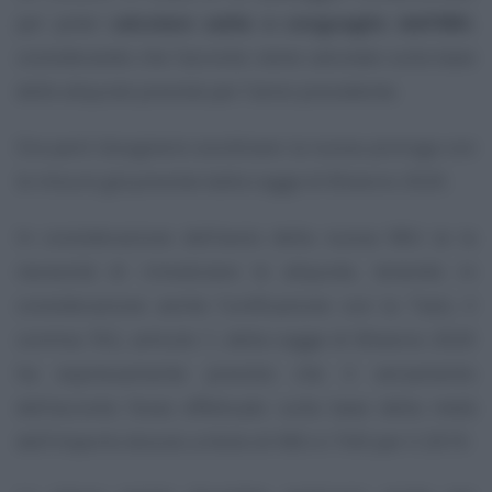
per poter
calcolare saldo e conguaglio dell’IMU
,
considerando che l’acconto viene calcolato sulla base
delle aliquote previste per l’anno precedente.
Ora però bisognerà coordinare la nuova proroga con
le misure già previste dalla Legge di Bilancio 2020.
In considerazione dell’avvio della nuova IMU (e la
necessità di rimodulare le aliquote, tenendo in
considerazione anche l’unificazione con la Tasi), il
comma 762, articolo 1, della Legge di Bilancio 2020
ha espressamente previsto che il versamento
dell’acconto fosse effettuato sulla base della metà
dell’importo dovuto a titolo di IMU e TASI per il 2019.