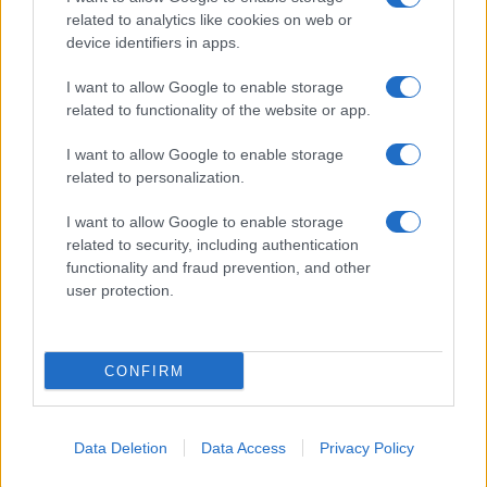
related to analytics like cookies on web or
device identifiers in apps.
I want to allow Google to enable storage
Acconsento al
trattamento dei dati personali
ai sensi degli
related to functionality of the website or app.
articoli 13-14 del GDPR 2016/679.
I want to allow Google to enable storage
related to personalization.
I want to allow Google to enable storage
Informazione Fiscale S.r.l. - P.I. / C.F.: 13886391005
related to security, including authentication
Testata giornalistica iscritta presso il Tribunale di Velletri al n°
functionality and fraud prevention, and other
14/2018
|
Iscrizione ROC n. 31534/2018
user protection.
Redazione e contatti
|
Informativa sulla Privacy
Preferenze privacy
|
Whistleblowing
|
Codice Etico
|
Modello 231
|
ISO
9001:2015
CONFIRM
Data Deletion
Data Access
Privacy Policy
399