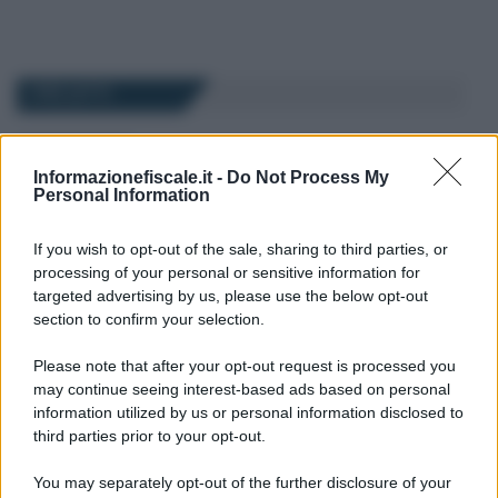
I PIÙ LETTI
Anna Maria D’Andrea
-
31 LUGLIO 2025
DICHIARAZIONE DEI REDDITI
Informazionefiscale.it -
Do Not Process My
Personal Information
Partite IVA, come funziona la
“pagella fiscale”
If you wish to opt-out of the sale, sharing to third parties, or
processing of your personal or sensitive information for
targeted advertising by us, please use the below opt-out
Anna Maria D’Andrea
-
1 OTTOBRE 2025
section to confirm your selection.
DICHIARAZIONE DEI REDDITI
Concordato 2025/2026:
Please note that after your opt-out request is processed you
numeri più bassi del previsto
may continue seeing interest-based ads based on personal
information utilized by us or personal information disclosed to
third parties prior to your opt-out.
Domenico Catalano
-
10 SETTEMBRE 2024
DICHIARAZIONE DEI REDDITI
You may separately opt-out of the further disclosure of your