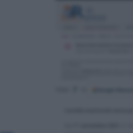
Google
Discov
Segui
su
Cartelle esattoriali senza 
Dal
1° settembre 2021
si ri