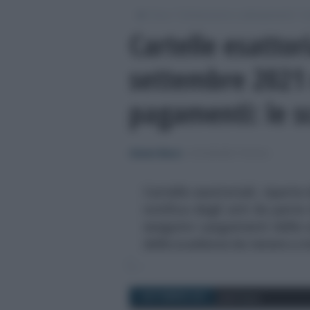
/
/
/
Fisco
Dichiarazioni e adempimenti
Sc
Cartelle esattori
settembre 2021 
pagamenti: le s
Alessio Mauro
-
SCADENZE FISCALI
Cartelle esattoriali, riparte
notifica degli atti da parte
eseguire i pagamenti delle
delle scadenze da tenere a 
1 SETTEMBRE 2021