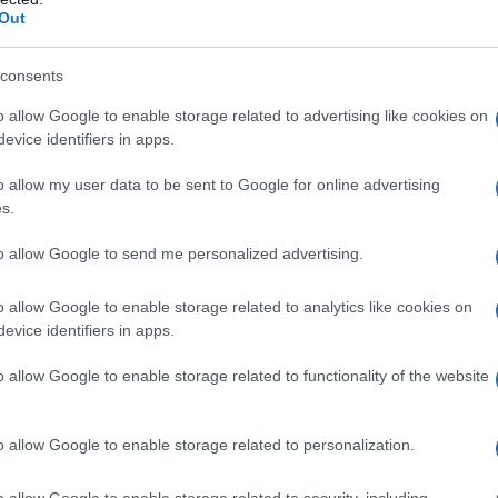
Out
one ter
6 settembre 2021
consents
0
(termine di tolleranza)
o allow Google to enable storage related to advertising like cookies on
one ter
30 settembre 2021 (5
evice identifiers in apps.
ottobre con termine di
tolleranza)
o allow my user data to be sent to Google for online advertising
s.
 dovuta nel
30 settembre 2021 (5
ottobre con termine di
to allow Google to send me personalized advertising.
tolleranza)
o allow Google to enable storage related to analytics like cookies on
evice identifiers in apps.
al via dal 1°
o allow Google to enable storage related to functionality of the website
fiche e pagamenti:
o allow Google to enable storage related to personalization.
rdare
o allow Google to enable storage related to security, including