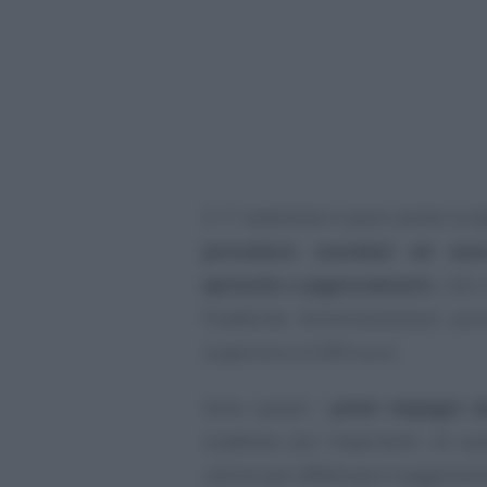
Il 1° settembre è però anche la d
procedure cautelari ed esec
ipoteche e pignoramenti
, così
Pubbliche Amministrazioni pri
superiore a 5.000 euro.
Sono questi i
primi impegni d
scadenze più importanti c’è qu
ultimo per effettuare il pagamen