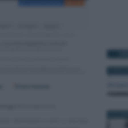
I PI
2 LUGLIO 2
er
Fonti Preferite
proroga
della sospensione.
30 OTTOBR
mette ufficialmente in moto la macchina