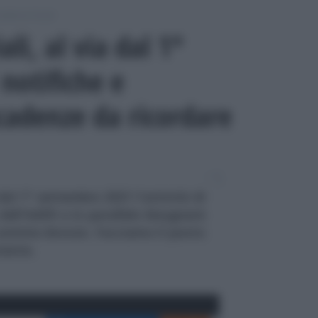
adenze fiscali
ali, al via dal 1°
notifiche e
cadenze da ricordare
 dal 1° settembre 2021 l'attività di
 dell'AdER e in parallelo bisognerà
 somme dovute. Facciamo il punto
mente.