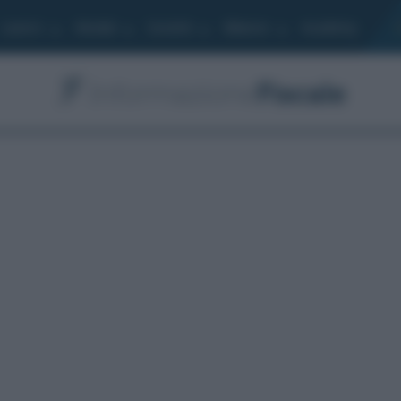
Lavoro
Moduli
Società
Bilancio
Academy