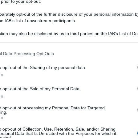
 prior to your opt-out.
menti da tenere a mente nel mese di
30 MARZO 2
rately opt-out of the further disclosure of your personal information by
he IAB’s list of downstream participants.
Le scadenze da
tion may also be disclosed by us to third parties on the IAB’s List of 
ricordare
 that may further disclose it to other third parties.
 notifica
1° settembre 2021
 that this website/app uses one or more Google services and may gath
l Data Processing Opt Outs
including but not limited to your visit or usage behaviour. You may click 
 to Google and its third-party tags to use your data for below specifi
o opt-out of the Sharing of my personal data.
i ed
1° settembre 2021
ogle consent section.
In
o opt-out of the Sale of my Personal Data.
mpienza da
1° settembre 2021
In
to opt-out of processing my Personal Data for Targeted
ing.
rie e non
30 settembre 2021
In
o 2020
o opt-out of Collection, Use, Retention, Sale, and/or Sharing
ersonal Data that Is Unrelated with the Purposes for which it
zzazione
30 settembre 2021
lected.