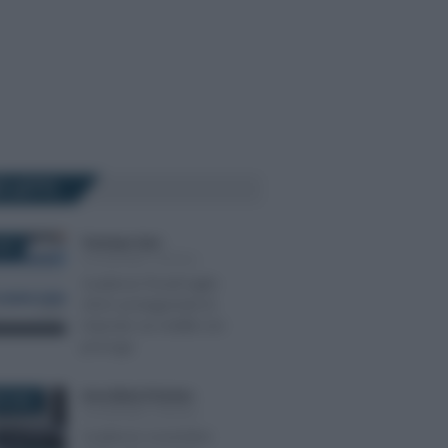
Ù LETTI
Tommaso Gavi
-
023
SCADENZE FISCALI
Scadenze fiscali luglio
2023: protagoniste le
imposte sui redditi con
proroga
Anna Maria D’Andrea
-
E 2025
SCADENZE FISCALI
Scadenze novembre