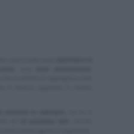
ata a partire dalla quale
ripartiranno le
utive
, ossia
fermi amministrativi,
 come le verifiche di inadempienza delle
ma di disporre pagamenti di importo
a annotare in calendario
, ma tra le
ella del
30 settembre 2021
, termine
to delle somme oggetto di sospensione.