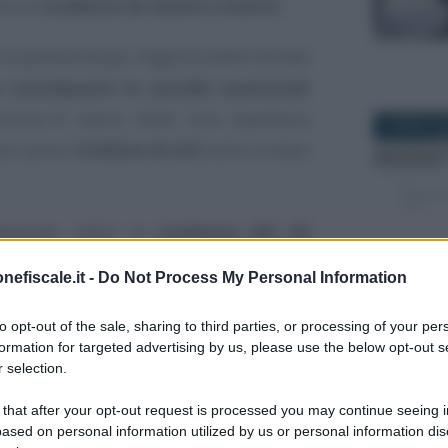
rie di
scadenze da tenere a mente
.
la possibilità per l’Agenzia delle Entrate
i contribuenti le cartelle esattoriali
 scorso 8 marzo 2020. Una ripartenza
4 APRILE 2
re i primi
4 milioni di atti
entro il mese
ensione, entro la
scadenza del 30
eguire il
versamento
delle somme
nefiscale.it -
Do Not Process My Personal Information
o anno, che potranno essere pagate
in
28 APRILE 
 rateizzazione
presentando domanda
to opt-out of the sale, sharing to third parties, or processing of your per
formation for targeted advertising by us, please use the below opt-out s
 selection.
lendario degli adempimenti
legati alla
 that after your opt-out request is processed you may continue seeing i
ased on personal information utilized by us or personal information dis
oriali anche le
scadenze relative alla