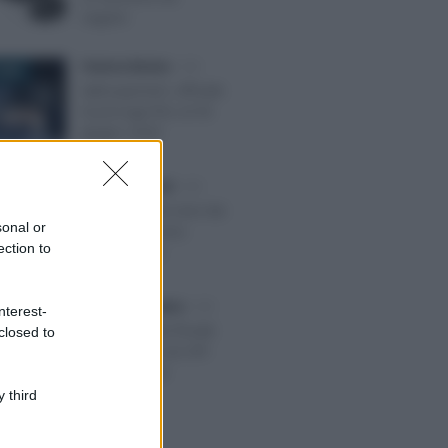
seguire
Federica Battiato
-
IVA
2026
Split payment, ufficiale
la proroga fino al 30
giugno 2029
Emiliano Marvulli
-
IVA
 2023
Le prestazioni rese dai
sonal or
chiropratici sono
ection to
esenti da IVA
Domenico Catalano
-
IVA
nterest-
 2024
Verifica codice fiscale
closed to
e partita IVA con API
management
 third