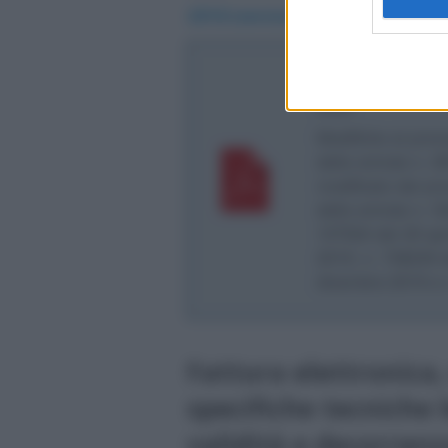
2018 (versione 1.5)
.
Agenzia delle En
2020
Modifiche al prov
delle entrate n. 
modificato dai pro
delle entrate n. 
107524 del 29 apr
2019, n. 738239 d
dicembre 2019 e 
Fattura elettronica,
specifiche tecniche l
validità e decorrenz