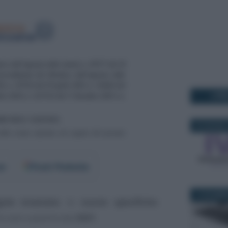
I PI
24 GIUGNO 
er
Fonti Preferite
14 DICEMBR
ole invariate
: le
nuove specifiche
 solo a partire dal
2021
.