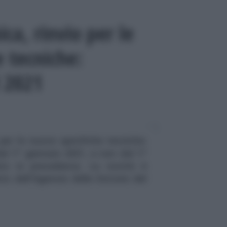
ica, rinvio per le
 tecniche:
l 2021
 per le nuove specifiche tecniche:
dal 1° gennaio 2021, e non dal 1°
to in precedenza. La novità è
o dell'Agenzia delle Entrate del