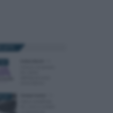
Ù LETTI
Emiliano Marvulli
-
IVA
2024
Omesso versamento
IVA: calcolo
dell’imposta evasa
senza interessi
Giuseppe Guarasci
-
IVA
E 2021
Fattura semplificata
IVA, come si compila?
Le istruzioni da