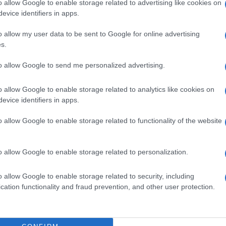
o allow Google to enable storage related to advertising like cookies on
mento, diventerà
obbligatorio soltanto
evice identifiers in apps.
o allow my user data to be sent to Google for online advertising
s.
to allow Google to send me personalized advertising.
o allow Google to enable storage related to analytics like cookies on
evice identifiers in apps.
o allow Google to enable storage related to functionality of the website
o allow Google to enable storage related to personalization.
o allow Google to enable storage related to security, including
cembre 2020 il Sisema di Interscambio
cation functionality and fraud prevention, and other user protection.
note di variazione predisposte sia con il
i cui al
provvedimento del 30 aprile