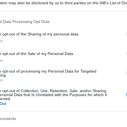
 obbligatorie dal
tion may also be disclosed by us to third parties on the IAB’s List of 
 that may further disclose it to other third parties.
 that this website/app uses one or more Google services and may gath
l Data Processing Opt Outs
including but not limited to your visit or usage behaviour. You may click 
n
stand-by
l’obbligo di adottare le
nuove
 to Google and its third-party tags to use your data for below specifi
o opt-out of the Sharing of my personal data.
 trasmissione al SdI
delle fatture
ogle consent section.
In
azione. Il cambio non avverrà da ottobre
2021
.
o opt-out of the Sale of my Personal Data.
In
imento del 20 aprile 2020
, legato alla
to opt-out of processing my Personal Data for Targeted
ing.
sata dal coronavirus e predisposto
In
e da parte di operatori ed associazioni
o opt-out of Collection, Use, Retention, Sale, and/or Sharing
ersonal Data that Is Unrelated with the Purposes for which it
lected.
Out
e delle specifiche tecniche
della
ate con il provvedimento del Direttore
consents
922 del 28 febbraio 2020, e nuovamente