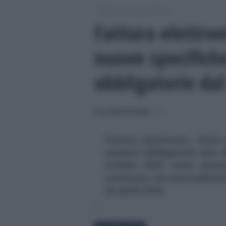
/
/
/
Fisco
Imposte
IVA
Fattura elettron
nuove specifiche
obbligatorie da
Anna Maria D’Andrea
-
IVA
Fattura elettronica, rinvio
saranno obbligatorie solo 
ottobre 2020 come previs
contenuta nel provvediment
20 aprile 2020.