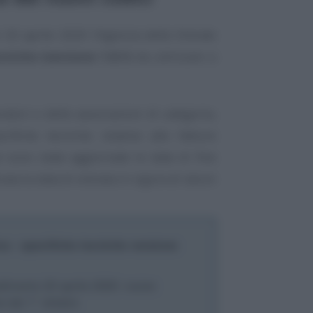
 20 aprile 2020 l’Agenzia delle Entrate
cniche (versione 1.6.1)
da utilizzare a
ratori e delle associazioni di categoria,
ifiche tecniche relative alle fatture
e sono state aggiornate le date di fine
cata la data di entrata in vigore di taluni
ca - specifiche tecniche versione
dimento 20 aprile 2020: nuove
e dal 1° ottobre