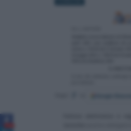
20 APRILE 2020
Google
Discov
Segui
su
Fattura elettronica a reg
tecniche
saranno obbligatorie
129