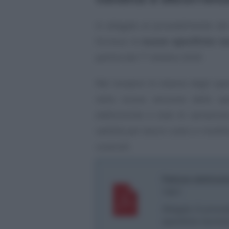
In allegato al provvedimento del
fornisce le
nuove specifiche te
partire dal 1° ottobre 2020.
Nel recepire le istanze degli ope
nella nuova versione delle spec
elettroniche e note di variazion
validità per taluni codici e modifi
controlli.
Fattura elettroni
1.6.1
Allegato A provve
specifiche tecnich