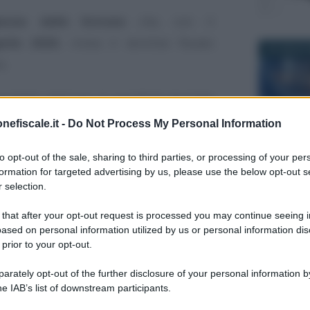
enzia delle Entrate
che, con il
rile 2020
, rinvia il termine fissato
16 LUGLIO 
e.
ssibile utilizzare le specifiche tecniche
ento del 30 aprile 2018. Una sorta di
nefiscale.it -
Do Not Process My Personal Information
8 OTTOBRE
ito in considerazione dell’emergenza da
to opt-out of the sale, sharing to third parties, or processing of your per
formation for targeted advertising by us, please use the below opt-out s
 selection.
ile 2020 vengono inoltre modificate le
 that after your opt-out request is processed you may continue seeing i
12 AGOSTO
 febbraio 2020. Il
nuovo schema
potrà
ased on personal information utilized by us or personal information dis
ottobre 2020
.
 prior to your opt-out.
rately opt-out of the further disclosure of your personal information by
 rinvio per le nuove
he IAB’s list of downstream participants.