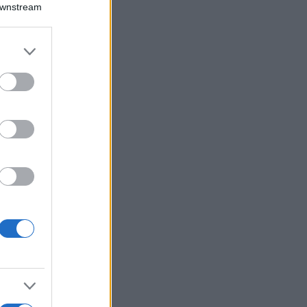
Downstream
er and store
to grant or
ed purposes