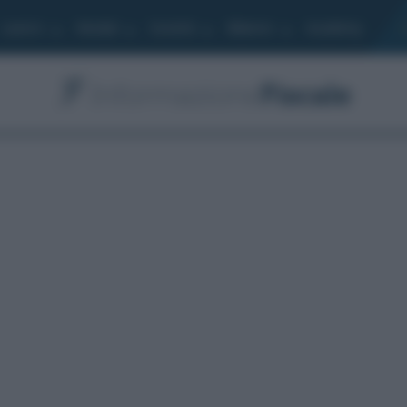
Lavoro
Moduli
Società
Bilancio
Academy