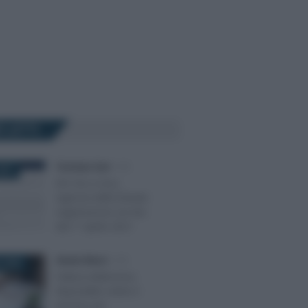
Ù LETTI
Tommaso Gavi
-
IVA
021
IVA Oss e Ioss,
Agenzia delle Entrate:
registrazione sul sito
dal 1° aprile 2021
Alessio Mauro
-
IVA
 2026
Fattura elettronica:
disponibile online il
servizio per