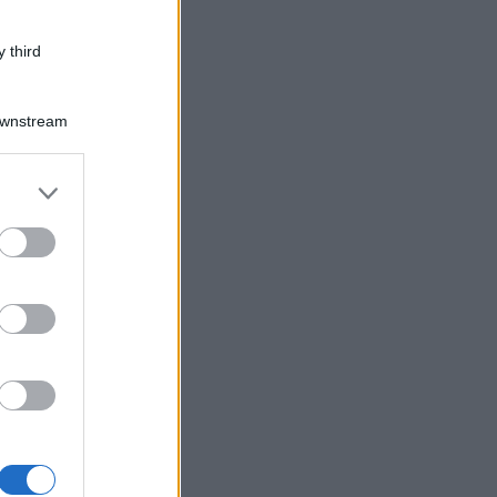
 third
Downstream
er and store
to grant or
ed purposes