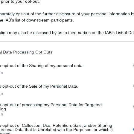
 prior to your opt-out.
blica 26 ottobre 1972, n. 633
(decreto
rately opt-out of the further disclosure of your personal information by
he IAB’s list of downstream participants.
 cedente/prestatore
in applicazione di
tion may also be disclosed by us to third parties on the IAB’s List of 
 o per irregolare prestazione o per
 that may further disclose it to other third parties.
in luogo della cauzione incidono
 that this website/app uses one or more Google services and may gath
l Data Processing Opt Outs
ttura;
including but not limited to your visit or usage behaviour. You may click 
 to Google and its third-party tags to use your data for below specifi
 il cedente/prestatore ha
omesso di
o opt-out of the Sharing of my personal data.
ogle consent section.
In
ntificativo di gara) o ha indicato un
 corretta e, quindi, pagabile da parte
o opt-out of the Sale of my Personal Data.
In
to opt-out of processing my Personal Data for Targeted
ti e/o appalti, è corretto dar corso al
ing.
In
e senza effettuare alcun
controllo
dal cedente/prestatore, rimettendo tale
o opt-out of Collection, Use, Retention, Sale, and/or Sharing
ersonal Data that Is Unrelated with the Purposes for which it
lected.