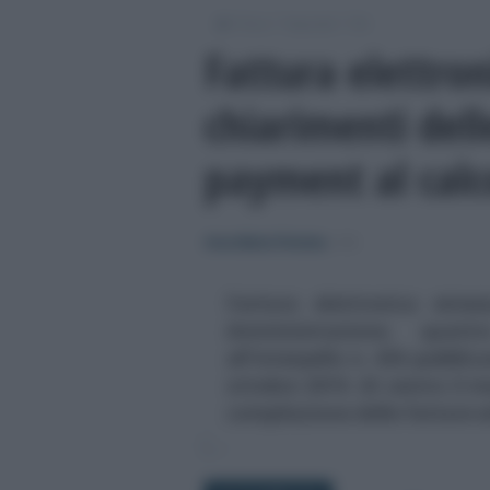
/
/
/
Fisco
Imposte
IVA
Fattura elettron
chiarimenti dell
payment al calc
Anna Maria D’Andrea
-
IVA
Fattura elettronica emess
Amministrazione, quattr
all'interpello n. 436 pubblic
ottobre 2019. Al centro il 
compilazione delle fatture ed