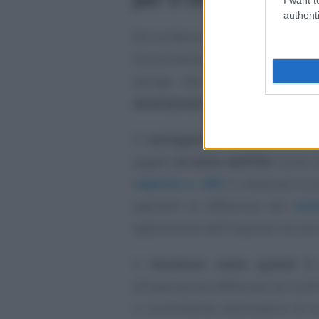
authenti
Per la fatturazione delle operazion
Amministrazione si applica il 
deroga alle regole ordinarie
direttamente all’Erario
anziché a
Il
corrispettivo
indicato nelle
f
pagato
al netto dell’IVA
. Come i
risposta n. 436
in relazione al p
payment (a differenza del
reve
applicazione dell’imposta ma solo 
Il
fornitore resta quindi il
all’operazione effettuata nei confr
o committente destinatario di 