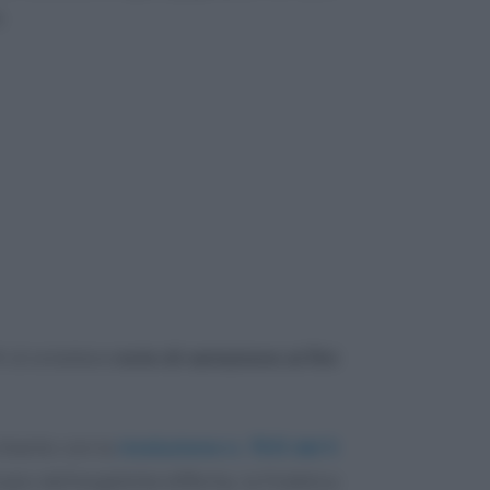
.
 PA di emettere
note di variazione ai fini
hiarito con la
risoluzione n. 75/E del 5
ipio dell’esigibilità differita, la Pubblica