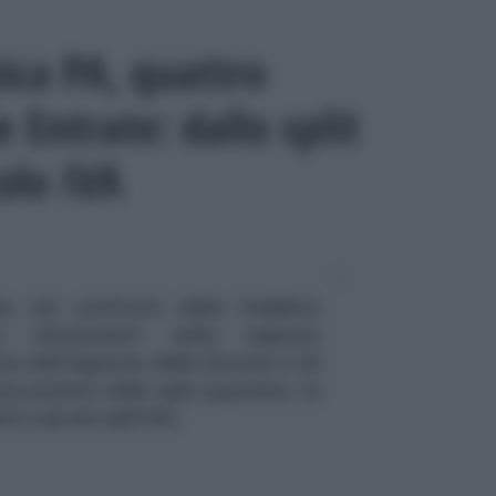
ica PA, quattro
e Entrate: dallo split
olo IVA
a nei confronti della Pubblica
o chiarimenti nella risposta
ata dall'Agenzia delle Entrate il 28
meccanismo dello split payment, la
 il calcolo dell'IVA.