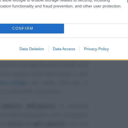
cation functionality and fraud prevention, and other user protection.
i relativi a servizi resi verso la Pubblica
meccanismo dello
split payment
che, in
CONFIRM
, prevede che l’
IVA venga versata
l cedente o prestatore.
Data Deletion
Data Access
Privacy Policy
atture in split payment
viene quindi
llustrato dall’Agenzia delle Entrate nella
rimo quesito posto dall’istante, lo split
rse charge
) non incide nella fase di
in quella della riscossione.
 debitore dell’imposta
in relazione
onti dell’ente pubblico, ed il cessionario
una
fattura in split payment
, non può