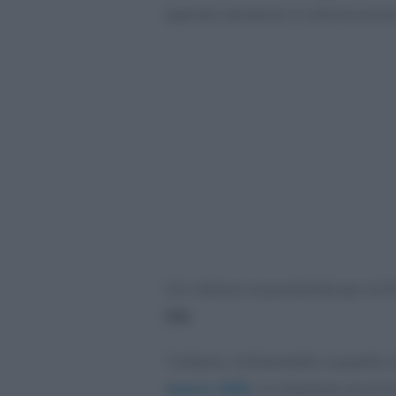
operare variazioni in diminuzione
Ciò inibisce la possibilità per la
IVA
.
Tuttavia, richiamando a quanto c
marzo 2002
, in relazione al princ