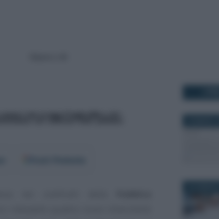
I PI
29 MARZO 2
er
Fonti Preferite
30 GENNAIO
sa nei confronti della
Pubblica
ico interpello quattro nuovi chiarimenti