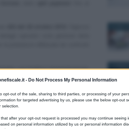
 Entrate
, dallo
split payment
fino al
o n. 436 del 28 ottobre 2019
, l’Agenzia
20 APRILE 
dettagli operativi sulla gestione della
 le prestazioni effettuate nei confronti
12 GENNAIO
l’istante, una Pubblica Amministrazione,
nefiscale.it -
Do Not Process My Personal Information
ivamente all’emissione della fattura, si
to opt-out of the sale, sharing to third parties, or processing of your per
imponibile
, a seguito dell’accertamento
formation for targeted advertising by us, please use the below opt-out s
18 NOVEMB
re inferiore a quella contrattualmente
 selection.
atore ha l’obbligo o ha la facoltà di
 that after your opt-out request is processed you may continue seeing i
o
prevista dall’
articolo 26 del decreto
ased on personal information utilized by us or personal information dis