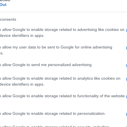
l’Amministrazione finanziaria nelle
Out
consents
chiarimenti forniti dall’Agenzia delle
o allow Google to enable storage related to advertising like cookies on
evice identifiers in apps.
o allow my user data to be sent to Google for online advertising
rate - risposta interpello n. 436 del
s.
to allow Google to send me personalized advertising.
olo 11, comma 1, lett. a), legge 27
2 - Chiarimenti sulla fatturazione nei
o allow Google to enable storage related to analytics like cookies on
ubblica amministrazione
evice identifiers in apps.
o allow Google to enable storage related to functionality of the website
 PA: split payment
o allow Google to enable storage related to personalization.
nota di variazione
committente
o allow Google to enable storage related to security, including