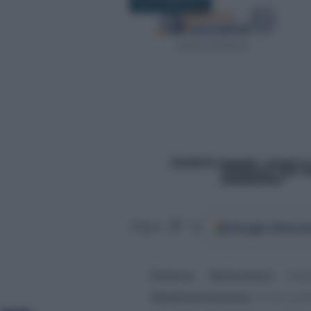
29 OTTOBRE 2019
Google
Discov
Segui
su
Fattura elettronica
emes
Amministrazione
, in un un