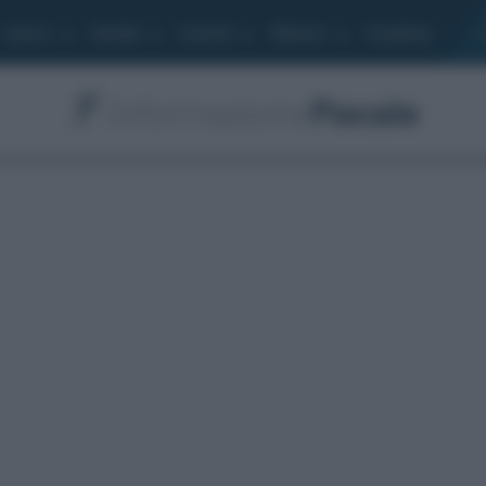
Lavoro
Moduli
Società
Bilancio
Academy