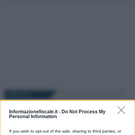
I PIÙ LETTI
Francesco Rodorigo
-
Informazionefiscale.it -
Do Not Process My
7 MAGGIO 2026
LEGGI E PRASSI
Personal Information
TFR al fondo di tesoreria
entro il 16 luglio: le istruzioni
If you wish to opt-out of the sale, sharing to third parties, or