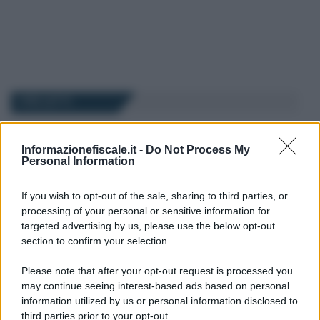
I PIÙ LETTI
Francesco Rodorigo
-
FISCO
7 APRILE 2026
Informazionefiscale.it -
Do Not Process My
Decreto Carburante, non
Personal Information
solo taglio delle accise:
novità anche per le imprese
If you wish to opt-out of the sale, sharing to third parties, or
processing of your personal or sensitive information for
targeted advertising by us, please use the below opt-out
Rosy D’Elia
-
FISCO
2 LUGLIO 2026
section to confirm your selection.
Osnato: confronto in corso
sul perimetro di
Please note that after your opt-out request is processed you
responsabilità del
may continue seeing interest-based ads based on personal
professionista fiscale
information utilized by us or personal information disclosed to
third parties prior to your opt-out.