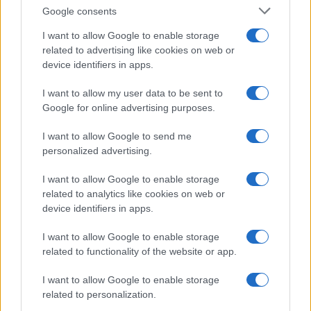
Google consents
I want to allow Google to enable storage
related to advertising like cookies on web or
device identifiers in apps.
Iscriviti alla nostra
NEWSLETTER
I want to allow my user data to be sent to
Google for online advertising purposes.
Resta informato su notizie, aggiornamenti fiscali
I want to allow Google to send me
e moduli scaricabili!
personalized advertising.
I want to allow Google to enable storage
related to analytics like cookies on web or
device identifiers in apps.
I want to allow Google to enable storage
Acconsento al
trattamento dei dati personali
ai sensi degli
related to functionality of the website or app.
articoli 13-14 del GDPR 2016/679.
I want to allow Google to enable storage
related to personalization.