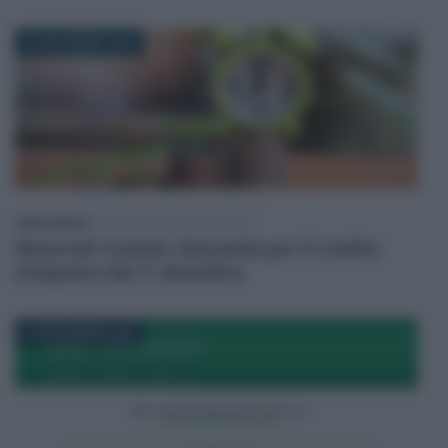
28 NOVEMBRE 2025
Alessio Mauro
-
INCENTIVI ALLE IMPRESE
Materiali riciclati: domande per il credito
d’imposta dal 1º dicembre
22 NOVEMBRE 2025