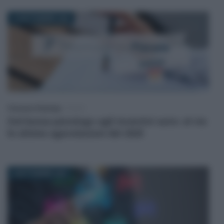
14 SETTEMBRE 2025
Francesco Rodorigo
-
FISCO
Dal bonus psicologo agli incentivi auto: al via
le ultime agevolazioni del 2025
9 SETTEMBRE 2025