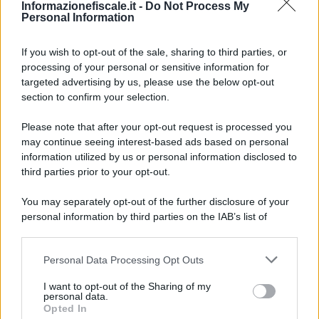
Informazionefiscale.it -
Do Not Process My
Personal Information
If you wish to opt-out of the sale, sharing to third parties, or
processing of your personal or sensitive information for
I PIÙ LETTI
targeted advertising by us, please use the below opt-out
section to confirm your selection.
Please note that after your opt-out request is processed you
Francesco Rodorigo
-
IRAP
may continue seeing interest-based ads based on personal
Decreto Energia: per chi aumenta l’IRAP dal 2026?
information utilized by us or personal information disclosed to
third parties prior to your opt-out.
You may separately opt-out of the further disclosure of your
Alessio Mauro
-
INCENTIVI ALLE IMPRESE
personal information by third parties on the IAB’s list of
Materiali riciclati: domande per il credito d’imposta dal 1º
downstream participants.
dicembre
Personal Data Processing Opt Outs
This information may also be disclosed by us to third parties
on the IAB’s List of Downstream Participants that may further
I want to opt-out of the Sharing of my
Alessio Mauro
-
LEGGI E PRASSI
disclose it to other third parties.
personal data.
Bonus auto 2025, nuovo click day oggi: utenti in coda sul sito
Opted In
Please note that this website/app uses one or more Google