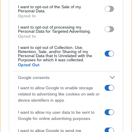
services and may gather and store information including but
I want to opt-out of the Sale of my
Personal Data.
not limited to your visit or usage behaviour. You may click to
Francesco Rodorigo
-
LEGGI E PRASSI
Opted In
grant or deny consent to Google and its third-party tags to
Incentivi auto elettriche 2025: al via la registrazione degli
use your data for below specified purposes in below Google
I want to opt-out of processing my
esercenti in piattaforma
consent section.
Personal Data for Targeted Advertising.
Opted In
I want to opt-out of Collection, Use,
Francesco Rodorigo
-
FISCO
Retention, Sale, and/or Sharing of my
Personal Data that Is Unrelated with the
Dal bonus psicologo agli incentivi auto: al via le ultime
Purposes for which it was collected.
agevolazioni del 2025
Opted Out
Google consents
I want to allow Google to enable storage
related to advertising like cookies on web or
device identifiers in apps.
Iscriviti alla nostra
NEWSLETTER
I want to allow my user data to be sent to
Google for online advertising purposes.
Resta informato su notizie, aggiornamenti fiscali
I want to allow Google to send me
e moduli scaricabili!