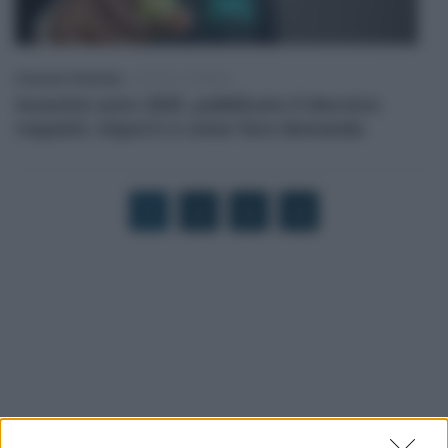
Francesco Rodorigo
-
LEGGI E PRASSI
Incentivi auto 2025, pubblicato il decreto:
requisiti, importi e come fare domanda
1
2
3
4