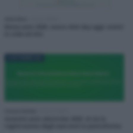
Alessio Mauro
-
LEGGI E PRASSI
Bonus auto 2025, nuovo click day oggi: utenti
in coda sul sito
23 SETTEMBRE 2025
Francesco Rodorigo
-
LEGGI E PRASSI
Incentivi auto elettriche 2025: al via la
registrazione degli esercenti in piattaforma