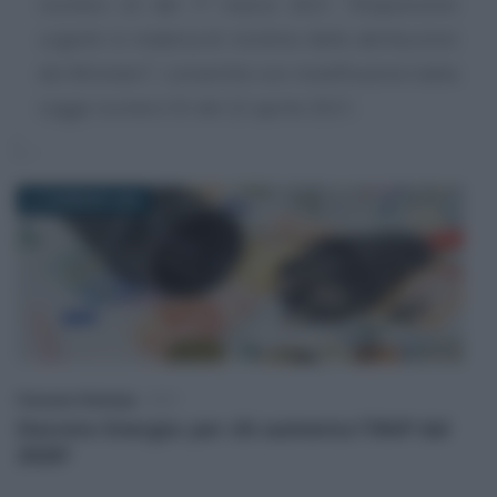
numero 22 del 1° marzo 2021 "Disposizioni
urgenti in materia di riordino delle attribuzioni
dei Ministeri", convertito con modificazioni dalla
Legge numero 55 del 22 aprile 2021.
21 FEBBRAIO 2026
Francesco Rodorigo
-
IRAP
Decreto Energia: per chi aumenta l’IRAP dal
2026?