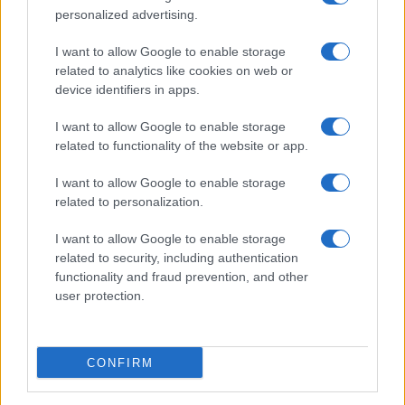
personalized advertising.
I want to allow Google to enable storage
related to analytics like cookies on web or
device identifiers in apps.
I want to allow Google to enable storage
Acconsento al
trattamento dei dati personali
ai sensi degli
related to functionality of the website or app.
articoli 13-14 del GDPR 2016/679.
I want to allow Google to enable storage
related to personalization.
I want to allow Google to enable storage
Informazione Fiscale S.r.l. - P.I. / C.F.: 13886391005
related to security, including authentication
Testata giornalistica iscritta presso il Tribunale di Velletri al n°
functionality and fraud prevention, and other
14/2018
|
Iscrizione ROC n. 31534/2018
user protection.
Redazione e contatti
|
Informativa sulla Privacy
Preferenze privacy
|
Whistleblowing
|
Codice Etico
|
Modello 231
|
ISO
9001:2015
CONFIRM