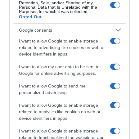
Retention, Sale, and/or Sharing of my
è sufficiente la cartella di
Personal Data that Is Unrelated with the
pagamento
Purposes for which it was collected.
Opted Out
Google consents
I want to allow Google to enable storage
related to advertising like cookies on web or
device identifiers in apps.
Iscriviti alla nostra
NEWSLETTER
I want to allow my user data to be sent to
Google for online advertising purposes.
Resta informato su notizie, aggiornamenti fiscali
I want to allow Google to send me
e moduli scaricabili!
personalized advertising.
I want to allow Google to enable storage
related to analytics like cookies on web or
device identifiers in apps.
I want to allow Google to enable storage
Acconsento al
trattamento dei dati personali
ai sensi degli
related to functionality of the website or app.