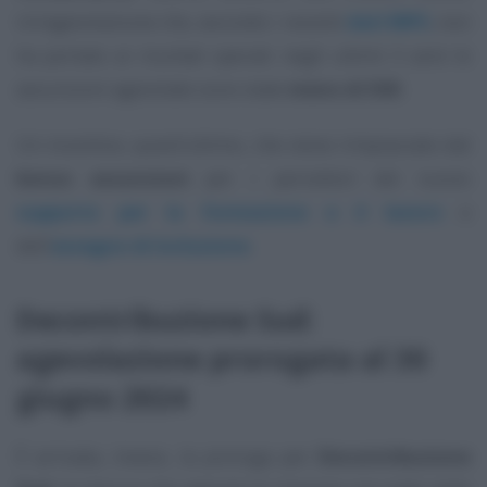
Un’agevolazione che, secondo i recenti
dati INPS
, non
ha portato ai risultati sperati: negli ultimi 3 anni le
assunzioni agevolate sono state
meno di 500
.
Un incentivo, quest’ultimo, che viene rimpiazzato dal
bonus assunzioni
per i percettori del nuovo
supporto per la formazione e il lavoro
e
dell’
assegno di inclusione
.
Decontribuzione Sud:
agevolazione prorogata al 30
giugno 2024
È arrivata, invece, la proroga per
Decontribuzione