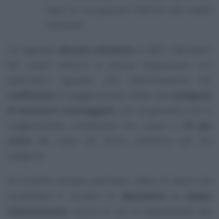
tasso di occupazione inferiore alla media
nazionale.
Un apposito
decreto attuativo
di MEF e Ministero
del Lavoro definirà le diverse disposizioni, con
particolare riguardo alla determinazione dei
coefficienti
di maggiorazione relativi alle
categorie
di lavoratori svantaggiati
, così da garantire che la
maggiorazione complessiva non superi il
10 per
cento
del costo del lavoro sostenuto per tali
categorie.
Gli incentivi, dunque, premiano i datori di lavoro che
aumentano il numero di
dipendenti a tempo
indeterminato
, ancora di più se appartenenti alle