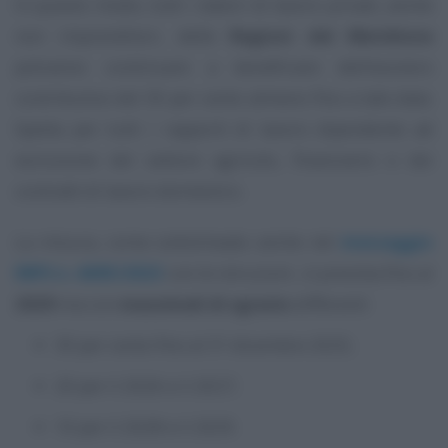
In questo modo, tutti i datori di lavoro privati, anche
non imprenditori, delle
Regioni del Meridione
potranno continuare a beneficiare dell’esonero
contributivo del 30 per cento almeno fino a tale data.
Spetta per tutti i rapporti di lavoro dipendente ad
esclusione del settore agricolo, finanziario e dei
contratti di lavoro domestico.
La misura, come sottolineato anche nel
messaggio
INPS n. 4695/2023
con le istruzioni , è prevista fino al
2029
ma con
massimali di sgravio
differenti:
30 per cento fino al 31 dicembre 2025;
20 per il 2026 e il 2027;
10 per il 2028 e il 2029.