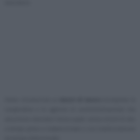
lavoratore.
Viene riconosciuto ai
datori di lavoro
(comprese le
cooperative e le agenzie di somministrazione) che
assumono lavoratori disoccupati, senza vincoli di età,
a tempo pieno e indeterminato o con trasformazione
da tempo determinato.