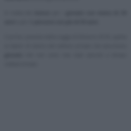
Si tratta dei
bonus
per i
giovani con meno di 30
anni
e per le
persone con più di 50 anni
.
Il primo, previsto dalla Legge di Bilancio 2018, spetta
ai datori di lavoro del settore privato che assumono
giovani
che non sono mai stati assunti a tempo
indeterminato.