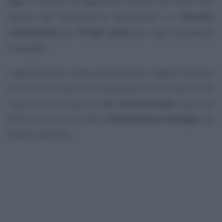
Sud
, la misura che agevola le imprese con sede nelle
regioni del Mezzogiorno garantendo un
esonero
contributivo
del
30 per cento
per ogni dipendente
impiegato.
L’agevolazione è stata prevista dalla Legge di Bilancio
2021 fino al 2029 ma trattandosi di una misura che
rientra nella disciplina degli
aiuti di Stato
necessita
dell’autorizzazione della
Commissione Europea
per
essere operativa.