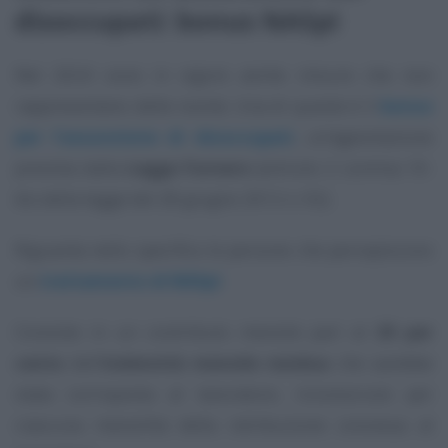
disoccupati: bonus NASpI
Nel 2024 sono in vigore anche misure che non
rappresentano delle novità. Una di queste è il
bonus
per l’assunzione di disoccupati
, un’agevolazione
prevista dalla
Legge Fornero
(articolo 2 comma 10-
bis della legge del 28 giugno 2012 n. 92).
Riguarda nello specifico le persone che percepiscono
un
trattamento di NASpI
.
Consiste in un contributo mensile pari al
20 per
cento
dell’
indennità mensile residua
che sarebbe
stata corrisposta al lavoratore, riconosciuto per
ciascuna mensilità della retribuzione concessa al