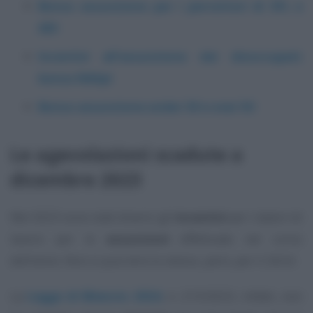
Bonus assunzione per i percettori di SFL e
ADI
Incentivi all’assunzione dei disoccupati:
bonus NASpI
Bonus assunzione under 30 e over 50
Le agevolazioni scadute a
dicembre 2023
Nel 2023 sono stati diversi gli
incentivi
per i datori di
lavoro per le
assunzioni
effettuate nel corso
dell’anno. Non si può dire lo stesso, però, per il 2024.
La
Legge di Bilancio 2024
, n. 213/2023, infatti, non