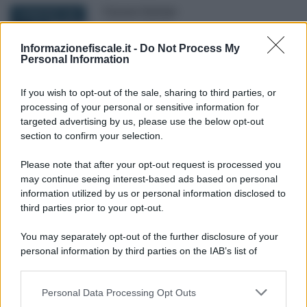
Francesco Rodorigo
-
22 MAGGIO 2026
LEGGI E PRASSI
Esonero contributivo Zes,
Informazionefiscale.it -
Do Not Process My
nuovi requisiti per le
Personal Information
assunzioni al Sud: importo e
domanda
If you wish to opt-out of the sale, sharing to third parties, or
processing of your personal or sensitive information for
targeted advertising by us, please use the below opt-out
Francesco Rodorigo
-
21 MARZO 2022
section to confirm your selection.
LEGGI E PRASSI
SPID: identità digitale anche
Please note that after your opt-out request is processed you
per i minorenni ma con
may continue seeing interest-based ads based on personal
distinzioni tra under e over
information utilized by us or personal information disclosed to
14
third parties prior to your opt-out.
You may separately opt-out of the further disclosure of your
Francesco Rodorigo
-
1 MARZO 2024
personal information by third parties on the IAB’s list of
LEGGI E PRASSI
downstream participants.
Decreto Flussi 2024:
domanda per il nulla osta dal
Personal Data Processing Opt Outs
This information may also be disclosed by us to third parties
18 marzo, novità e istruzioni