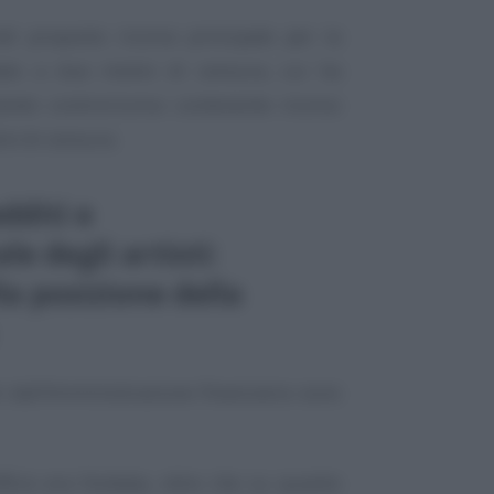
di proposto ricorso principale per la
dato a due motivi di censura, cui ha
tando controricorso contenente ricorso
ivi di censura.
dditi e
e degli artisti:
la posizione della
i dall’Amministrazione finanziaria sono
fficio era fondata, oltre che su quanto