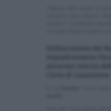
L’Agenzia delle entrate ha quin
cassazione della sentenza affi
resistito il contribuente deposi
incidentale affidato a quattro mot
Dichiarazione dei Re
inquadramento fiscal
excursus storico del
Corte di Cassazione
Per gli
Ermellini
i motivi addott
fondati
.
Preso atto che la pretesa dell’u