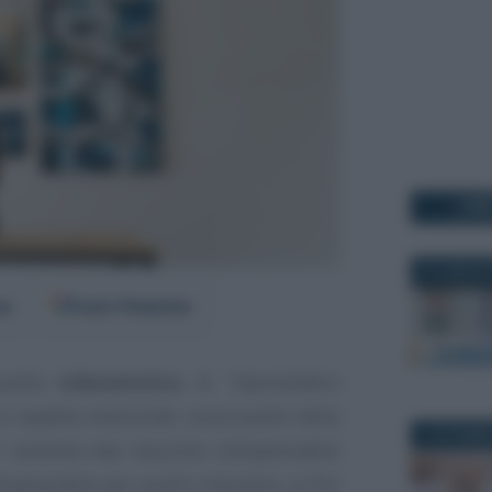
I PI
31 LUGLIO 
er
Fonti Preferite
uella
tributaristica
di
“imprenditore
 aspetto essenziale, ossia quello della
1 OTTOBRE
”
, essendo tale requisito indispensabile
dispensabile per quello tributario, ai fini