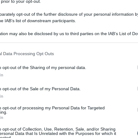
 prior to your opt-out.
rately opt-out of the further disclosure of your personal information by
ti alla nostra
he IAB’s list of downstream participants.
wsletter
tion may also be disclosed by us to third parties on the IAB’s List of 
rmato su notizie,
 that may further disclose it to other third parties.
ti fiscali e moduli
aricabili!
 that this website/app uses one or more Google services and may gath
l Data Processing Opt Outs
including but not limited to your visit or usage behaviour. You may click 
 to Google and its third-party tags to use your data for below specifi
o opt-out of the Sharing of my personal data.
ogle consent section.
In
o opt-out of the Sale of my Personal Data.
al
trattamento dei dati
ensi degli articoli 13-14 del
In
DPR 2016/679.
to opt-out of processing my Personal Data for Targeted
ing.
In
o opt-out of Collection, Use, Retention, Sale, and/or Sharing
ersonal Data that Is Unrelated with the Purposes for which it
lected.