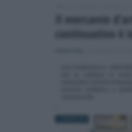
/
/
/
Fisco
Dichiarazioni e adempimenti
Di
Il mercante d’ar
continuativo è 
Gianfranco Antico
-
DICHIARAZIONE DEI REDD
Con l'ordinanza n. 1603/202
che la cessione in modo
costituisce attività d'impres
nozione civilistica e quel
commerciale
6 FEBBRAIO 2024