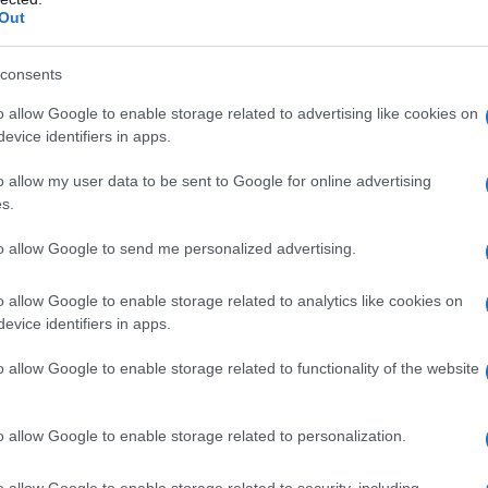
nuità opere d’arte
Out
e un imprenditore,
consents
e consegue in tema
o allow Google to enable storage related to advertising like cookies on
 e fiscali
evice identifiers in apps.
o allow my user data to be sent to Google for online advertising
tificato ad un contribuente due
avvisi di
s.
tivamente agli anni di imposta 2004 e
to allow Google to send me personalized advertising.
o dell’Irpef, Iva e Irap non versate, in
ività di commercio di opere d’arte
.
o allow Google to enable storage related to analytics like cookies on
evice identifiers in apps.
i il contribuente aveva proposto separati
o allow Google to enable storage related to functionality of the website
rano stati parzialmente accolti dalla
e di Venezia.
o allow Google to enable storage related to personalization.
 di primo grado sia il contribuente che
o allow Google to enable storage related to security, including