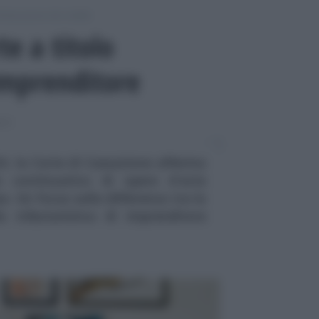
chiarazione dei redditi
te a titolo
imprenditore
ITI
4, la Corte di Cassazione afferma
 continuativo di opere d'arte
a. Un focus sulla differenza tra la
la tributaristica di imprenditore