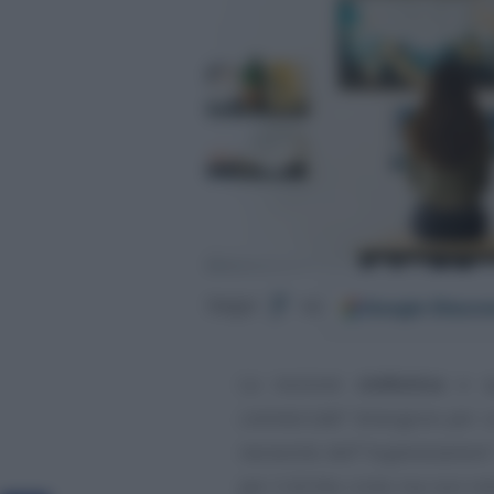
Google
Discov
Segui
su
La nozione
civilistica
e q
commerciale”
divergono per un
necessità dell’
“organizzazione
per il diritto civile ma non in