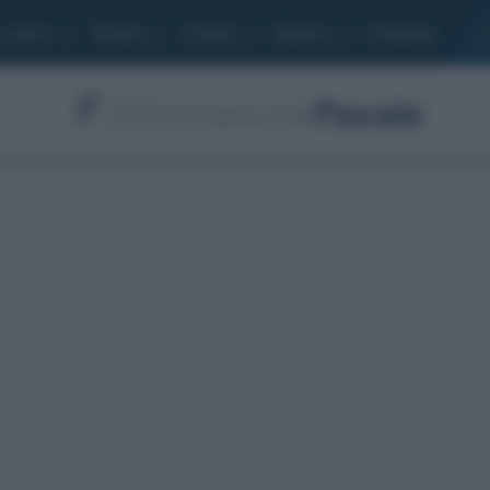
Lavoro
Moduli
Società
Bilancio
Academy