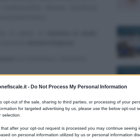
professionalità abituale dell’attività
sività della stessa.
13 OTTOBR
aso di specie, la
cessione in modo
 costituisce
attività d’impresa
.
azione
con l’ordinanza n. 1603/2024.
22 AGOSTO
gli aggiornamenti gratuiti di
nefiscale.it -
Do Not Process My Personal Information
n materia di ultime novità ed
voro, lettrici e lettori interessati
to opt-out of the sale, sharing to third parties, or processing of your per
formation for targeted advertising by us, please use the below opt-out s
amente alla nostra newsletter
, un
 selection.
giorno via email dal lunedì alla
28 NOVEMB
 that after your opt-out request is processed you may continue seeing i
ased on personal information utilized by us or personal information dis