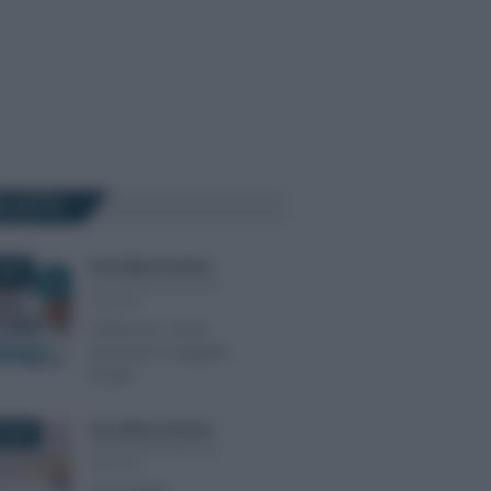
Ù LETTI
Anna Maria D’Andrea
-
2025
DICHIARAZIONE DEI
REDDITI
Partite IVA, come
funziona la “pagella
fiscale”
Anna Maria D’Andrea
-
 2025
DICHIARAZIONE DEI
REDDITI