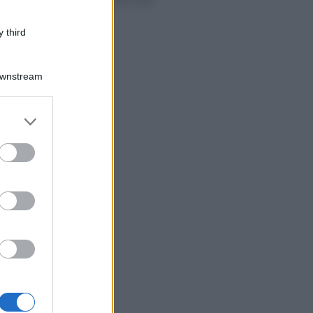
Ancora controlli fiscali
sui forfettari
 third
Downstream
er and store
to grant or
ed purposes