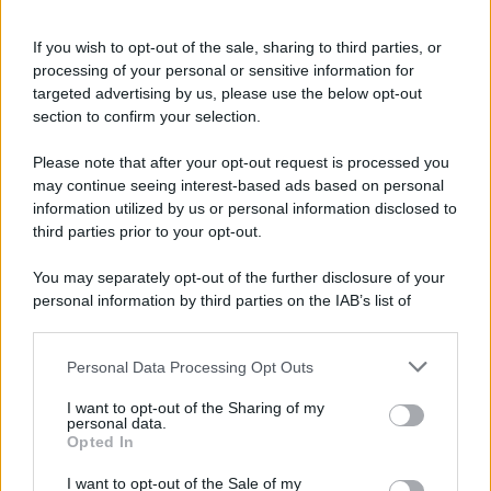
addio: l’Agenzia delle Entrate
la farà in automatico
If you wish to opt-out of the sale, sharing to third parties, or
processing of your personal or sensitive information for
targeted advertising by us, please use the below opt-out
Anna Maria D’Andrea
-
section to confirm your selection.
1 OTTOBRE 2025
DICHIARAZIONE DEI REDDITI
Concordato 2025/2026:
Please note that after your opt-out request is processed you
numeri più bassi del previsto
may continue seeing interest-based ads based on personal
information utilized by us or personal information disclosed to
third parties prior to your opt-out.
Giovambattista Palumbo
-
13 NOVEMBRE 2022
You may separately opt-out of the further disclosure of your
DICHIARAZIONE DEI REDDITI
personal information by third parties on the IAB’s list of
Una nuova robin tax sugli
downstream participants.
extraprofitti energetici
Personal Data Processing Opt Outs
This information may also be disclosed by us to third parties
on the IAB’s List of Downstream Participants that may further
I want to opt-out of the Sharing of my
Emiliano Marvulli
-
disclose it to other third parties.
26 FEBBRAIO 2023
personal data.
DICHIARAZIONE DEI REDDITI
Opted In
Please note that this website/app uses one or more Google
Stesse regole fiscali per la
services and may gather and store information including but
fondazione di famiglia del
I want to opt-out of the Sale of my