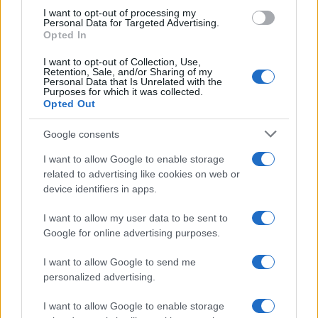
use your data for below specified purposes in below Google
I want to opt-out of processing my
consent section.
Personal Data for Targeted Advertising.
Opted In
Anna Maria D’Andrea
-
19 APRILE 2022
LEGGI E PRASSI
I want to opt-out of Collection, Use,
Bonus decoder over 70:
Retention, Sale, and/or Sharing of my
come richiedere e prenotare
Personal Data that Is Unrelated with the
Purposes for which it was collected.
la consegna gratis a casa
Opted Out
Google consents
I want to allow Google to enable storage
related to advertising like cookies on web or
device identifiers in apps.
Iscriviti alla nostra
NEWSLETTER
I want to allow my user data to be sent to
Google for online advertising purposes.
Resta informato su notizie, aggiornamenti fiscali
I want to allow Google to send me
e moduli scaricabili!
personalized advertising.
I want to allow Google to enable storage