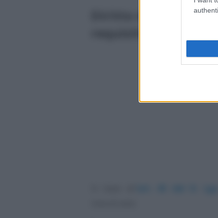
authenti
Diritto di brevetto s
requisiti per la brev
In base all
’art. 45 del D. Lg
Industriale):