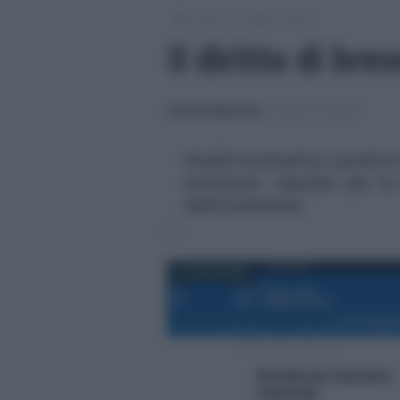
/
/
Lavoro
Leggi e prassi
Il diritto di bre
Gabriella Napolitano
-
LEGGI E PRASSI
Analisi normativa e pratica d
normativi, requisiti per la 
dall'invenzione.
6 LUGLIO 2022