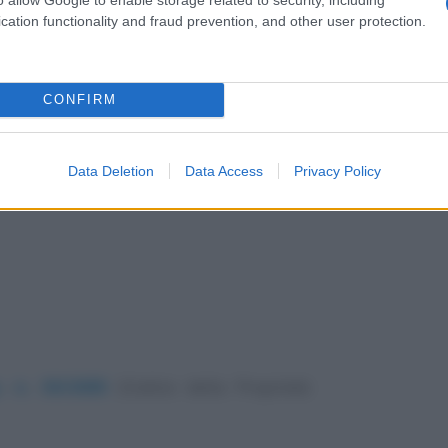
cation functionality and fraud prevention, and other user protection.
ulle invenzioni: i
ettabilità
CONFIRM
Data Deletion
Data Access
Privacy Policy
s. n. 30/2005
(Codice della Proprietà