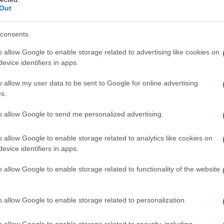
 altri ascendenti ed in mancanza, o dopo
Out
ai parenti fino al quarto grado incluso
consents
o allow Google to enable storage related to advertising like cookies on
nvenzione
: diritto a chiedere il rilascio del
evice identifiers in apps.
ta concesso, attribuisce al titolare la
o allow my user data to be sent to Google for online advertising
re l’invenzione e di trarne profitto,
s.
la, utilizzarla, venderla o distribuirla
to allow Google to send me personalized advertising.
ti nascenti dalle invenzioni industriali,
 riconosciuto autore, sono alienabili e
o allow Google to enable storage related to analytics like cookies on
evice identifiers in apps.
o allow Google to enable storage related to functionality of the website
 brevetto non attribuisce al titolare la
ruttare la tecnologia coperta dal brevetto,
o allow Google to enable storage related to personalization.
’utilizzo dello stesso altri soggetti.
o allow Google to enable storage related to security, including