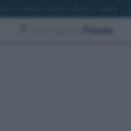
Lavoro
Moduli
Società
Bilancio
Academy