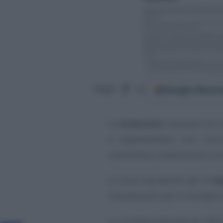
Google
Discov
Segui
su
Le
invenzioni
rientrano tra i
a rappresentare una risor
conoscenza, costituiscono un 
Lo sono soprattutto per le
im
considerevoli per lo sviluppo 
La commercializzazione delle