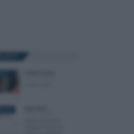
Ù LETTI
Giuseppe Guarasci
-
2021
LEGGI E PRASSI
Cos’è il CCNL?
Alessio Mauro
-
RE 2018
LEGGI E PRASSI
Libretti al portatore,
obbligo di estinzione
entro il 31 dicembre