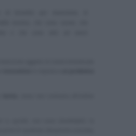
o di brevetto per invenzione, le
 della tecnica, che sono nuove, che
entiva e che sono atte ad avere
invenzione oggetto di tutela brevettuale
e
innovativa
in risposta a
un problema
e
lecita
, ossia non contraria all’ordine
 e, quindi, non sono brevettabili, le
e prive di qualsiasi attuazione concreta,