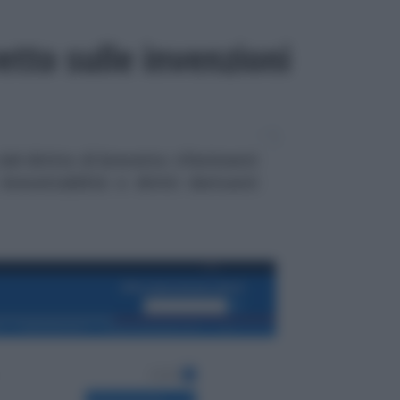
vetto sulle invenzioni
el diritto di brevetto: riferimenti
brevettabilità e diritti derivanti