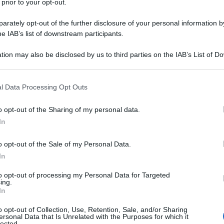
 prior to your opt-out.
sternalizzata”, affidata cioè a imprese
vation markets
, oppure a consulenti o
rately opt-out of the further disclosure of your personal information by
he IAB’s list of downstream participants.
tion may also be disclosed by us to third parties on the IAB’s List of 
 that may further disclose it to other third parties.
ulle invenzioni: i
 that this website/app uses one or more Google services and may gath
l’invenzione
l Data Processing Opt Outs
including but not limited to your visit or usage behaviour. You may click 
 to Google and its third-party tags to use your data for below specifi
o opt-out of the Sharing of my personal data.
ompetono
due tipologie di diritti sulla
ogle consent section.
In
o opt-out of the Sale of my Personal Data.
uto autore dell’invenzione (
c.d. diritto di
In
personale, inalienabile e imprescrittibile,
to opt-out of processing my Personal Data for Targeted
ore una pretesa
erga omnes
. Può essere
ing.
In
e e, dopo la morte, dal coniuge e dai
o opt-out of Collection, Use, Retention, Sale, and/or Sharing
 grado; in loro mancanza o dopo la loro
ersonal Data that Is Unrelated with the Purposes for which it
lected.