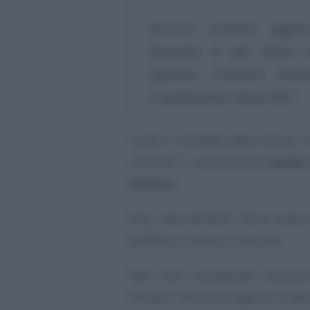
“
possono costituire oggett
invenzioni, di ogni settore
implicano un’attività inv
un’applicazione industriale
”.
Come è ricavabile dalla norma, l’
consiste in una soluzione
nuova
tecnico
.
Essa naturalmente dovrà esser
pubblico e al buon costume.
Non sono considerate invenzioni
semplici intuizioni oppure le ide