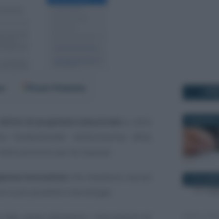
er
Fonti Preferite
I PI
diritti di proprietà industriale
e, oltre
26 MAGGIO 
sa fondamentale nell’economia della
bene prezioso per le imprese.
prese innovative
che investono risorse
22 NOVEMB
di nuovi prodotti e tecnologie.
 idee passa attraverso i meccanismi di