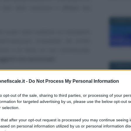
l caso delle invenzioni è affidata alla
19 APRILE 
 del quale viene conferito un monopolio
l’invenzione consistente nel diritto
sporne e di farne un uso commerciale,
soggetti non autorizzati
.
21 MAGGIO 
 importante per le aziende
, sia per la
nefiscale.it -
Do Not Process My Personal Information
roteggere il know how sviluppato
 la funzione “offensiva” (utilizzo a fini
to opt-out of the sale, sharing to third parties, or processing of your per
ruttamento economico tramite cessione o
formation for targeted advertising by us, please use the below opt-out s
10 DICEMBR
 selection.
 that after your opt-out request is processed you may continue seeing i
e più di frequente che lo svolgimento
ased on personal information utilized by us or personal information dis