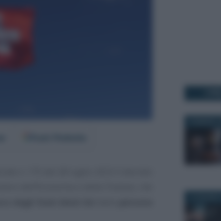
I PI
30 MARZO 2
er
Fonti Preferite
ciale n. 175 del 28 luglio 2023 il decreto
tero dell’Economia e delle Finanze, che
14 GIUGNO 
nco degli Stati
black list
delle
persone