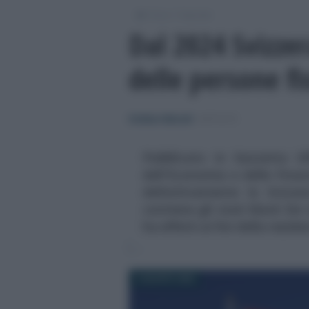
/
/
Fisco
Imposte
Dal 2024 Svizzera
delle persone fi
Emiliano Marvulli
-
IMPOSTE
Pubblicato in Gazzetta Uf
dell'Economia e delle Finan
definitivamente la Sviz
contiene gli stati black list
ha effetti ai fini della resid
3 AGOSTO 2023