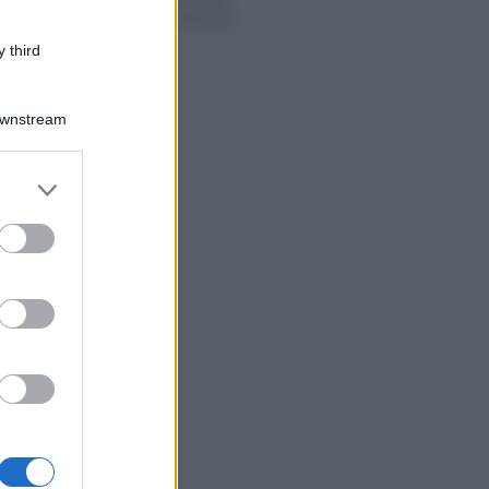
per l’imposta di bollo
 third
Downstream
er and store
to grant or
ed purposes