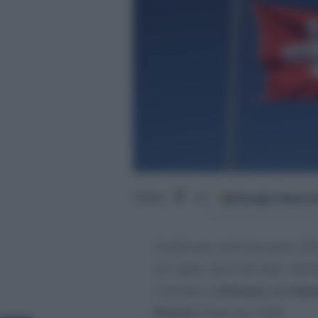
Google
Discov
Segui
su
Pubblicato nella Gazzetta Uffi
20 luglio 2023 del MEF, Minis
rimuove la
Svizzera
dall’
ele
fisiche
stilato nel 1999.