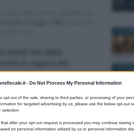
lenco degli Stati e territori approvato con
le finanze 4 maggio 1999
, emanato ai
-bis, del TUIR.
10 SETTEM
a black list delle
ovità in vigore dal
19 MAGGIO 
nefiscale.it -
Do Not Process My Personal Information
ento giuridico nella
legge n. 83 del 13
to opt-out of the sale, sharing to third parties, or processing of your per
le
regole impositive sui redditi dei
formation for targeted advertising by us, please use the below opt-out s
alia-Svizzera
e contiene anche le
 selection.
31 MARZO 2
 di informazioni sui redditi di lavoro
 that after your opt-out request is processed you may continue seeing i
ti.
ased on personal information utilized by us or personal information dis