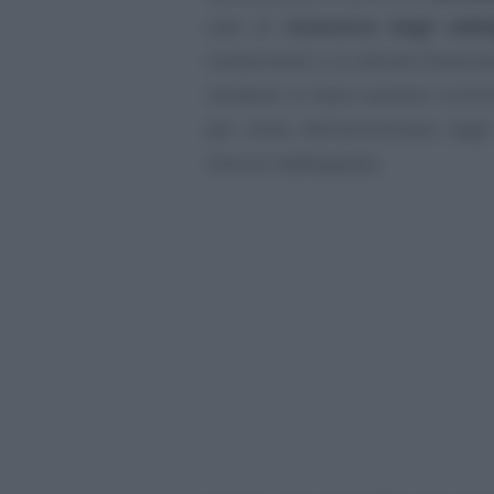
caso di
violazione degli obbl
investimenti e le attività finanzi
residenti in Italia saranno commi
per cento dell’ammontare degli
misura raddoppiata.