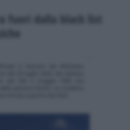
 fuori dalla black list
siche
ficiale il Decreto del Ministero
ze del 20 luglio 2023 che elimina
zera dal DM 4 maggio 1999 che
 delle persone fisiche. La modifica
enza fiscale a partire dal 2024