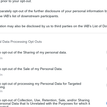
 prior to your opt-out.
re che, con apposito decreto del Ministro
rately opt-out of the further disclosure of your personal information by
adottare entro trenta giorni dalla data di
he IAB’s list of downstream participants.
egge, si provveda all’eliminazione della
tion may also be disclosed by us to third parties on the IAB’s List of 
o di cui all’
articolo 1 del decreto del
 that may further disclose it to other third parties.
ggio 1999
, pubblicato nella Gazzetta
 that this website/app uses one or more Google services and may gath
l Data Processing Opt Outs
99.
including but not limited to your visit or usage behaviour. You may click 
 to Google and its third-party tags to use your data for below specifi
o opt-out of the Sharing of my personal data.
ogle consent section.
eto dello scorso 20 luglio ha disposto
In
nante Svizzera dall’elenco
black list
delle
o opt-out of the Sale of my Personal Data.
e la modifica avrà effetto dal periodo
In
n corso alla data di pubblicazione del
to opt-out of processing my Personal Data for Targeted
ndi dal
2024
.
ing.
In
o opt-out of Collection, Use, Retention, Sale, and/or Sharing
ersonal Data that Is Unrelated with the Purposes for which it
lected.