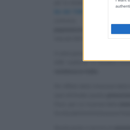
per la residenza fiscale delle per
authenti
bis del TUIR
, secondo cui si con
contraria, i
cittadini itali
popolazione residente
e trasfer
lista del DM 4 maggio 1999.
In altre parole, fino a tutto il 
AIRE trasferito in Svizzera forni
residenza in Italia
.
Per effetto della rimozione della
sarà eliminata questa
presunzio
Fisco, per cui la prova della
even
fornita dall’Amministrazione finan
Novità anche in termini di
attivi