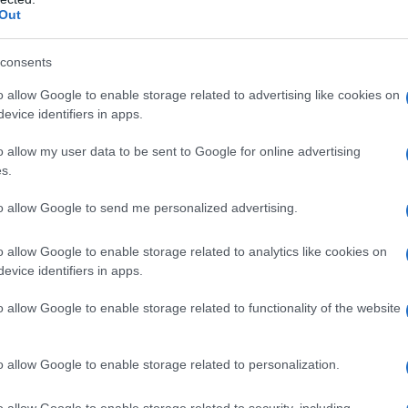
Out
consents
o allow Google to enable storage related to advertising like cookies on
evice identifiers in apps.
o allow my user data to be sent to Google for online advertising
s.
tiva
, fino a tutto il
periodo d’imposta
to allow Google to send me personalized advertising.
isposizioni dell’ordinamento nazionale
o allow Google to enable storage related to analytics like cookies on
vizzera nel citato elenco nonché ogni
evice identifiers in apps.
 in conformità a tali disposizioni.
o allow Google to enable storage related to functionality of the website
a che, relativamente a tutto il 2023, per
i italiani residenti all’estero (AIRE)
e
o allow Google to enable storage related to personalization.
a trovare applicazione la regola prevista
o allow Google to enable storage related to security, including