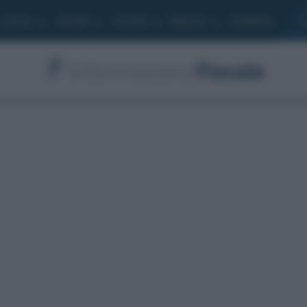
Lavoro
Moduli
Società
Bilancio
Academy