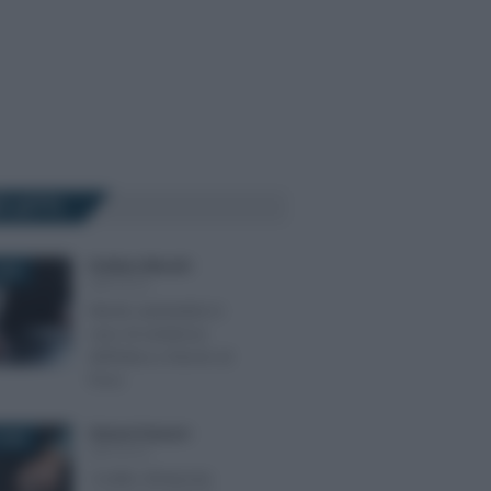
Ù LETTI
Emiliano Marvulli
-
025
IMPOSTE
Niente autotutela in
caso di sentenza
definitiva a favore al
Fisco
Ginevra Franzoni
-
2025
IMPOSTE
Credito d’imposta