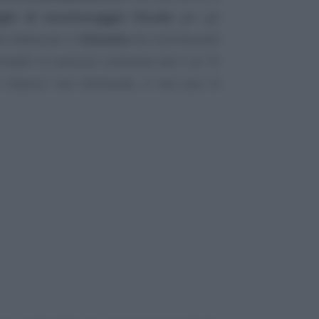
ighi di monitoraggio fiscale
per gli
are detenute in
Svizzera
da contribuenti
nabili le sanzioni ordinarie dal 3 al 15
 importi non dichiarati, e non più in